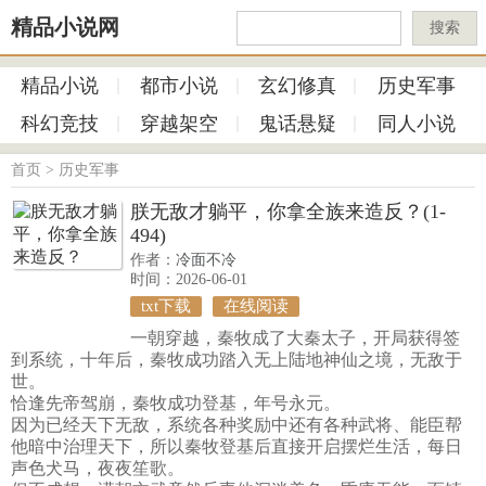
精品小说网
搜索
精品小说
都市小说
玄幻修真
历史军事
科幻竞技
穿越架空
鬼话悬疑
同人小说
首页
>
历史军事
朕无敌才躺平，你拿全族来造反？(1-
494)
作者：
冷面不冷
时间：2026-06-01
txt下载
在线阅读
一朝穿越，秦牧成了大秦太子，开局获得签
到系统，十年后，秦牧成功踏入无上陆地神仙之境，无敌于
世。
恰逢先帝驾崩，秦牧成功登基，年号永元。
因为已经天下无敌，系统各种奖励中还有各种武将、能臣帮
他暗中治理天下，所以秦牧登基后直接开启摆烂生活，每日
声色犬马，夜夜笙歌。