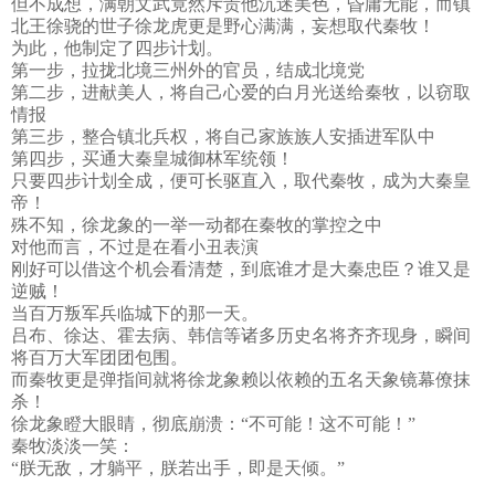
但不成想，满朝文武竟然斥责他沉迷美色，昏庸无能，而镇
北王徐骁的世子徐龙虎更是野心满满，妄想取代秦牧！
为此，他制定了四步计划。
第一步，拉拢北境三州外的官员，结成北境党
第二步，进献美人，将自己心爱的白月光送给秦牧，以窃取
情报
第三步，整合镇北兵权，将自己家族族人安插进军队中
第四步，买通大秦皇城御林军统领！
只要四步计划全成，便可长驱直入，取代秦牧，成为大秦皇
帝！
殊不知，徐龙象的一举一动都在秦牧的掌控之中
对他而言，不过是在看小丑表演
刚好可以借这个机会看清楚，到底谁才是大秦忠臣？谁又是
逆贼！
当百万叛军兵临城下的那一天。
吕布、徐达、霍去病、韩信等诸多历史名将齐齐现身，瞬间
将百万大军团团包围。
而秦牧更是弹指间就将徐龙象赖以依赖的五名天象镜幕僚抹
杀！
徐龙象瞪大眼睛，彻底崩溃：“不可能！这不可能！”
秦牧淡淡一笑：
“朕无敌，才躺平，朕若出手，即是天倾。”