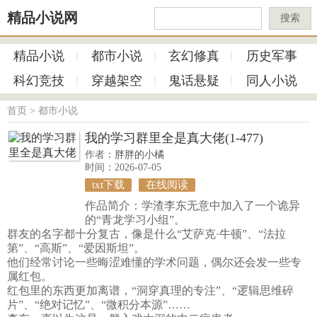
精品小说网
搜索
精品小说
都市小说
玄幻修真
历史军事
科幻竞技
穿越架空
鬼话悬疑
同人小说
首页
>
都市小说
我的学习群里全是真大佬(1-477)
作者：
胖胖的小橘
时间：2026-07-05
txt下载
在线阅读
作品简介：学渣李东无意中加入了一个诡异
的“青龙学习小组”。
群友的名字都十分复古，像是什么“艾萨克·牛顿”、“法拉
第”、“高斯”、“爱因斯坦”。
他们经常讨论一些晦涩难懂的学术问题，偶尔还会发一些专
属红包。
红包里的东西更加离谱，“洞穿真理的专注”、“逻辑思维碎
片”、“绝对记忆”、“微积分本源”……