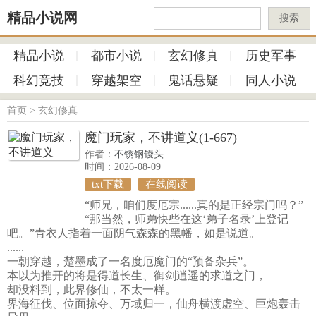
精品小说网
搜索
精品小说
都市小说
玄幻修真
历史军事
科幻竞技
穿越架空
鬼话悬疑
同人小说
首页
>
玄幻修真
魔门玩家，不讲道义(1-667)
作者：
不锈钢馒头
时间：2026-08-09
txt下载
在线阅读
“师兄，咱们度厄宗......真的是正经宗门吗？”
“那当然，师弟快些在这‘弟子名录’上登记
吧。”青衣人指着一面阴气森森的黑幡，如是说道。
......
一朝穿越，楚墨成了一名度厄魔门的“预备杂兵”。
本以为推开的将是得道长生、御剑逍遥的求道之门，
却没料到，此界修仙，不太一样。
界海征伐、位面掠夺、万域归一，仙舟横渡虚空、巨炮轰击