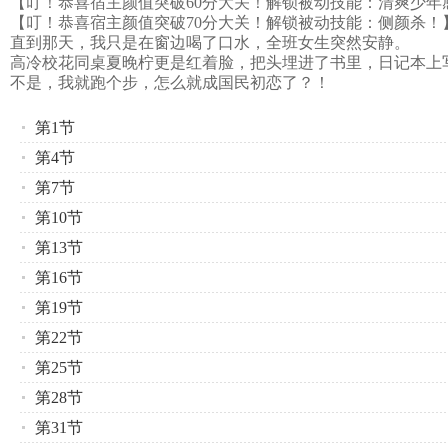
【叮！恭喜宿主颜值突破60分大关！解锁被动技能：清爽少年
【叮！恭喜宿主颜值突破70分大关！解锁被动技能：侧颜杀！
直到那天，我只是在窗边喝了口水，全班女生突然安静。
高冷校花同桌夏晚柠更是红着脸，把头埋进了书里，日记本上
不是，我就跑个步，怎么就成国民初恋了？！
第1节
第4节
第7节
第10节
第13节
第16节
第19节
第22节
第25节
第28节
第31节