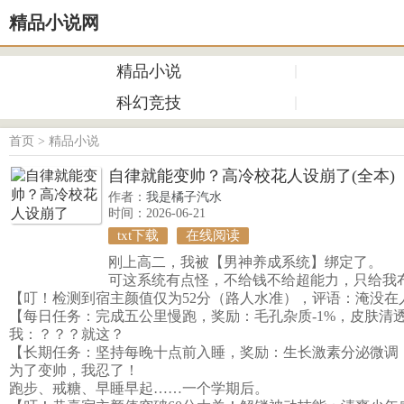
精品小说网
精品小说
科幻竞技
首页
>
精品小说
自律就能变帅？高冷校花人设崩了(全本)
作者：
我是橘子汽水
时间：2026-06-21
txt下载
在线阅读
刚上高二，我被【男神养成系统】绑定了。
可这系统有点怪，不给钱不给超能力，只给我布
【叮！检测到宿主颜值仅为52分（路人水准），评语：淹没在
【每日任务：完成五公里慢跑，奖励：毛孔杂质-1%，皮肤清透度
我：？？？就这？
【长期任务：坚持每晚十点前入睡，奖励：生长激素分泌微调，
为了变帅，我忍了！
跑步、戒糖、早睡早起……一个学期后。