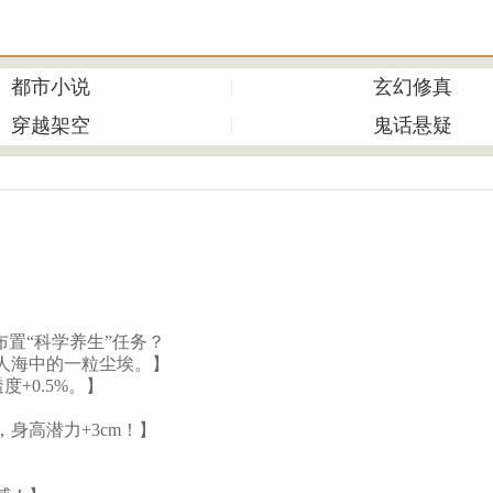
都市小说
玄幻修真
穿越架空
鬼话悬疑
置“科学养生”任务？
人海中的一粒尘埃。】
+0.5%。】
身高潜力+3cm！】