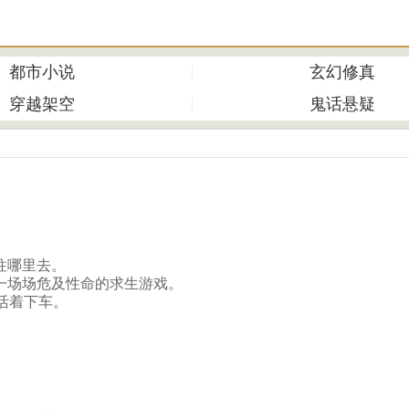
都市小说
玄幻修真
穿越架空
鬼话悬疑
往哪里去。
一场场危及性命的求生游戏。
活着下车。