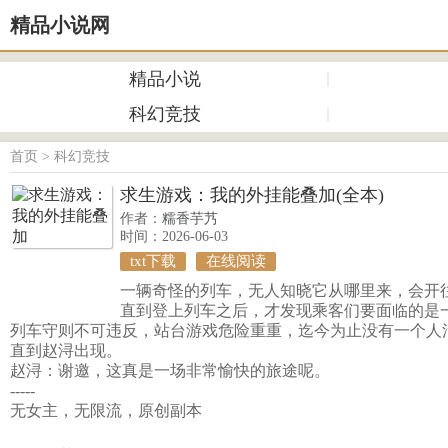
精品小说网
精品小说
科幻竞技
首页
>
科幻竞技
求生游戏：我的外挂能叠加(全本)
作者：
糯香芋艿
时间：2026-06-03
txt下载
在线阅读
一辆奇怪的列车，无人知晓它从哪里来，会开
直到登上列车之后，才发现乘客们要面临的是
列车守则不可违反，站台游戏危险重重，迄今为止没有一个人
直到赵浔出现。
赵浔：谢邀，这真是一场非常愉快的旅途呢。
-----
无女主，无限流，原创副本