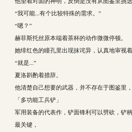
他望着对面的神明，反倒是没有从图鉴里挑选的
“我可能...有个比较特殊的需求。”
“嗯？”
赫菲斯托丝原本端着茶杯的动作微微停顿。
她绯红色的瞳孔里出现抹诧异，认真地审视着面
“就是...”
夏洛斟酌着措辞。
他清楚自己想要的武器，并不存在于图鉴里，
「多功能工兵铲」
军用装备的代表作，铲面锋利可以劈砍，铲柄
最关键，