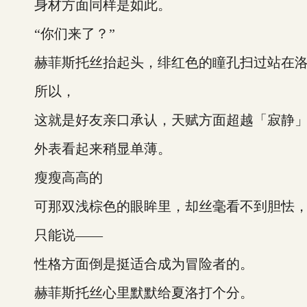
身材方面同样是如此。
“你们来了？”
赫菲斯托丝抬起头，绯红色的瞳孔扫过站在洛
所以，
这就是好友亲口承认，天赋方面超越「寂静」
外表看起来稍显单薄。
瘦瘦高高的
可那双浅棕色的眼眸里，却丝毫看不到胆怯，仿佛
只能说——
性格方面倒是挺适合成为冒险者的。
赫菲斯托丝心里默默给夏洛打个分。