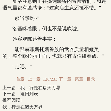
夏洛注意到正在挑选装备的冒险者们，就连
语气里都有些感慨：“这家店生意还挺不错。”
“那当然咧~”
洛基眯着眼，倒也不是说吹嘘。
她客观陈述着事实：
“能跟赫菲斯托斯眷族的武器质量相媲美
的，整个欧拉丽里面，也就只有古伯纽眷族。”
“走吧。”
首章
上一章
126/233
下一章
尾章
目录
上一篇：
我，行走在诸天万界
下一篇：
返回列表
推荐阅读!
我，行走在诸天万界