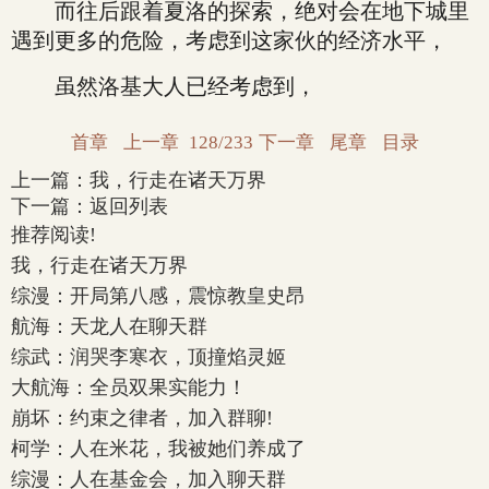
而往后跟着夏洛的探索，绝对会在地下城里
遇到更多的危险，考虑到这家伙的经济水平，
虽然洛基大人已经考虑到，
首章
上一章
128/233
下一章
尾章
目录
上一篇：
我，行走在诸天万界
下一篇：
返回列表
推荐阅读!
我，行走在诸天万界
综漫：开局第八感，震惊教皇史昂
航海：天龙人在聊天群
综武：润哭李寒衣，顶撞焰灵姬
大航海：全员双果实能力！
崩坏：约束之律者，加入群聊!
柯学：人在米花，我被她们养成了
综漫：人在基金会，加入聊天群