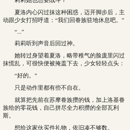
莉莉她也想要战斗？
夏洛内心闪过抹这种困惑，迈开脚步后，主
动跟少女打招呼道：“我们回眷族驻地休息吧。”
“...”
莉莉听到声音后回过神。
她转过身望着夏洛，略带稚气的脸庞里闪过
抹慌乱，可很快便被掩盖下去，少女轻轻点头：
“好的。”
只是动作里都有些不自在。
就算把先前在苏摩眷族攒的钱，加上洛基眷
族给的零花钱，自己拼尽全力积攒的全部瓦利
斯。
想给这家伙买件礼物，依旧凑不够数。