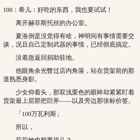
100：希儿：好吃的东西，我也要试试！
离开赫菲斯托丝的办公室。
夏洛倒是没觉得有啥，神明间有事情需要交
谈，况且自己定制武器的事情，已经彻底搞定。
没着急返回捐助驻地。
他眼角余光瞥过店内角落，站在货架前的那
道熟悉身影。
少女仰着头，那双浅栗色的眼眸却紧紧盯着
货架最上层那把巨斧——以及旁边那张标价签。
「100万瓦利斯」
所以，