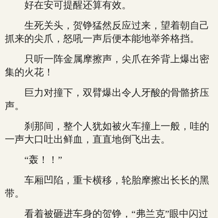
好在安可提醒还算有效。
生死关头，贺铮猛然反应过来，望着朝自己
抓来的尖爪，怒吼一声后便本能地举斧格挡。
只听一阵金属摩擦声，尖爪在斧背上爆出密
集的火花！
巨力对撞下，双臂爆出令人牙酸的骨骼挤压
声。
刹那间，整个人犹如被火车撞上一般，哇的
一声大口吐出鲜血，直直地倒飞出去。
“轰！！”
车厢凹陷，重卡横移，轮胎摩擦出长长的黑
带。
看着被砸进车身的贺铮，“弗兰克”眼中闪过