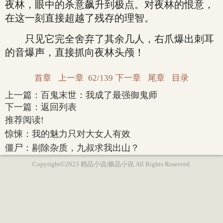
夜林，眼中的杀意飙升到极点。对夜林的恨意，
在这一刻直接超越了残存的理智。
只见它完全舍弃了其余几人，右爪爆出刺耳
的音爆声，直接抓向夜林头颅！
首章
上一章
62/139
下一章
尾章
目录
上一篇：
百鬼末世：我成了最强御鬼师
下一篇：
返回列表
推荐阅读!
惊悚：我的魅力只对大女人有效
僵尸：剔除杂质，九叔求我出山？
Copyright©2023 精品小说|极品小说 All Rights Reserved.