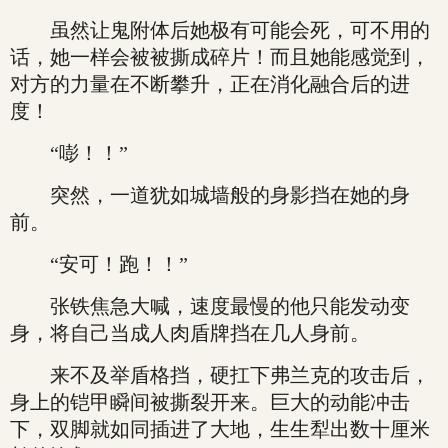
虽然让鬼附体后她极有可能会死，可不用的
话，她一样会被被撕成碎片！而且她能感觉到，
对方的力量在不断攀升，正在消化融合后的进
度！
“嘭！！”
突然，一道犹如城墙般的身影挡在她的身
前。
“安可！跑！！”
张铁焦急大喊，速度最慢的他只能发动变
身，将自己当成人肉盾牌挡在几人身前。
来不及举盾格挡，硬扛下弗兰克的攻击后，
身上的铠甲瞬间被撕裂开来。巨大的动能冲击
下，双脚就如同插进了大地，生生犁出数十厘米