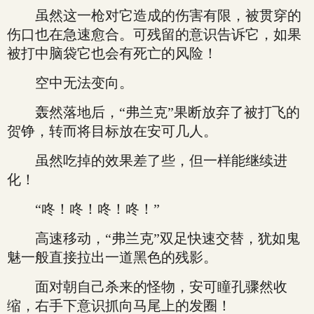
虽然这一枪对它造成的伤害有限，被贯穿的
伤口也在急速愈合。可残留的意识告诉它，如果
被打中脑袋它也会有死亡的风险！
空中无法变向。
轰然落地后，“弗兰克”果断放弃了被打飞的
贺铮，转而将目标放在安可几人。
虽然吃掉的效果差了些，但一样能继续进
化！
“咚！咚！咚！咚！”
高速移动，“弗兰克”双足快速交替，犹如鬼
魅一般直接拉出一道黑色的残影。
面对朝自己杀来的怪物，安可瞳孔骤然收
缩，右手下意识抓向马尾上的发圈！