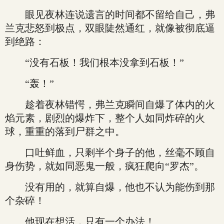
眼见夜林连说遗言的时间都不留给自己，弗
兰克悲怒到极点，双眼陡然通红，就像被彻底逼
到绝路：
“没有石板！我们根本没拿到石板！”
“轰！”
趁着夜林错愕，弗兰克瞬间自爆了体内的火
焰元素，剧烈的爆炸下，整个人如同炸碎的火
球，重重的落到尸群之中。
口吐鲜血，只剩半个身子的他，丝毫不顾自
身伤势，就如同恶鬼一般，疯狂爬向“罗杰”。
没有用的，就算自爆，他也不认为能伤到那
个杂碎！
他现在想活，只有一个办法！