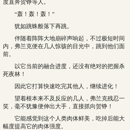
度直奔贺铮等人。
“轰！轰！轰！”
犹如跳蛛般落下再跳。
伴随着阵阵大地崩碎声响起，不过极短时间
内，弗兰克便在几人惊骇的目光中，跳到他们面
前。
以它当前的融合进度，还没有绝对的把握杀
死夜林！
因此它打算快速吃完其他人，继续进化！
望着根本来不及反应的几人，弗兰克残忍一
笑，毫不犹豫便伸出大手，直接抓向贺铮！
它能感觉到这个人类肉体鲜美，吃掉后能大
幅度提高它的肉体强度。