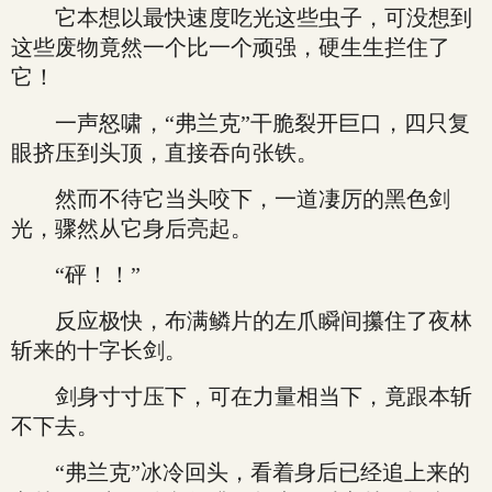
它本想以最快速度吃光这些虫子，可没想到
这些废物竟然一个比一个顽强，硬生生拦住了
它！
一声怒啸，“弗兰克”干脆裂开巨口，四只复
眼挤压到头顶，直接吞向张铁。
然而不待它当头咬下，一道凄厉的黑色剑
光，骤然从它身后亮起。
“砰！！”
反应极快，布满鳞片的左爪瞬间攥住了夜林
斩来的十字长剑。
剑身寸寸压下，可在力量相当下，竟跟本斩
不下去。
“弗兰克”冰冷回头，看着身后已经追上来的