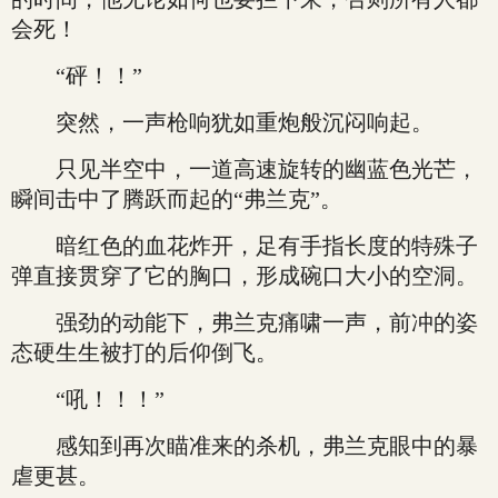
会死！
“砰！！”
突然，一声枪响犹如重炮般沉闷响起。
只见半空中，一道高速旋转的幽蓝色光芒，
瞬间击中了腾跃而起的“弗兰克”。
暗红色的血花炸开，足有手指长度的特殊子
弹直接贯穿了它的胸口，形成碗口大小的空洞。
强劲的动能下，弗兰克痛啸一声，前冲的姿
态硬生生被打的后仰倒飞。
“吼！！！”
感知到再次瞄准来的杀机，弗兰克眼中的暴
虐更甚。