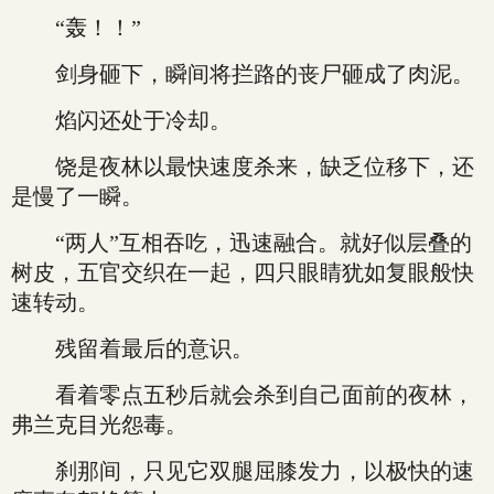
“轰！！”
剑身砸下，瞬间将拦路的丧尸砸成了肉泥。
焰闪还处于冷却。
饶是夜林以最快速度杀来，缺乏位移下，还
是慢了一瞬。
“两人”互相吞吃，迅速融合。就好似层叠的
树皮，五官交织在一起，四只眼睛犹如复眼般快
速转动。
残留着最后的意识。
看着零点五秒后就会杀到自己面前的夜林，
弗兰克目光怨毒。
刹那间，只见它双腿屈膝发力，以极快的速