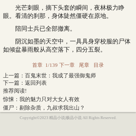
光芒刺眼，摘下头套的瞬间，夜林极力睁
眼。看清的刹那，身体陡然僵硬在原地。
陪同士兵已全部撤离。
阴沉如墨的天空中，一具具身穿校服的尸体
如倾盆暴雨般从高空落下，四分五裂。
首章
1/139
下一章
尾章
目录
上一篇：
百鬼末世：我成了最强御鬼师
下一篇：
返回列表
推荐阅读!
惊悚：我的魅力只对大女人有效
僵尸：剔除杂质，九叔求我出山？
Copyright©2023 精品小说|极品小说 All Rights Reserved.