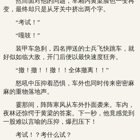
然而面对他的问题，车厢内黄梁脸色一变再
变，最终却只是从牙关中挤出两个字。
“考试！”
“嘎吱！”
装甲车急刹，四名押送的士兵飞快跳车，就
好似如临大敌，开门后便以最快速度狂奔。
“撤！撤！！撤！！全体撤离！！”
怒吼中压抑着恐惧，车外也同时传来密密麻
麻的重物落地声。
霎那间，阵阵寒风从车外扑面袭来。车内，
夜林还惊愕于黄梁的答案。下一秒，他竟感觉到
一股难以言喻的压抑，爆烈压下！
考试！？考什么试？