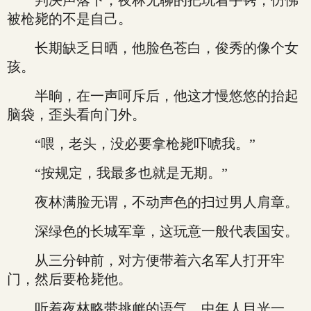
判决声落下，夜林无聊的把玩着手铐，仿佛
被枪毙的不是自己。
长期缺乏日晒，他脸色苍白，俊秀的像个女
孩。
半晌，在一声呵斥后，他这才慢悠悠的抬起
脑袋，歪头看向门外。
“喂，老头，没必要拿枪毙吓唬我。”
“按规定，我最多也就是无期。”
夜林满脸无谓，不动声色的扫过男人肩章。
深绿色的长城军章，这玩意一般代表国安。
从三分钟前，对方便带着六名军人打开牢
门，然后要枪毙他。
听着夜林略带挑衅的语气，中年人目光一