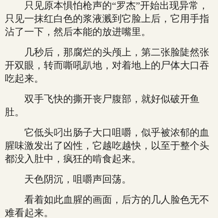
只见原本惧怕枪声的“罗杰”开始出现异常，
只见一抹红白色的浆液溅到它脸上后，它用手指
沾了一下，然后本能的放进嘴里。
几秒后，那腐烂的头颅上，第二张脸陡然张
开双眼，转而嘶吼趴地，对着地上的尸体大口吞
吃起来。
双手飞快的撕开丧尸腹部，就好似破开鱼
肚。
它低头叼出肠子大口咀嚼，似乎被浓郁的血
腥味激发出了凶性，它越吃越快，以至于整个头
都没入肚中，疯狂的啃食起来。
天色阴沉，咀嚼声回荡。
看着如此血腥的画面，后方的几人脸色无不
难看起来。