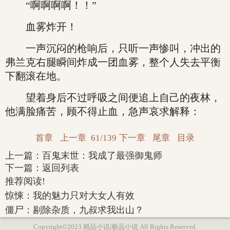
“啊啊啊啊！！”
血雾炸开！
一声沉闷的枪响后，只听一声惨叫，冲出的
弗兰克右腿瞬间炸成一团血雾，整个人失去平衡
下翻滚在地。
望着身后不过呼吸之间便追上自己的夜林，
他满脸痛苦，顾不得止血，急声哀求解释：
首章
上一章
61/139
下一章
尾章
目录
上一篇：
百鬼末世：我成了最强御鬼师
下一篇：
返回列表
推荐阅读!
惊悚：我的魅力只对大女人有效
僵尸：剔除杂质，九叔求我出山？
Copyright©2023 精品小说|极品小说 All Rights Reserved.