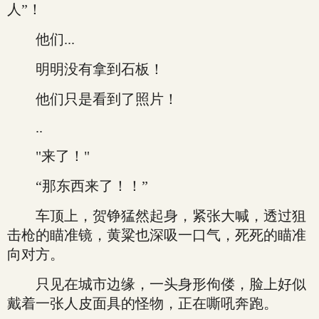
人”！
他们...
明明没有拿到石板！
他们只是看到了照片！
..
"来了！"
“那东西来了！！”
车顶上，贺铮猛然起身，紧张大喊，透过狙
击枪的瞄准镜，黄粱也深吸一口气，死死的瞄准
向对方。
只见在城市边缘，一头身形佝偻，脸上好似
戴着一张人皮面具的怪物，正在嘶吼奔跑。