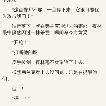
“这点丧尸不够，一旦停下来，它很可能优
先攻击我们！”
话音落下，就在弗兰克冲过去的霎那，夜林
眼中骤然闪过一抹杀意，瞬间命令向黄粱：
“开枪！”
“打断他的腿！”
反手拔剑，夜林毫不犹豫追了上去。
虽然弗兰克看上去没问题，只是在提醒他
们。
但...！
“砰！！”