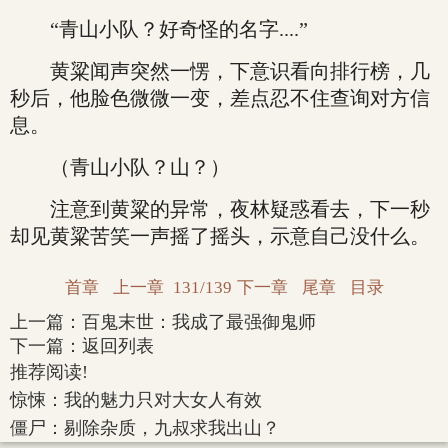
“青山小队？好奇怪的名字....”
黄粱闻声突然一愣，下意识看向排行榜，几
秒后，他脸色微微一变，差点忍不住查询对方信
息。
（青山小队？山？）
注意到黄粱的异常，夜林疑惑看去，下一秒
却见黄粱苦笑一声摇了摇头，示意自己没什么。
首章
上一章
131/139
下一章
尾章
目录
上一篇：
百鬼末世：我成了最强御鬼师
下一篇：
返回列表
推荐阅读!
惊悚：我的魅力只对大女人有效
僵尸：剔除杂质，九叔求我出山？