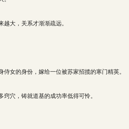
来越大，关系才渐渐疏远。
身侍女的身份，嫁给一位被苏家招揽的寒门精英。
多窍穴，铸就道基的成功率低得可怜。