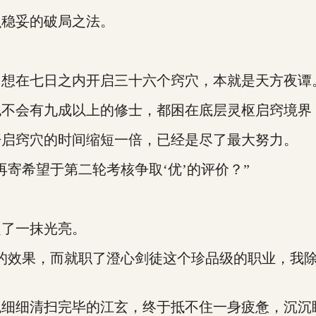
稳妥的破局之法。
想在七日之内开启三十六个窍穴，本就是天方夜谭
会有九成以上的修士，都困在底层灵枢启窍境界
启窍穴的时间缩短一倍，已经是尽了最大努力。
希望于第二轮考核争取‘优’的评价？”
了一抹光亮。
效果，而就职了澄心剑徒这个珍品级的职业，我除
细清扫完毕的江玄，终于抵不住一身疲惫，沉沉