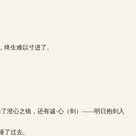
。
，终生难以寸进了。
了澄心之镜，还有诚·心（剑）——明日抱剑入
睡了过去。