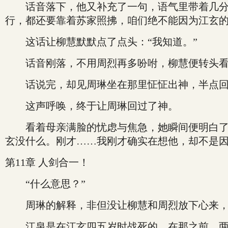
话音落下，他又补充了一句，语气里带着几分无
行，都还要靠着苏家照拂，咱们绝不能因为江玄的
这话让柳慧默默点了点头：“我知道。”
话音刚落，不用周烈再多吩咐，柳慧便转头看向
话说完，却见周琳坐在那里怔怔出神，半点回应
这声呼唤，终于让周琳回过了神。
看着母亲满脸的忧虑与焦急，她瞬间便明白了自
玄没什么。刚才……我刚才确实在想他，却不是因
第11章 人剑合一！
“什么意思？”
周琳的解释，非但没让柳慧和周烈放下心来，
江泉是在江玄四五岁时战死的，在那之前，两