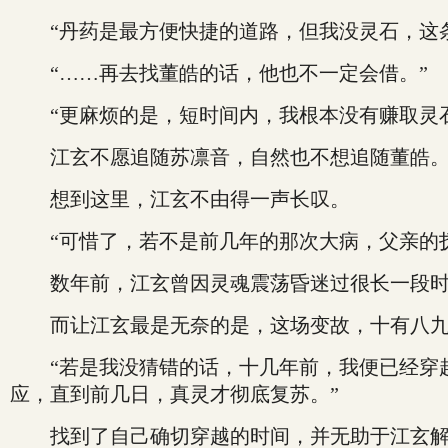
“丹药是最方便快捷的道路，但我没灵石，这条
“……再去找董皓的话，他也不一定会借。”
“更麻烦的是，短时间内，我根本没有赚取灵石
江玄不愿追随苏凛音，自然也不想追随董皓
想到这里，江玄不由得一声长叹。
“可惜了，若不是前几年的那次大病，父亲的抚
数年前，江玄曾因灵魂震荡昏迷过很长一段时间
而让江玄最是无奈的是，这场变故，十有八九是
“若是我没猜错的话，十几年前，我便已经穿越
应，直到前几日，真灵才彻底复苏。”
找到了自己确切穿越的时间，并无助于江玄解