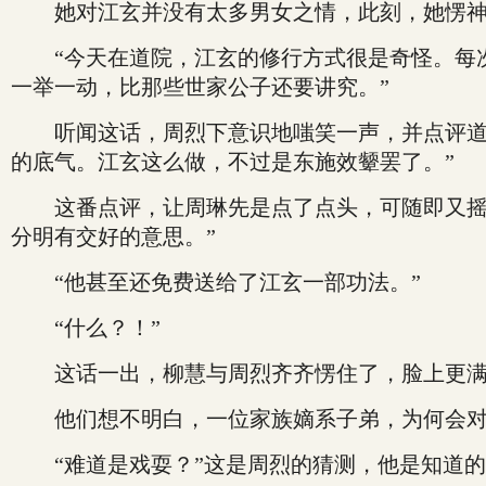
她对江玄并没有太多男女之情，此刻，她愣神
“今天在道院，江玄的修行方式很是奇怪。每次
一举一动，比那些世家公子还要讲究。”
听闻这话，周烈下意识地嗤笑一声，并点评道：
的底气。江玄这么做，不过是东施效颦罢了。”
这番点评，让周琳先是点了点头，可随即又摇了
分明有交好的意思。”
“他甚至还免费送给了江玄一部功法。”
“什么？！”
这话一出，柳慧与周烈齐齐愣住了，脸上更满
他们想不明白，一位家族嫡系子弟，为何会对
“难道是戏耍？”这是周烈的猜测，他是知道的