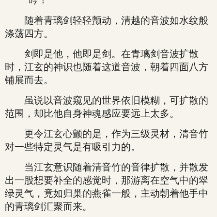
“吟！”
随着青璃剑轻轻颤动，清越的音波如水纹般
涤荡四方。
剑即是他，他即是剑。在青璃剑音波扩散
时，江玄的神识也随着这道音波，朝着四面八方
铺展而去。
虽说以音波窥见的世界依旧模糊，可扩散的
范围，却比他自身神魂感应要远上太多。
更令江玄心颤的是，作为三级灵材，清音竹
对一些特定灵气是有吸引力的。
当江玄意识随着清音竹的音律扩散，并散发
出一股想要补全的感觉时，那游离在空气中的翠
绿灵气，竟如归巢的燕雀一般，主动朝着他手中
的青璃剑汇聚而来。