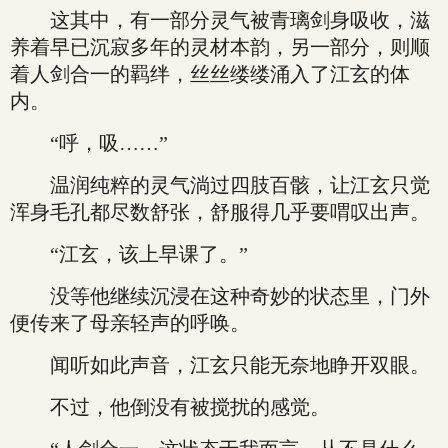
这其中，有一部分灵气被青璃剑身吸收，滋
养着早已沉寂多年的灵材本韵，另一部分，则顺
着人剑合一的羁绊，丝丝缕缕涌入了江玄的体
内。
“呼，吸……”
温润纯粹的灵气淌过四肢百骸，让江玄只觉
浑身毛孔都尽数舒张，舒服得几乎要喟叹出声。
“江玄，该上早课了。”
没等他继续沉浸在这种奇妙的状态里，门外
便传来了母亲轻声的呼唤。
闻听如此声音，江玄只能无奈地睁开双眼。
不过，他倒没有被搅扰的感觉。