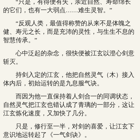
“只是，有得便有失，亲近自然、寿命绵长
的它们，也有一大弱点……难生灵智。”
“反观人类，最值得称赞的从来不是体魄之
健、寿元之长，而是充沛的灵性，与生生不息的
智慧传承。”
心中泛起的杂念，很快便被江玄以澄心剑意
斩灭。
持剑入定的江玄，他把自然灵气（木）接入
体内后，初始运转的是九息服气诀。
而因为他一直保持着人剑合一的同调状态，
自然灵气把江玄也错认成了青璃的一部分，这让
江玄炼化速度，又加快了几分。
只是，修行至一半，对剑的喜爱，让江玄下
意识地运转起了《一气剑诀》。