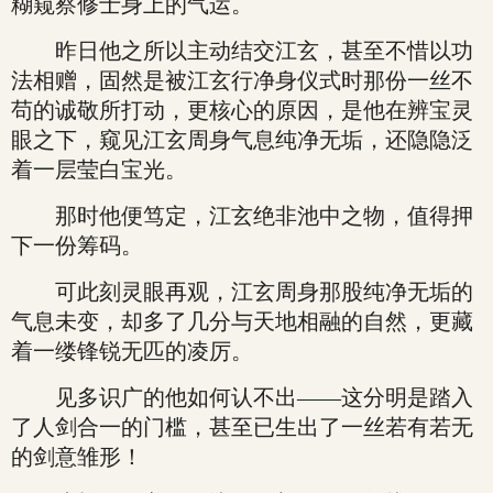
糊窥察修士身上的气运。
昨日他之所以主动结交江玄，甚至不惜以功
法相赠，固然是被江玄行净身仪式时那份一丝不
苟的诚敬所打动，更核心的原因，是他在辨宝灵
眼之下，窥见江玄周身气息纯净无垢，还隐隐泛
着一层莹白宝光。
那时他便笃定，江玄绝非池中之物，值得押
下一份筹码。
可此刻灵眼再观，江玄周身那股纯净无垢的
气息未变，却多了几分与天地相融的自然，更藏
着一缕锋锐无匹的凌厉。
见多识广的他如何认不出——这分明是踏入
了人剑合一的门槛，甚至已生出了一丝若有若无
的剑意雏形！