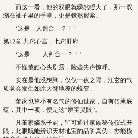
而这一看，他的双眼就骤然瞪大了，那一双
缩在袖子里的手掌，更是骤然握紧。
‘这是，人剑合一？！’
第12章 九窍心宫，七窍肝府
‘这是……人剑合一？！’
不怪董皓心头剧震，险些失声惊呼。
实在是他没想到，仅仅一夜之隔，江玄的气
质竟会发生如此天翻地覆的蜕变。
董家也算小有名气的修仙世家，自有传承底
蕴，其中一项，便是这“辨宝灵眼”。
凡董家嫡系子嗣，皆可通过家族秘传仪式开
眼，此眼既能辨识天材地宝的品阶真伪，亦能模