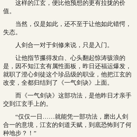
这样的江玄，便比他预想的更有拉拢的价
值。
当然，仅是如此，还不至于让他如此错愕，
失态。
人剑合一对于剑修来说，只是入门。
让他指节攥得发白、心头翻起惊涛骇浪的
是，因不知江玄有属性面板，昨日还福运爆发，
就职了澄心剑徒这个珍品级的职业，他把江玄的
改变，全都归结到了《一气剑诀》上面。
而《一气剑诀》这部功法，是他昨日才亲手
交到江玄手上的。
“仅仅一日……就能凭一部功法，磨出人剑
合一的意境，江玄的剑道天赋，到底恐怖到了何
种地步？！”