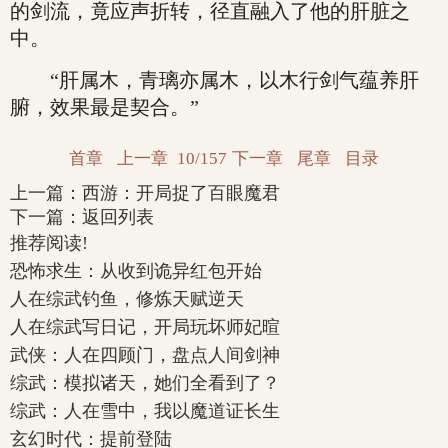
的剑流，竟应声折转，径直融入了他的肝脏之
中。
“肝属木，青璃亦属木，以木行剑气蕴养肝
腑，效果最是契合。”
首章
上一章
10/157
下一章
尾章
目录
上一篇：
西游：开局捉了百眼魔君
下一篇：
返回列表
推荐阅读!
恐怖求生：从收到诡异红包开始
人在综武钓鱼，修炼天赋逆天
人在综武写日记，开局玩坏师妃暄
武侠：人在四顾门，盘点人间剑神
综武：模拟诸天，她们全看到了？
综武：人在雪中，我以魔道证长生
玄幻时代：提前登陆