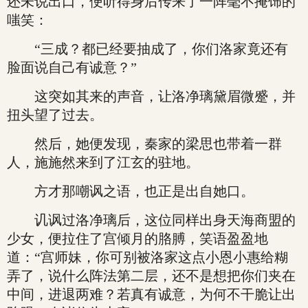
还未说出口，便听得身后传来了一阵毫不掩饰的
嗤笑：
“三成？都已经要抽成了，你们洛家竟还有
脸面说自己有诚意？”
这突如其来的声音，让洛净璃黛眉微蹙，并
扭头望了过去。
然后，她便发现，秦家的梁思也带着一群
人，施施然来到了江玄的驻地。
方才那嘲讽之语，也正是出自她口。
讥讽过洛净璃后，这位同样出身天海商盟的
少女，便拉住了宫倾月的胳膊，笑语盈盈地
道：“宫师妹，你可别被洛家这点小恩小惠给糊
弄了，说什么阵法第二层，还不是想把你们夹在
中间，进退两难？若真有诚意，为何不干脆让出