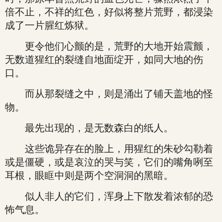
倍不止，不祥的红色，好似将整片荒野，都浸染
成了一片腥红炼狱。
更令他们心颤的是，荒野的大地开始震颤，
无数道猩红的裂缝自地面绽开，如同大地的伤
口。
而从那裂缝之中，则是涌出了铺天盖地的怪
物。
最先出现的，是无数森白的纸人。
这些诡异存在的脸上，用猩红的朱砂勾勒着
或是僵硬，或是哀泣的哭与笑，它们的嘴角咧至
耳根，眼眶中则是两个空洞洞的黑暗。
似人非人的它们，浑身上下散发着浓郁的恐
怖气息。