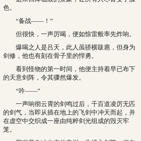
色。
“备战——！”
但很快，一声厉喝，便如惊雷般率先炸响。
爆喝之人是吕天，此人虽骄横跋扈，但身为
剑修，他也有刻在骨子里的悍勇。
看到怪物的第一时间，他便主持着早已布下
的天意剑阵，令其骤然爆发。
“吟——”
一声响彻云霄的剑鸣过后，千百道凌厉无匹
的剑气，当即从插在地上的飞剑中冲天而起，并
在虚空中交织成一座由纯粹剑光组成的毁灭牢
笼。