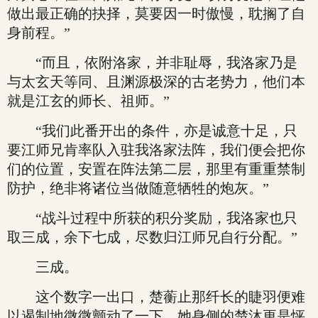
做出最正确的抉择，莫要因一时傲慢，耽搁了自
身前程。”
“而且，依附洛家，并非耻辱，我洛家乃是
与太玄天等同、且渊源极深的古老势力，他们本
就是江玄的师长、祖师。”
“我们此番开出的条件，亦是诚意十足，只
要江师兄肯率队入驻我洛家法阵，我们便会把你
们的位置，安置在阵法第二层，那里有重重禁制
防护，绝非将诸位当做随意牺牲的炮灰。”
“战斗过程中所获的积分奖励，我洛家也只
取三成，余下七成，尽数归江师兄自行分配。”
三成。
这个数字一出口，楚蘅止那纤长的睫羽便难
以遏制地微微颤动了一下，她身侧的楚沐更是怦