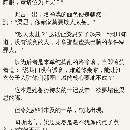
阵眼，奉诸位为上宾？”
此言一出，洛净璃的面色便是骤然一
沉：“梁思，你秦家莫要欺人太甚。”
“欺人太甚？”这话让梁思笑了起来：“我只知
道，没有诚意的人，才拿那些虚头巴脑的条件糊
弄人。”
以为后者是来单纯捣乱的洛净璃，当即冷笑
着道：“说我们没有诚意，难道你秦家，能让江
玄公子入驻你们那座山城的核心要地不成？”
这本是她蓄势待发的一记反击，欲要堵住梁
思的嘴。
但令她始料未及的一幕，就此出现。
闻听此言，梁思竟然是毫不犹豫的点了点