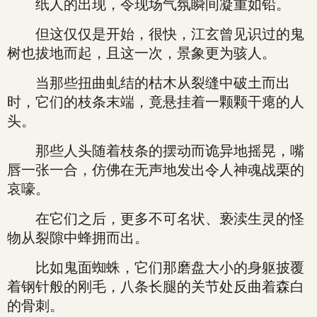
纸人的出现，令现场气氛瞬间凝重如铅。
但这仅仅是开始，很快，江玄曾见识过的鬼
树也拔地而起，且这一次，景象更为骇人。
当那些扭曲虬结的枯木从裂缝中破土而出
时，它们的枝条末端，竟悬挂着一颗颗干瘪的人
头。
那些人头随着枝条的摆动而诡异地摇晃，嘴
唇一张一合，仿佛在无声地发出令人神魂战栗的
哀嚎。
在它们之后，更多不可名状、亵渎生灵的怪
物从裂隙中蜂拥而出。
比如鬼面蜘蛛，它们那磨盘大小的身躯披覆
着钢针般的刚毛，八条长腿的关节处反曲着森白
的骨刺。