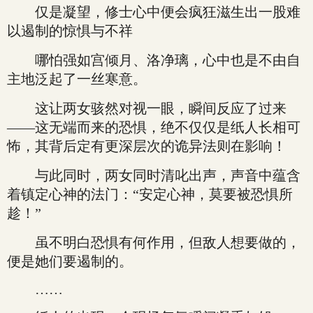
仅是凝望，修士心中便会疯狂滋生出一股难
以遏制的惊惧与不祥
哪怕强如宫倾月、洛净璃，心中也是不由自
主地泛起了一丝寒意。
这让两女骇然对视一眼，瞬间反应了过来
——这无端而来的恐惧，绝不仅仅是纸人长相可
怖，其背后定有更深层次的诡异法则在影响！
与此同时，两女同时清叱出声，声音中蕴含
着镇定心神的法门：“安定心神，莫要被恐惧所
趁！”
虽不明白恐惧有何作用，但敌人想要做的，
便是她们要遏制的。
……