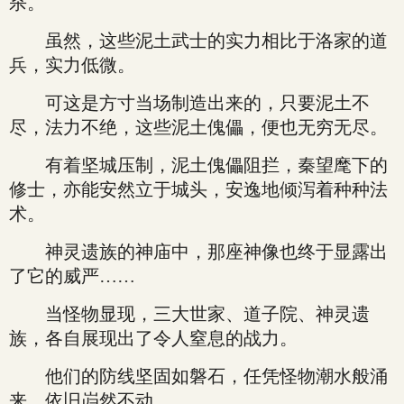
杀。
虽然，这些泥土武士的实力相比于洛家的道
兵，实力低微。
可这是方寸当场制造出来的，只要泥土不
尽，法力不绝，这些泥土傀儡，便也无穷无尽。
有着坚城压制，泥土傀儡阻拦，秦望麾下的
修士，亦能安然立于城头，安逸地倾泻着种种法
术。
神灵遗族的神庙中，那座神像也终于显露出
了它的威严……
当怪物显现，三大世家、道子院、神灵遗
族，各自展现出了令人窒息的战力。
他们的防线坚固如磐石，任凭怪物潮水般涌
来，依旧岿然不动。