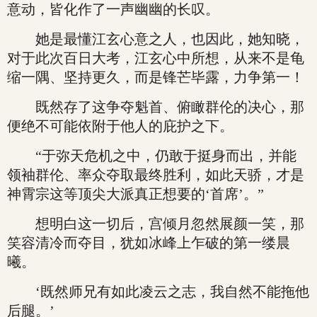
意动，皆化作了一声幽幽的长叹。
她是最懂江玄心意之人，也因此，她知晓，
对于此次百日大考，江玄心中所想，从来不是龟
缩一隅、坚持更久，而是锋芒毕露，力争第一！
既然存了这争夺魁首、俯瞰群伦的决心，那
便绝不可能依附于他人的庇护之下。
“于弥天危机之中，仍敢于挺身而出，并能
领袖群伦、率众夺取最终胜利，如此天骄，才是
神霄宗这等顶尖大派真正想要的‘首席’。”
想明白这一切后，宫倾月忽然展颜一笑，那
笑容清冷而夺目，犹如冰峰上乍破的第一缕晨
曦。
‘既然师兄有如此凌云之志，我自然不能拖他
后腿。’