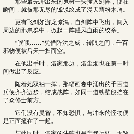
那些最先冲出来的鬼树一头撞入剑阵，便在
瞬间，就被那无尽的锋锐绞成了漫天齑粉木屑。
更有飞剑如游龙惊鸿，自剑阵中飞出，闯入
周边的邪祟群中，掀起一阵腥风血雨的绞杀。
“噗嗤……”凭借阵法之威，转眼之间，千百
邪物便被吕天一扫而空。
在他出手时，洛家那边，洛尘烟也在第一时
间做出了反应。
随着她双袖一挥，那幅画卷中涌出的千百道
兵便齐齐迈步，结成战阵，如同一道铁壁般挡在
了众修士前方。
它们没有灵智，不知恐惧，与冲来的怪物便
是正面撞在了一起。
与此同时，洛家的法阵也是轰然运转，无数