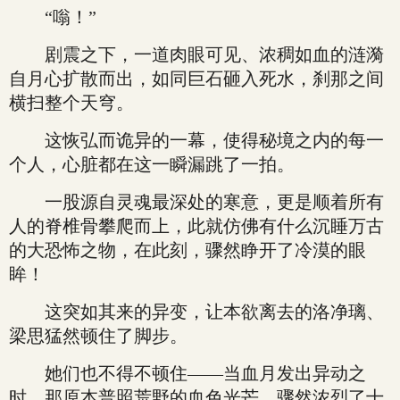
“嗡！”
剧震之下，一道肉眼可见、浓稠如血的涟漪
自月心扩散而出，如同巨石砸入死水，刹那之间
横扫整个天穹。
这恢弘而诡异的一幕，使得秘境之内的每一
个人，心脏都在这一瞬漏跳了一拍。
一股源自灵魂最深处的寒意，更是顺着所有
人的脊椎骨攀爬而上，此就仿佛有什么沉睡万古
的大恐怖之物，在此刻，骤然睁开了冷漠的眼
眸！
这突如其来的异变，让本欲离去的洛净璃、
梁思猛然顿住了脚步。
她们也不得不顿住——当血月发出异动之
时，那原本普照荒野的血色光芒，骤然浓烈了十