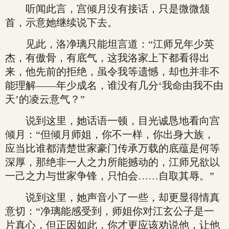
听闻此言，宫倾月没有接话，只是微微颔
首，示意她继续说下去。
见此，洛净璃只能坦言道：“江师兄年少英
杰，有傲骨，有底气，这我洛家上下都看得出
来，他先前的拒绝，虽令我等遗憾，却也并非不
能理解——年少成名，谁没有几分‘我命由我不由
天’的凌云意气？”
说到这里，她话语一顿，目光诚恳地看向宫
倾月：“但倾月师姐，你不一样，你出身大族，
应当比谁都清楚世家豪门传承万载的底蕴是何等
深厚，那绝非一人之力所能撼动的，江师兄欲以
一己之力与世家争锋，只怕会……自取其辱。”
说到这里，她声音小了一些，却更显得情真
意切：“净璃能感受到，师姐你对江玄公子是一
片真心，但正因如此，你才更应该劝说他，让他