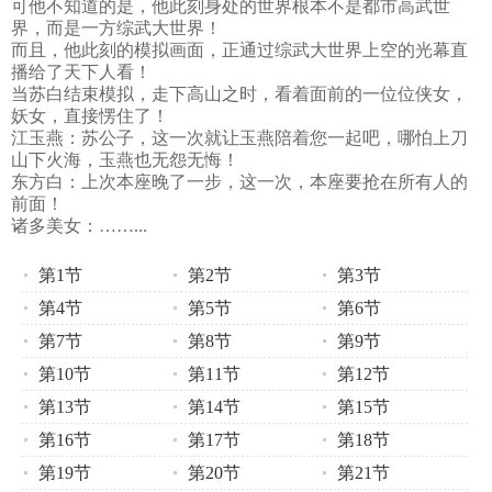
可他不知道的是，他此刻身处的世界根本不是都市高武世
界，而是一方综武大世界！
而且，他此刻的模拟画面，正通过综武大世界上空的光幕直
播给了天下人看！
当苏白结束模拟，走下高山之时，看着面前的一位位侠女，
妖女，直接愣住了！
江玉燕：苏公子，这一次就让玉燕陪着您一起吧，哪怕上刀
山下火海，玉燕也无怨无悔！
东方白：上次本座晚了一步，这一次，本座要抢在所有人的
前面！
诸多美女：……...
第1节
第2节
第3节
第4节
第5节
第6节
第7节
第8节
第9节
第10节
第11节
第12节
第13节
第14节
第15节
第16节
第17节
第18节
第19节
第20节
第21节