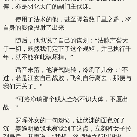
傅，亦是羽化天门的副门主伏渊。
使用了法术的他，甚至隔着数千里之遥，将
自身的影像投射了出来。
随后，他也说了自己的谋划：“法脉声誉大
于一切，既然我们定下了这个规矩，并已执行千
年，就不能在此破坏掉。”
话音未落，他语气陡转，冷冽了几分：“不
过，若是江玄自己战败，飞剑自行离去，那便与
我们无关了。”
“可洛净璃那个贱人全然不识大体，不愿出
战。”
罗晖孙女的一句怨愤，让伏渊的面色沉了
沉。姜逾明敏锐地察觉到了这点，立刻将女子拉
到身后，恭声道：“我想，洛师妹之所以没出