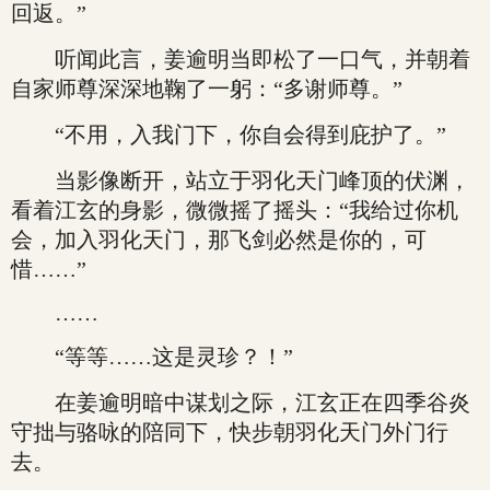
回返。”
听闻此言，姜逾明当即松了一口气，并朝着
自家师尊深深地鞠了一躬：“多谢师尊。”
“不用，入我门下，你自会得到庇护了。”
当影像断开，站立于羽化天门峰顶的伏渊，
看着江玄的身影，微微摇了摇头：“我给过你机
会，加入羽化天门，那飞剑必然是你的，可
惜……”
……
“等等……这是灵珍？！”
在姜逾明暗中谋划之际，江玄正在四季谷炎
守拙与骆咏的陪同下，快步朝羽化天门外门行
去。