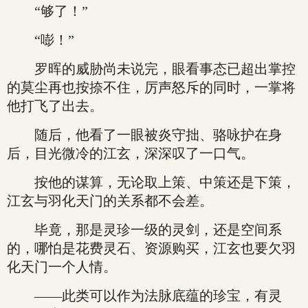
“够了！”
“嘭！”
罗晖的威胁尚未说完，眼看事态已超出掌控
的莫尘再也按捺不住，厉声怒斥的同时，一掌将
他打飞了出去。
随后，他看了一眼被炎守拙、骆咏护在身
后，目光微冷的江玄，深深叹了一口气。
按他的谋算，无论取上策、中策还是下策，
江玄与羽化天门的关系都不会差。
毕竟，那是灵珍一级的灵剑，还是空间系
的，哪怕是花费灵石、资源购买，江玄也要欠羽
化天门一个人情。
——此类可以作为法脉底蕴的珍宝，有灵