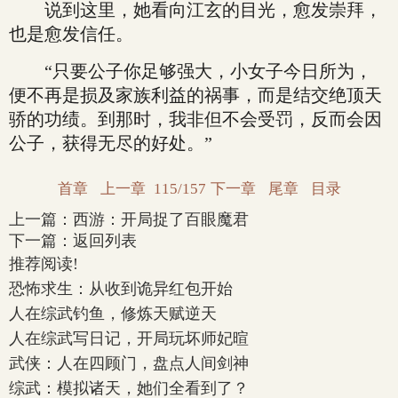
说到这里，她看向江玄的目光，愈发崇拜，
也是愈发信任。
“只要公子你足够强大，小女子今日所为，
便不再是损及家族利益的祸事，而是结交绝顶天
骄的功绩。到那时，我非但不会受罚，反而会因
公子，获得无尽的好处。”
首章
上一章
115/157
下一章
尾章
目录
上一篇：
西游：开局捉了百眼魔君
下一篇：
返回列表
推荐阅读!
恐怖求生：从收到诡异红包开始
人在综武钓鱼，修炼天赋逆天
人在综武写日记，开局玩坏师妃暄
武侠：人在四顾门，盘点人间剑神
综武：模拟诸天，她们全看到了？