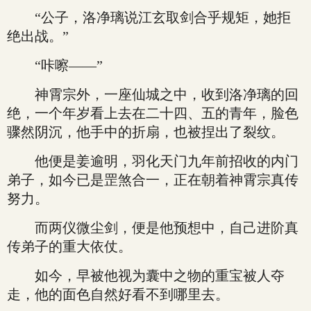
“公子，洛净璃说江玄取剑合乎规矩，她拒
绝出战。”
“咔嚓——”
神霄宗外，一座仙城之中，收到洛净璃的回
绝，一个年岁看上去在二十四、五的青年，脸色
骤然阴沉，他手中的折扇，也被捏出了裂纹。
他便是姜逾明，羽化天门九年前招收的内门
弟子，如今已是罡煞合一，正在朝着神霄宗真传
努力。
而两仪微尘剑，便是他预想中，自己进阶真
传弟子的重大依仗。
如今，早被他视为囊中之物的重宝被人夺
走，他的面色自然好看不到哪里去。