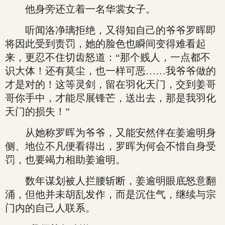
他身旁还立着一名华裳女子。
听闻洛净璃拒绝，又得知自己的爷爷罗晖即
将因此受到责罚，她的脸色也瞬间变得难看起
来，更忍不住切齿怒道：“那个贱人，一点都不
识大体！还有莫尘，也一样可恶……我爷爷做的
才是对的！这等灵剑，留在羽化天门，交到姜哥
哥你手中，才能尽展锋芒，送出去，那是我羽化
天门的损失！”
从她称罗晖为爷爷，又能安然伴在姜逾明身
侧、地位不凡便看得出，罗晖为何会不惜自身受
罚，也要竭力相助姜逾明。
数年谋划被人拦腰斩断，姜逾明眼底怒意翻
涌，但他并未胡乱发作，而是沉住气，继续与宗
门内的自己人联系。