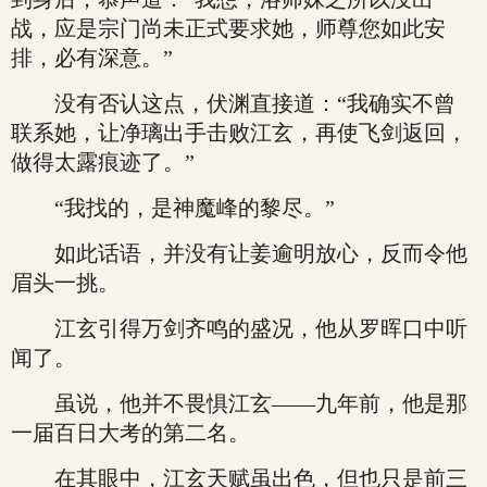
战，应是宗门尚未正式要求她，师尊您如此安
排，必有深意。”
没有否认这点，伏渊直接道：“我确实不曾
联系她，让净璃出手击败江玄，再使飞剑返回，
做得太露痕迹了。”
“我找的，是神魔峰的黎尽。”
如此话语，并没有让姜逾明放心，反而令他
眉头一挑。
江玄引得万剑齐鸣的盛况，他从罗晖口中听
闻了。
虽说，他并不畏惧江玄——九年前，他是那
一届百日大考的第二名。
在其眼中，江玄天赋虽出色，但也只是前三