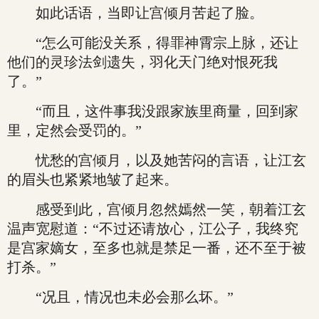
如此话语，当即让宫倾月苦起了脸。
“怎么可能没关系，得罪神霄宗上脉，还让
他们的灵珍法剑遗失，羽化天门绝对恨死我
了。”
“而且，这件事我没跟家族里商量，回到家
里，定然会受罚的。”
忧愁的宫倾月，以及她苦闷的言语，让江玄
的眉头也紧紧地皱了起来。
感受到此，宫倾月忽然嫣然一笑，朝着江玄
温声宽慰道：“不过还请放心，江公子，我终究
是宫家嫡女，至多也就是禁足一番，还不至于被
打杀。”
“况且，情况也未必会那么坏。”