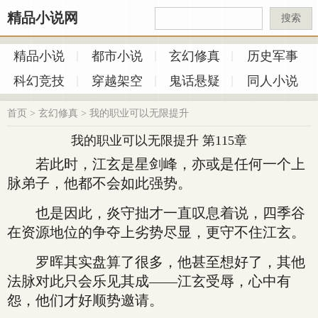
精品小说网
搜索
精品小说
都市小说
玄幻修真
历史军事
科幻竞技
穿越架空
鬼话悬疑
同人小说
首页
>
玄幻修真
>
我的职业可以无限提升
我的职业可以无限提升 第115章
若此时，江玄是星剑峰，亦或是任何一个上
脉弟子，他都不会如此强势。
也是因此，炎守拙才一直叹息着说，四季谷
在资源地位的争夺上劣势尽显，更守不住江玄。
罗晖其实盘算了很多，他甚至想好了，其他
法脉对此只会乐见其成——江玄受辱，心中有
怨，他们才好顺势邀请。