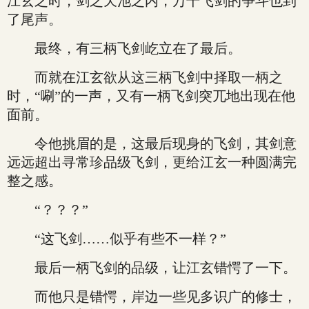
江玄之时，剑之天池之内，万千飞剑的争斗也到
了尾声。
最终，有三柄飞剑屹立在了最后。
而就在江玄欲从这三柄飞剑中择取一柄之
时，“唰”的一声，又有一柄飞剑突兀地出现在他
面前。
令他挑眉的是，这最后现身的飞剑，其剑意
远远超出寻常珍品级飞剑，更给江玄一种圆满完
整之感。
“？？？”
“这飞剑……似乎有些不一样？”
最后一柄飞剑的品级，让江玄错愕了一下。
而他只是错愕，岸边一些见多识广的修士，