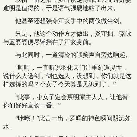
逾明是值得的，于是语气强硬地站了出来。
他甚至还想强夺江玄手中的两仪微尘剑。
只是，他这个动作方才做出，炎守拙、骆咏
与蓝婆婆便尽皆挡在了江玄身前。
与此同时，一道清冷的嗤笑声自旁边响起。
“呵呵，一直听说羽化天门注重剑道灵性，
说什么人选剑，剑也选人，没想到，你们就是这
样选择的吗？小女子今天算是见识到了。”
“此事，小女子定会禀明家主大人，让他替
你们好好宣扬一番。”
“咔嚓！”此言一出，罗晖的神色瞬间阴沉如
水。