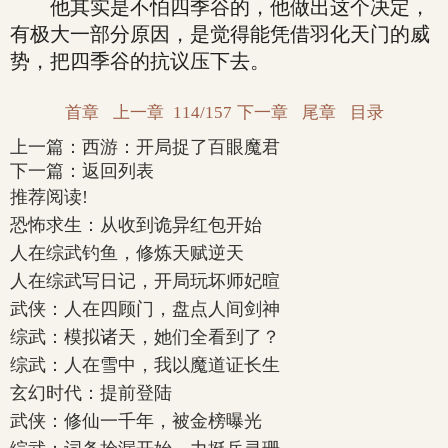
他其实是不怕四季谷的，他做出这个决定，
有极大一部分原因，是觉得能凭借羽化天门的威
势，把四季谷的抗议压下去。
首章
上一章
114/157
下一章
尾章
目录
上一篇：
西游：开局捉了百眼魔君
下一篇：
返回列表
推荐阅读!
恐怖求生：从收到诡异红包开始
人在综武钓鱼，修炼天赋逆天
人在综武写日记，开局玩坏师妃暄
武侠：人在四顾门，盘点人间剑神
综武：模拟诸天，她们全看到了？
综武：人在雪中，我以魔道证长生
玄幻时代：提前登陆
武侠：修仙一千年，被金榜曝光