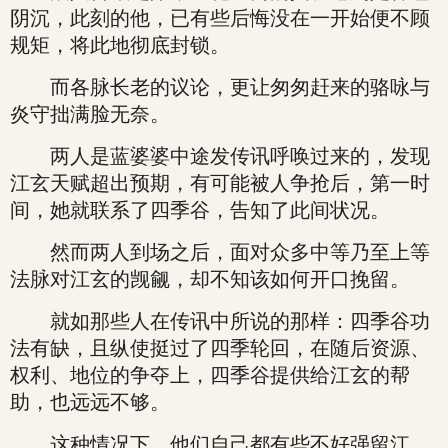
阴沉，此刻的他，已有些后悔没在一开始便不顾
规矩，将此地彻底封锁。
而各脉长老的议论，更让匆匆赶来的骆咏与
炎守拙满脸无奈。
两人是蓝婆婆中途发传讯呼唤过来的，发现
江玄天赋超出预期，有可能被人争抢后，第一时
间，她就联系了四季谷，告知了此间状况。
然而两人到场之后，面对众多中等乃至上等
法脉对江玄的觊觎，却不知该如何开口挽留。
就如那些人在传讯中所说的那样：四季谷功
法有缺，且纵使挺过了四季轮回，在随后资源、
权利、地位的争夺上，四季谷提供给江玄的帮
助，也远远不够。
这种情况下，他们自己都有些不好强留江