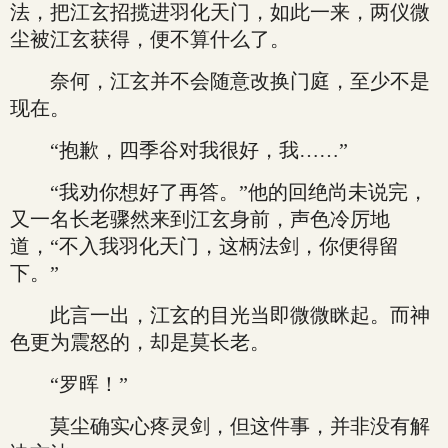
法，把江玄招揽进羽化天门，如此一来，两仪微
尘被江玄获得，便不算什么了。
奈何，江玄并不会随意改换门庭，至少不是
现在。
“抱歉，四季谷对我很好，我……”
“我劝你想好了再答。”他的回绝尚未说完，
又一名长老骤然来到江玄身前，声色冷厉地
道，“不入我羽化天门，这柄法剑，你便得留
下。”
此言一出，江玄的目光当即微微眯起。而神
色更为震怒的，却是莫长老。
“罗晖！”
莫尘确实心疼灵剑，但这件事，并非没有解