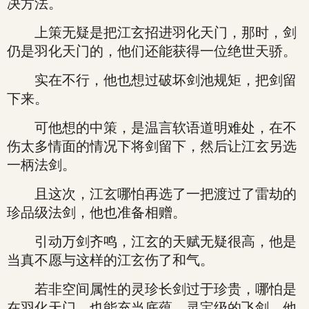
决方法。
上策无疑是把江玄招进羽化天门，那时，剑
仍是羽化天门的，他们还能获得一位绝世天骄。
实在不行，他也想过破坏剑池规矩，把剑留
下来。
可他想的中策，是温言软语道明难处，在不
伤太多情面的情况下将剑留下，然后让江玄另选
一柄法剑。
且这次，江玄哪怕再选了一把渡过了雷劫的
珍品级法剑，他也准备相赠。
引动万剑齐鸣，江玄的天赋无疑很高，他是
当真不愿与这样的江玄伤了和气。
若非空间属性的灵珍长剑过于珍贵，哪怕是
在羽化天门，也能充当底蕴，灵宝级的飞剑，他