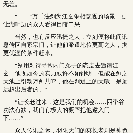
无恙。
“……”万千法剑为江玄争相竞逐的场景，更
让湖畔边的众人看得目瞪口呆。
当然，也有反应迅捷之人，立刻便将此间讯
息传回自家宗门，让他们派遣地位更高之人，携
更优渥的条件赶来。
“别用对待寻常内门弟子的态度去邀请江
玄，他现如今的实力或许不如钟明，但能在剑之
天池上引动万剑共鸣，他在剑道上的天赋，是远
远超出后者的。”
“让长老过来，这是我们的机会……四季谷
功法有缺，我们有极大的概率把他邀入门
下……”
众人传讯之际，羽化天门的莫长老则是神色