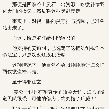
那便是四季谷出灵石、出资源，略微补偿羽
化天门的损失，然后将这柄灵剑带走。
事实上，对视一眼的炎守拙与骆咏，已准备
站出来了。
而这，恰是罗晖绝不能容忍的。
他支持的姜逾明，已选定了这把法剑视作本
命法宝，只是功勋还没积攒够。
这种情况下，他自然不会眼睁睁地让江玄把
两仪微尘给带走。
至于得罪江玄——
‘姜公子也是有望真传的顶尖天骄，江玄的剑
道天赋很强，可他的修为，终究拖了后腿！’
权衡一番之后，罗晖认定得罪江玄而讨好姜