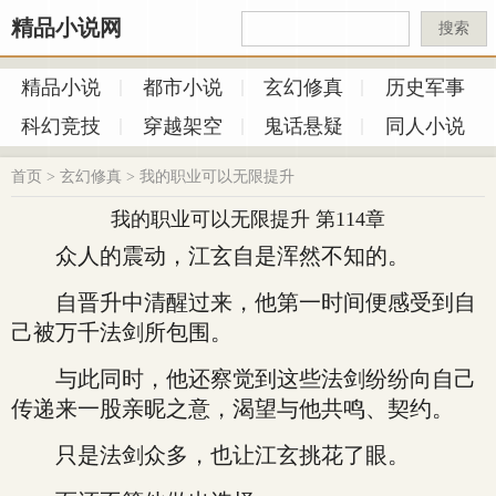
精品小说网
搜索
精品小说
都市小说
玄幻修真
历史军事
科幻竞技
穿越架空
鬼话悬疑
同人小说
首页
>
玄幻修真
>
我的职业可以无限提升
我的职业可以无限提升 第114章
众人的震动，江玄自是浑然不知的。
自晋升中清醒过来，他第一时间便感受到自
己被万千法剑所包围。
与此同时，他还察觉到这些法剑纷纷向自己
传递来一股亲昵之意，渴望与他共鸣、契约。
只是法剑众多，也让江玄挑花了眼。