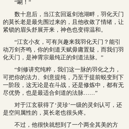
“唰！”
数十息后，当江玄回返剑池湖畔，羽化天门
的莫长老是最先围过来的，且他收敛了情绪，让
紧锁的眉头舒展开来，神色也变得温和。
“江玄小友，可有兴趣来我羽化天门？能引
动万剑齐鸣，你的剑道天赋毋庸置疑，而我们羽
化天门，是神霄宗最纯正的剑道法脉。”
“剑修讲究纯粹，我们这一脉的羽化之力，
可把你的法力、剑意提纯，乃至于提前蜕变到下
一阶段，这无论是在斗战，还是修炼中，都有无
尽优势，也是最适合剑道的法脉……”
对于江玄获得了‘灵珍’一级的灵剑认可，还
是空间属性的，莫长老也很头疼。
不过，他很快就想到了一个两全其美的方