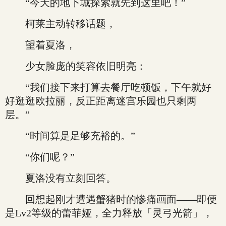
“今天的地下城探索就先到这里吧！”
柯莱主动转移话题，
望着夏洛，
少女脸庞的笑容依旧明亮：
“我们接下来打算去餐厅吃顿饭，下午就好
好逛逛欧拉丽，反正距离迷宫乐园也只剩两
层。”
“时间算是足够充裕的。”
“你们呢？”
夏洛没有立刻回答。
回想起刚才遭遇蟹猪时的惨痛画面——即便
是Lv2等级的蕾菲娅，全力释放「灵弓光箭」，