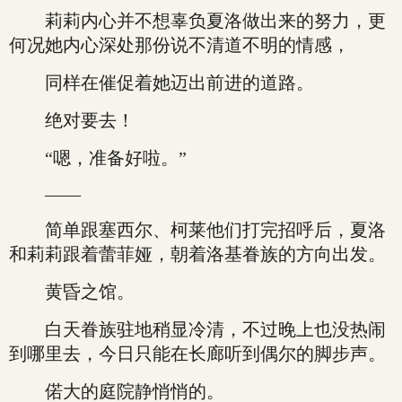
莉莉内心并不想辜负夏洛做出来的努力，更
何况她内心深处那份说不清道不明的情感，
同样在催促着她迈出前进的道路。
绝对要去！
“嗯，准备好啦。”
——
简单跟塞西尔、柯莱他们打完招呼后，夏洛
和莉莉跟着蕾菲娅，朝着洛基眷族的方向出发。
黄昏之馆。
白天眷族驻地稍显冷清，不过晚上也没热闹
到哪里去，今日只能在长廊听到偶尔的脚步声。
偌大的庭院静悄悄的。