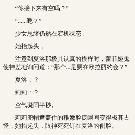
“你接下来有空吗？”
“......嗯？”
少女思绪仍然在宕机状态。
她抬起头，
注意到夏洛那极其认真的模样时，蕾菲娅鬼
使神差地询问道：“那个...是要在欧拉丽约会？”
夏洛：？
莉莉：？
空气凝固半秒。
莉莉兜帽遮盖住的稚嫩脸庞瞬间变得极其古
怪，她抬起头，眼神死死钉在夏洛的侧脸。