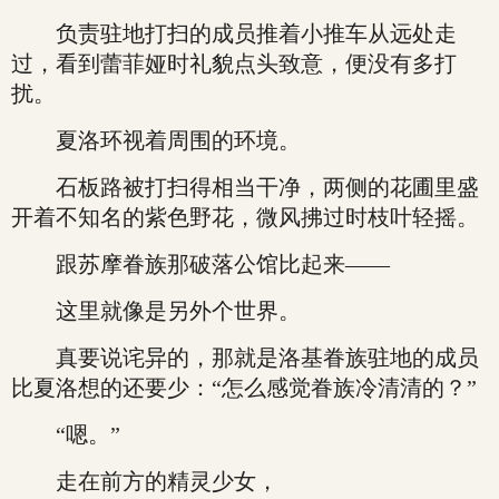
负责驻地打扫的成员推着小推车从远处走
过，看到蕾菲娅时礼貌点头致意，便没有多打
扰。
夏洛环视着周围的环境。
石板路被打扫得相当干净，两侧的花圃里盛
开着不知名的紫色野花，微风拂过时枝叶轻摇。
跟苏摩眷族那破落公馆比起来——
这里就像是另外个世界。
真要说诧异的，那就是洛基眷族驻地的成员
比夏洛想的还要少：“怎么感觉眷族冷清清的？”
“嗯。”
走在前方的精灵少女，