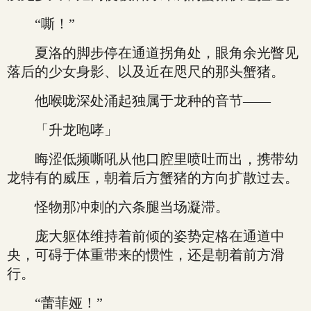
“嘶！”
夏洛的脚步停在通道拐角处，眼角余光瞥见
落后的少女身影、以及近在咫尺的那头蟹猪。
他喉咙深处涌起独属于龙种的音节——
「升龙咆哮」
晦涩低频嘶吼从他口腔里喷吐而出，携带幼
龙特有的威压，朝着后方蟹猪的方向扩散过去。
怪物那冲刺的六条腿当场凝滞。
庞大躯体维持着前倾的姿势定格在通道中
央，可碍于体重带来的惯性，还是朝着前方滑
行。
“蕾菲娅！”