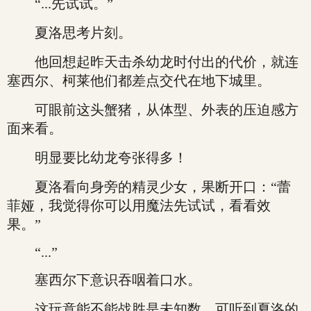
“...先试试。”
夏洛思考片刻。
他回想起昨天击杀幼龙时付出的代价，就连
塞西尔、柯莱他们都差点交代在地下城里。
可眼前这头蟹猪，从体型、外表的压迫感方
面来看。
明显要比幼龙夸张得多！
夏洛看向身旁的精灵少女，果断开口：“蕾
菲娅，我觉得你可以用魔法先试试，看看效
果。”
“...”
塞西尔下意识吞咽着口水。
这玩意能不能战胜是未知数，可听到夏洛的