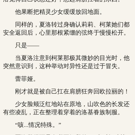
他果断把精灵少女缓缓放回地面。
同样的，夏洛转过身确认莉莉、柯莱她们都
安全返回后，心里那根紧绷的弦终于慢慢松开。
只是——
当夏洛注意到柯莱那极其微妙的目光时，他
突然意识到，这种举动对异性还是过于冒失。
蕾菲娅。
刚才就是被自己扛在肩膀狂奔回欧拉丽的！
少女脸颊泛红地站在原地，山吹色的长发还
有些凌乱，正在整理着穿着的洛基眷族制服。
“咳...情况特殊。”