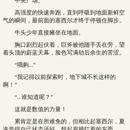
中央广场。
高强度的快速奔跑，直到呼吸到地面新鲜空
气的瞬间，最前面的塞西尔才终于停顿住脚步。
牛头少年直接瘫坐在地面。
胸口剧烈起伏着，巨斧被他随手丢在旁，望
着头顶的蔚蓝天幕，脸色写满劫后余生的苦涩。
“哦齁...”
“我记得以前探索时，地下城不长这样的
啊！”
“...谁知道呢？”
这就是数值的力量！
累肯定是在所难免的，但相比起塞西尔，夏
洛觉得自己状态还好，想起肩膀扛着的东西。