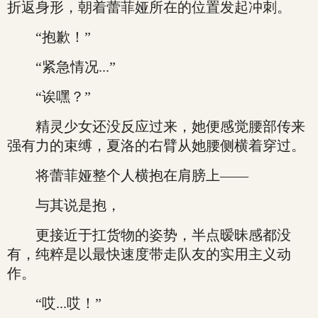
折返身形，朝着蕾菲娅所在的位置发起冲刺。
“抱歉！”
“紧急情况...”
“诶嘿？”
精灵少女还没反应过来，她便感觉腰部传来
强有力的束缚，夏洛的右臂从她腰侧横着穿过。
将蕾菲娅整个人横抱在肩膀上——
与其说是抱，
更接近于扛货物的姿势，半点暧昧感都没
有，纯粹是以最快速度带走队友的实用主义动
作。
“哎...哎！”