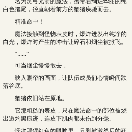
名为灵弓光箭的魔法，携带着绚烂华丽的纯
白色拖尾，径直朝着前方的蟹猪疾驰而去。
精准命中！
魔法接触到怪物表皮时，爆炸迸发出纯净的
白光，爆炸时产生的冲击让碎石和烟尘被掀飞。
“......”
可当烟尘慢慢散去，
映入眼帘的画面，让队伍成员们心情瞬间跌
落谷底。
蟹猪依旧站在原地。
它那粗糙的表皮，只在魔法命中的部位被烧
出道灼黑痕迹，连皮下肌肉都未伤到分毫。
怪物那猩红色的眼眸里，只剩被激怒后的狂