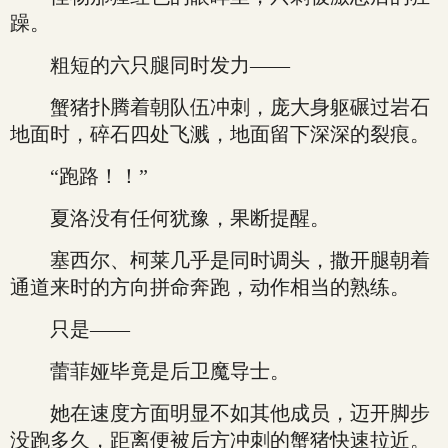
躁。
粗短的六只腿同时发力——
蟹猪扑腾着朝队伍冲刺，庞大身躯碾过岩石
地面时，碎石四处飞溅，地面留下深深的裂痕。
“跑路！！”
夏洛没有任何犹豫，果断提醒。
塞西尔、柯莱几乎是同时调头，撒开腿朝着
通道来时的方向拼命奔跑，动作相当的熟练。
只是——
蕾菲娅毕竟是后卫魔导士。
她在速度方面明显不如其他成员，迈开脚步
没跑多久，距离便被后方冲刺的蟹猪快速拉近。