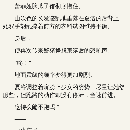
蕾菲娅脑瓜子都彻底懵住。
山吹色的长发凌乱地垂落在夏洛的后背上，
她双手胡乱撑着前方的衣料试图维持平衡。
身后，
便再次传来蟹猪挣脱束缚后的怒吼声。
“咚！”
地面震颤的频率变得更加剧烈。
夏洛调整着肩膀上少女的姿势，尽量让她舒
服些，但跑路的动作却没有停滞，全速前进。
这特么能不跑吗？
——