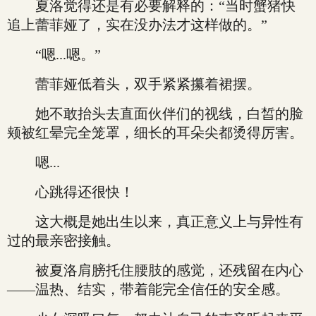
夏洛觉得还是有必要解释的：“当时蟹猪快
追上蕾菲娅了，实在没办法才这样做的。”
“嗯...嗯。”
蕾菲娅低着头，双手紧紧攥着裙摆。
她不敢抬头去直面伙伴们的视线，白皙的脸
颊被红晕完全笼罩，细长的耳朵尖都烫得厉害。
嗯...
心跳得还很快！
这大概是她出生以来，真正意义上与异性有
过的最亲密接触。
被夏洛肩膀托住腰肢的感觉，还残留在内心
——温热、结实，带着能完全信任的安全感。