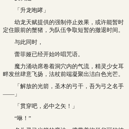
「升龙咆哮」
幼龙天赋提供的强制停止效果，或许能暂时
定住眼前的蟹猪，为队伍争取短暂的撤退时间。
与此同时，
蕾菲娅已经开始吟唱咒语。
魔力涌动席卷着洞穴内的气流，精灵少女耳
畔发丝肆意飞扬，法杖前端凝聚出洁白色光芒。
「解放的光箭，圣木的弓干，吾为弓之名手
——」
「贯穿吧，必中之矢！」
“咻！”