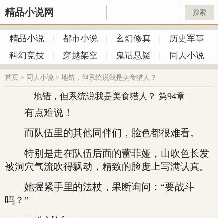
精品小说网
搜索
精品小说
都市小说
玄幻修真
历史军事
科幻竞技
穿越架空
鬼话悬疑
同人小说
首页
>
同人小说
>
地错，但系统说我是美食猎人？
地错，但系统说我是美食猎人？ 第94章
有点难说！
而队伍里的其他同伴们，脸色都很难看。
特别是走在队伍后面的蕾菲娅，山吹色长发
被洞穴气流吹得飘动，精致的脸庞上写满认真。
她握紧手里的法杖，果断询问：“要战斗
吗？”