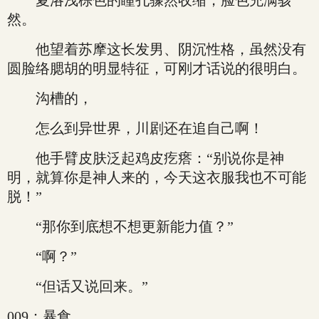
夏洛浅棕色的瞳孔骤然收缩，脸色充满骇
然。
他望着苏摩这长发男、阴沉性格，虽然没有
圆脸络腮胡的明显特征，可刚才话说的很明白。
沟槽的，
怎么到异世界，川剧还在追自己啊！
他手臂皮肤泛起鸡皮疙瘩：“别说你是神
明，就算你是神人来的，今天这衣服我也不可能
脱！”
“那你到底想不想更新能力值？”
“啊？”
“但话又说回来。”
009：暴食