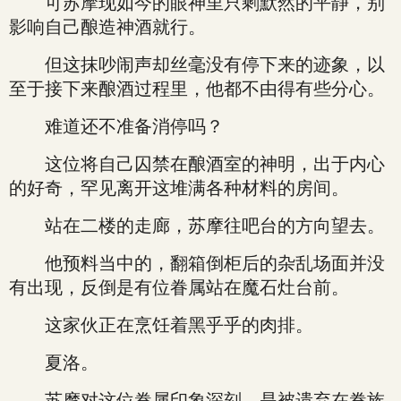
可苏摩现如今的眼神里只剩默然的平静，别
影响自己酿造神酒就行。
但这抹吵闹声却丝毫没有停下来的迹象，以
至于接下来酿酒过程里，他都不由得有些分心。
难道还不准备消停吗？
这位将自己囚禁在酿酒室的神明，出于内心
的好奇，罕见离开这堆满各种材料的房间。
站在二楼的走廊，苏摩往吧台的方向望去。
他预料当中的，翻箱倒柜后的杂乱场面并没
有出现，反倒是有位眷属站在魔石灶台前。
这家伙正在烹饪着黑乎乎的肉排。
夏洛。
苏摩对这位眷属印象深刻，是被遗弃在眷族