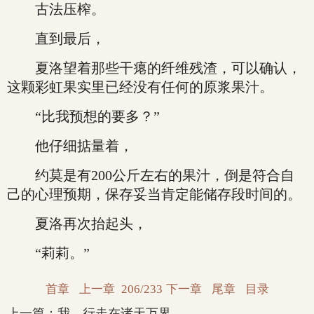
古法压榨。
直到最后，
夏洛望着那些干瘪的纤维残渣，可以确认，
这颗彩虹果实里已经没有任何的原浆果汁。
“比我预想的要多？”
他仔细掂量着，
约莫是有200公斤左右的果汁，倒是符合自
己的心理预期，保存妥当肯定能储存段时间的。
夏洛再次抬起头，
“莉莉。”
首章
上一章
206/233
下一章
尾章
目录
上一篇：
我，行走在诸天万界