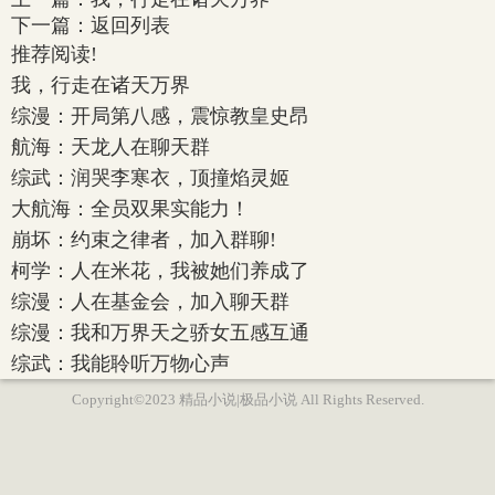
下一篇：
返回列表
推荐阅读!
我，行走在诸天万界
综漫：开局第八感，震惊教皇史昂
航海：天龙人在聊天群
综武：润哭李寒衣，顶撞焰灵姬
大航海：全员双果实能力！
崩坏：约束之律者，加入群聊!
柯学：人在米花，我被她们养成了
综漫：人在基金会，加入聊天群
综漫：我和万界天之骄女五感互通
综武：我能聆听万物心声
Copyright©2023 精品小说|极品小说 All Rights Reserved.