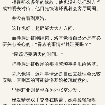
相视那么多年的缘故，他也没办法把对方当
成神明去对待，他目光快速环视着会客厅周围。
并没有看到夏洛。
这样也好，起码能大大方方问。
而眷族远征刚结束，洛基觉得自己还是有必
要关心关心的：“眷族的事情都处理完啦？”
“应该还要两天的时间。”
把眷族远征收尾的那堆繁琐事务甩给洛基。
芬恩觉得，这种事情还是自己去处理会比较
安稳，否则真的可能被洛基给被玩崩盘的。
里维莉亚则是坐在另外张空沙发，
绿发精灵双手交叠在膝盖，她鼻翼轻轻嗅