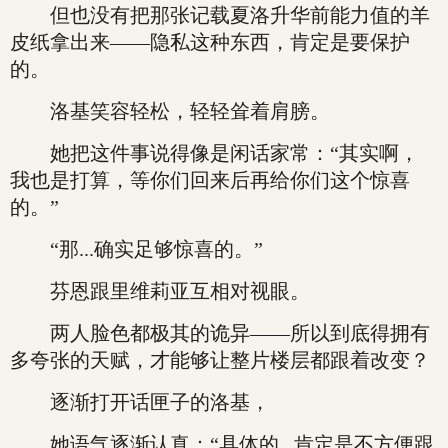
但也没有把那张记载夏洛升华前能力值的羊
皮纸拿出来——隐私这种东西，肯定是要保护
的。
洛基笑容轻松，轻轻耸着肩膀。
她把这件事说得像是闲话家常：“其实啊，
我也是打算，等你们回来后再给你们这个惊喜
的。”
“那...确实足够惊喜的。”
芬恩跟里维莉亚互相对视眼。
两人脸色都极其的诡异——所以到底得拥有
多夸张的天赋，才能够让整片楼层都跟着改变？
逐渐打开话匣子的洛基，
她语气逐渐认真：“具体的...肯定是不方便跟