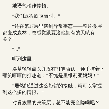
她语气稍作停顿。
“我们返程欧拉丽时。”
“还在第17层里遇到异常事态——整片楼层
都变成森林，总感觉跟夏洛他拥有的天赋有
关？”
“...”
听到这里，
洛基轻轻点头并没有打算否认，伸手撑着下
颚笑嘻嘻的打趣道：“不愧是里维莉亚妈妈！”
“居然能通过这么短暂的接触，就可以掌握
到这么多的情报。”
对眷族里的决策层，总不能完全隐瞒吧？