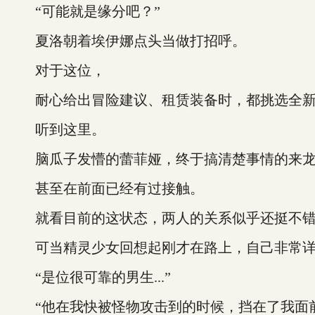
“可能就是缘分吧？”
夏洛朝着埃伊娜点头当做打招呼。
对于这位，
耐心给出冒险建议、租赁装备时，都挑选全新
听到这里。
脑瓜子发懵的蕾菲娅，终于搞清楚事情的来龙
甚至在前面已经有过接触。
就看目前的这状态，两人的关系似乎还挺不错
可当精灵少女回想起刚才在路上，自己非常详
“是位很可靠的男生...”
“他在我快被怪物攻击到的时候，挡在了我面前..