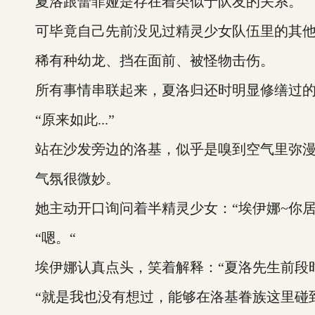
夏洛跟蕾菲娅是存在着类似于队友的关系。
可毕竟自己先前没见过精灵少女队伍里的其他
稀有种幼龙、挡在面前、被怪物击伤。
所有事情串联起来，夏洛归还时明显修缮过的
“原来如此...”
站在沙发旁边的洛基，似乎是嗅到空气里弥漫
气氛很微妙。
她主动开口询问着半精灵少女：“埃伊娜~你居
“嗯。“
埃伊娜认真点头，笑着解释：“夏洛先生前段时
“就是我也没有想过，能够在洛基眷族这里碰到