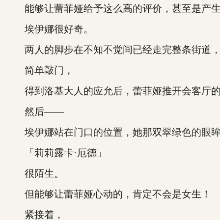
能够让蕾菲娅给予这么高的评价，甚至是产生
埃伊娜很好奇。
两人的脚步在不知不觉间已经走完整条街道，
简单敲门，
得到洛基大人的应允后，蕾菲娅推开会客厅的
然后——
埃伊娜站在门口的位置，她那双翠绿色的眼眸
「莉莉露卡·厄德」
很陌生。
但能够让蕾菲娅心动的，肯定不会是女生！
紧接着，