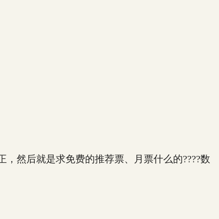
然后就是求免费的推荐票、月票什么的????数