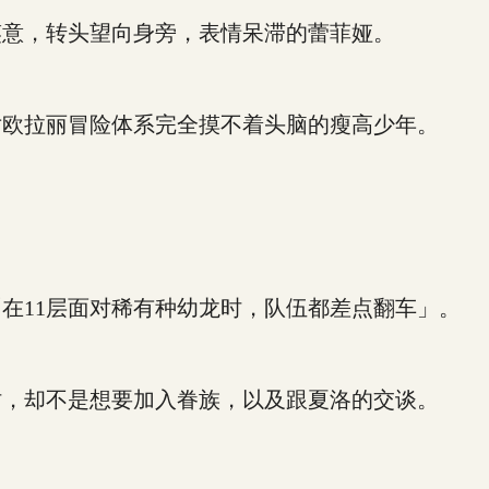
意，转头望向身旁，表情呆滞的蕾菲娅。
欧拉丽冒险体系完全摸不着头脑的瘦高少年。
11层面对稀有种幼龙时，队伍都差点翻车」。
，却不是想要加入眷族，以及跟夏洛的交谈。