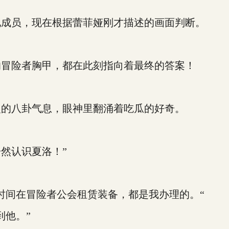
成员，现在根据蕾菲娅刚才描述的画面判断。
冒险者胸甲，都在此刻指向着最终的答案！
的八卦气息，眼神里翻涌着吃瓜的好奇。
然认识夏洛！”
间在冒险者公会租赁装备，都是我办理的。“
他。”