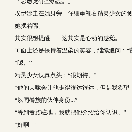
「总感觉有些熟悉。」
埃伊娜走在她身旁，仔细审视着精灵少女的侧
她抿着嘴。
其实很想提醒——这其实是心动的感觉。
可面上还是保持着温柔的笑容，继续追问：“蕾
“嗯。”
精灵少女认真点头：“很期待。”
“他的天赋会让他走得很远很远，但是我希望，
“以同眷族的伙伴身份...”
“等到眷族驻地，我就把他介绍给你认识。”
“好啊！”