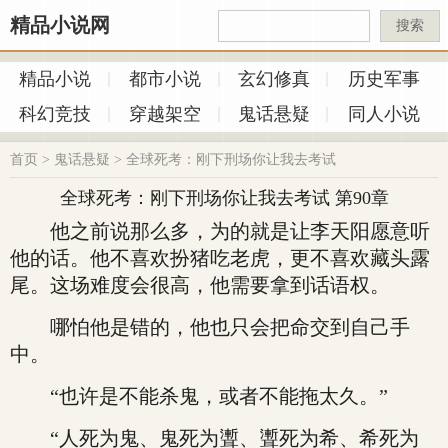
精品小说网
搜索
精品小说
都市小说
玄幻修真
历史军事
科幻竞技
穿越架空
鬼话悬疑
同人小说
首页
>
鬼话悬疑
>
全球死考：刚下刑场你让我去考试
全球死考：刚下刑场你让我去考试 第90章
他之前说那么多，为的就是让李天阳愿意听
他的话。他不喜欢扮猪吃老虎，更不喜欢藏头露
尾。这场难度会很高，他需要拿到话语权。
哪怕他是错的，他也只会把命交到自己手
中。
“也许是不能杀鬼，或者不能拖太久。”
“人死为鬼、鬼死为聻、聻死为希、希死为