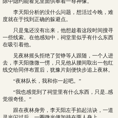
隙中隐约能看见里面供奉着一尊神像。
李天阳分析的没什么问题，想活过今晚，难
度就在于找到正确的躲避点。
只是鬼还没有出来，他想趁着这段时间搜寻
一些线索。在他感知中，祠堂里似乎有什么东西
在吸引着他。
见夜林摇头拒绝了贺铮等人跟随，一个人进
去，李天阳微微一愣，只见他从腰间取出一包红
线交给同伴布置后，犹豫片刻便快步追上夜林。
“夜林队长，我和你一起吧。”
“我也感觉到了祠堂里有什么东西，只是..感
觉很奇怪。”
跟在夜林身旁，李天阳左手掐起法诀，一道
灵光闪过后，一圈微光便加持在两人身上。