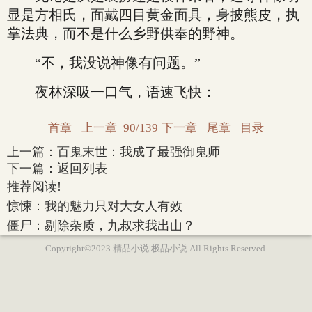
显是方相氏，面戴四目黄金面具，身披熊皮，执
掌法典，而不是什么乡野供奉的野神。
“不，我没说神像有问题。”
夜林深吸一口气，语速飞快：
首章
上一章
90/139
下一章
尾章
目录
上一篇：
百鬼末世：我成了最强御鬼师
下一篇：
返回列表
推荐阅读!
惊悚：我的魅力只对大女人有效
僵尸：剔除杂质，九叔求我出山？
Copyright©2023 精品小说|极品小说 All Rights Reserved.