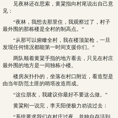
见夜林还在思索，黄粱指向村尾说出自己意
见：
“夜林，我想去那里住，我观察过了，村子
最外围的那栋楼是全村的制高点。”
“从那可以俯瞰全村，我在楼顶架枪，一旦
发现任何情况都能第一时间支援你们。”
两队顺着黄粱手指的地方看去，只见在村庄
最外围的地方是一间独栋小楼。
楼房灰扑扑的，坐落在村口附近，看造型是
由当年防范土匪的哨塔改造而成。
“这位朋友，我建议你最好不要这么做。”
黄粱刚一说完，李天阳便极力劝说过去：
“系统要求我们在村庄过夜，并独自存活到