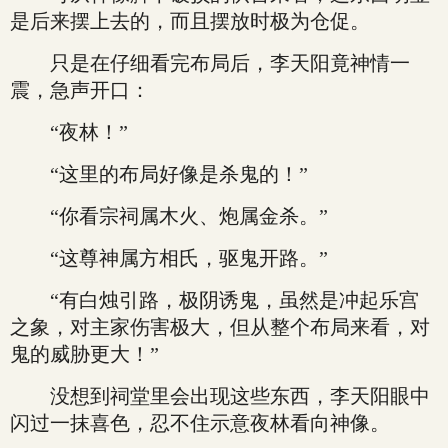
是后来摆上去的，而且摆放时极为仓促。
只是在仔细看完布局后，李天阳竟神情一
震，急声开口：
“夜林！”
“这里的布局好像是杀鬼的！”
“你看宗祠属木火、炮属金杀。”
“这尊神属方相氏，驱鬼开路。”
“有白烛引路，极阴诱鬼，虽然是冲起乐宫
之象，对主家伤害极大，但从整个布局来看，对
鬼的威胁更大！”
没想到祠堂里会出现这些东西，李天阳眼中
闪过一抹喜色，忍不住示意夜林看向神像。