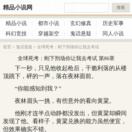
精品小说网
搜索
精品小说
都市小说
玄幻修真
历史军事
科幻竞技
穿越架空
鬼话悬疑
同人小说
首页
>
鬼话悬疑
>
全球死考：刚下刑场你让我去考试
全球死考：刚下刑场你让我去考试 第86章
下一秒，只见他收起枪后，干脆利落的从楼
顶跳下，砰的一声，落在夜林面前。
“你能感知到我？”
夜林眉头一挑，有些意外的看向黄粱。
他刚才连半点动静都没发出，但黄粱却瞬间
发现了他。看样子，黄粱兑换的能力虽然便宜，
但效果确实不错。