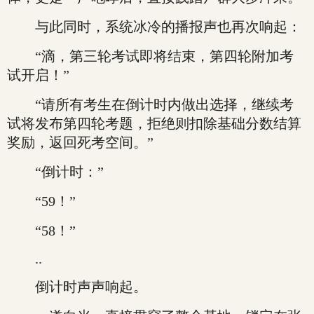
与此同时，系统冰冷的播报声也再次响起：
“滴，第三轮考试即将结束，第四轮附加考
试开启！”
“请所有考生在倒计时内做出选择，继续考
试将发布第四轮考题，拒绝则扣除基础分数结算
奖励，返回死考空间。”
“倒计时：”
“59！”
“58！”
..
倒计时声声响起。