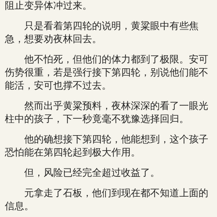
阻止变异体冲过来。
只是看着第四轮的说明，黄粱眼中有些焦
急，想要劝夜林回去。
他不怕死，但他们的体力都到了极限。安可
伤势很重，若是强行接下第四轮，别说他们能不
能活，安可也撑不过去。
然而出乎黄粱预料，夜林深深的看了一眼光
柱中的孩子，下一秒竟毫不犹豫选择回归。
他的确想接下第四轮，他能想到，这个孩子
恐怕能在第四轮起到极大作用。
但，风险已经完全超过收益了。
元拿走了石板，他们到现在都不知道上面的
信息。