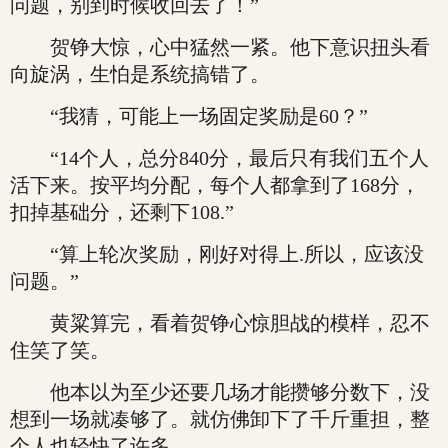
问题，别到时候收回去了！”
贺铮大惊，心中猛然一紧。他下意识扭头看
向旋涡，生怕是系统搞错了。
“我猜，可能上一场固定奖励是60？”
“14个人，总分840分，最后只有我们五个人
活下来。按平均分配，每个人都拿到了168分，
扣掉基础分，还剩下108.”
“算上轮次奖励，刚好对得上.所以，应该没
问题。”
黄粱算完，看着贺铮心惊胆战的模样，忍不
住笑了笑。
他本以为至少还要几场才能攒够分数下，没
想到一场就凑够了。就仿佛卸下了千斤重担，整
个人也轻快了许多。