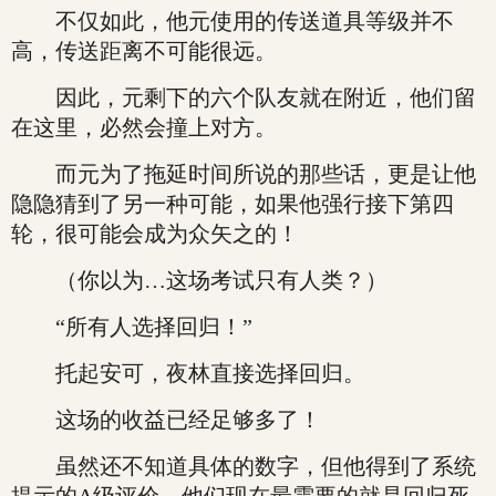
不仅如此，他元使用的传送道具等级并不
高，传送距离不可能很远。
因此，元剩下的六个队友就在附近，他们留
在这里，必然会撞上对方。
而元为了拖延时间所说的那些话，更是让他
隐隐猜到了另一种可能，如果他强行接下第四
轮，很可能会成为众矢之的！
（你以为…这场考试只有人类？）
“所有人选择回归！”
托起安可，夜林直接选择回归。
这场的收益已经足够多了！
虽然还不知道具体的数字，但他得到了系统