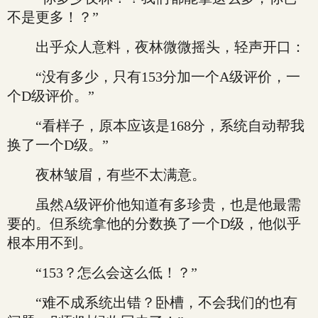
不是更多！？”
出乎众人意料，夜林微微摇头，轻声开口：
“没有多少，只有153分加一个A级评价，一
个D级评价。”
“看样子，原本应该是168分，系统自动帮我
换了一个D级。”
夜林皱眉，有些不太满意。
虽然A级评价他知道有多珍贵，也是他最需
要的。但系统拿他的分数换了一个D级，他似乎
根本用不到。
“153？怎么会这么低！？”
“难不成系统出错？卧槽，不会我们的也有