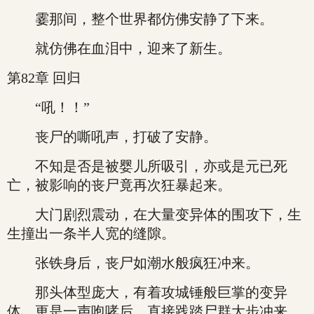
霎那间，整个世界都仿佛安静了下来。
就仿佛在血泪中，迎来了新生。
第82章 回归
“吼！！”
丧尸的嘶吼声，打破了安静。
不知是否是被婴儿所吸引，亦或是元已死
亡，被影响的丧尸竟再次狂暴起来。
大门剧烈震动，在大量变异体的围攻下，生
生撞出一条半人宽的缝隙。
张铁身后，丧尸如潮水般疯狂冲来。
那头体型庞大，有着攻城锤般巨掌的变异
体，更是一声咆哮后，直接践踏尸群大步冲来。