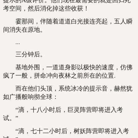
提示的A级评价。他们现在最需要的就是回归死
考空间，然后消化掉这些收获！
霎那间，伴随着道道白光接连亮起，五人瞬
间消失在原地。
...
三分钟后。
基地外围，一道道身影以极快的速度，仿佛
疯了一般，拼命冲向夜林之前所在的位置.
而在他们头顶，系统冰冷的提示音，赫然犹
如广播般响彻全球：
“滴，十八小时后，巨灵阵营即将进入考
试。”
“滴，七十二小时后，树妖阵营即将进入考