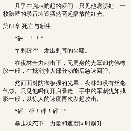
几乎在腕表响起的瞬间，只见他肩膀处，一
枚隐匿的录音装置猛然亮起播放的红光。
第81章 死亡与新生
“砰！！！”
军刺破空，发出刺耳的尖啸。
在夜林全力刺击下，元周身的光罩却仿佛橡
胶一般，在抵消掉大部分动能后急速回弹。
然而面对防御极强的光罩，夜林却没有丝毫
气馁。只见他瞬间开启暴走，手中的军刺犹如残
影一般，以惊人的速度再次发起攻击。
“砰！砰！砰！砰！”
暴走状态下，力量和速度同时飙升。