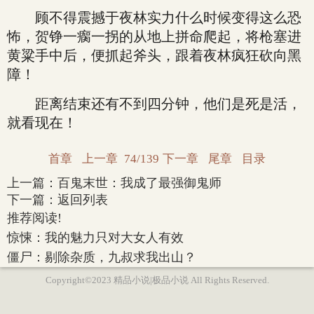
顾不得震撼于夜林实力什么时候变得这么恐
怖，贺铮一瘸一拐的从地上拼命爬起，将枪塞进
黄粱手中后，便抓起斧头，跟着夜林疯狂砍向黑
障！
距离结束还有不到四分钟，他们是死是活，
就看现在！
首章
上一章
74/139
下一章
尾章
目录
上一篇：
百鬼末世：我成了最强御鬼师
下一篇：
返回列表
推荐阅读!
惊悚：我的魅力只对大女人有效
僵尸：剔除杂质，九叔求我出山？
Copyright©2023 精品小说|极品小说 All Rights Reserved.