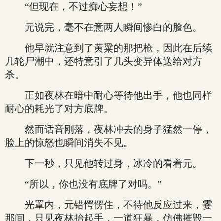
“但现在，不过痴心妄想！”
元说完，毫不在意两人瞬间惨白的脸色。
他早就注意到了黄粱的那把枪，因此在后续
几轮尸潮中，还特意引了几头变异体送给对方
杀。
正如夜林在暗中耐心等待他出手，他也同样
耐心的耗光了对方底牌。
然而话音刚落，夜林冲去的身子猛然一停，
脸上的惊怒也瞬间消失不见。
下一秒，只见他转过身，冰冷的看着元。
“所以，你也没有底牌了对吗。”
光罩内，元错愕愣住，不待他反应过来，霎
那间，只见夜林抬起手，一道狂暴，仿佛摧毁一