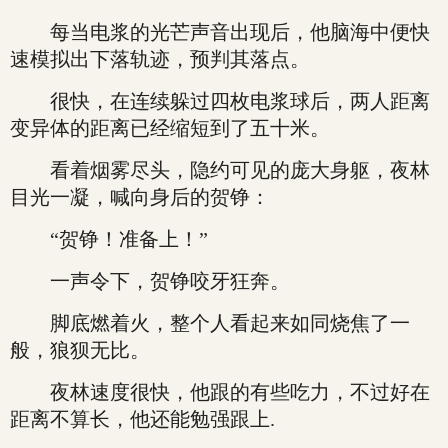
每当电浆的光芒声音出现后，他脑海中便快
速模拟出下落轨迹，预判其落点。
很快，在连续躲过四枚电浆球后，两人距离
变异体的距离已经缩短到了五十米。
看着烟雾尽头，隐约可见的庞大身躯，夜林
目光一凝，喊向身后的贺铮：
“贺铮！准备上！”
一声令下，贺铮咬牙狂奔。
脚底燃着火，整个人看起来如同烧焦了一
般，狼狈无比。
夜林速度很快，他跟的有些吃力，不过好在
距离不算长，他还能勉强跟上.