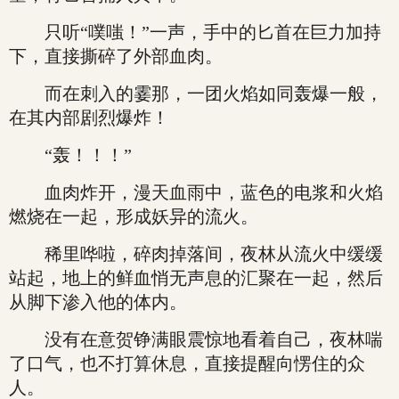
只听“噗嗤！”一声，手中的匕首在巨力加持
下，直接撕碎了外部血肉。
而在刺入的霎那，一团火焰如同轰爆一般，
在其内部剧烈爆炸！
“轰！！！”
血肉炸开，漫天血雨中，蓝色的电浆和火焰
燃烧在一起，形成妖异的流火。
稀里哗啦，碎肉掉落间，夜林从流火中缓缓
站起，地上的鲜血悄无声息的汇聚在一起，然后
从脚下渗入他的体内。
没有在意贺铮满眼震惊地看着自己，夜林喘
了口气，也不打算休息，直接提醒向愣住的众
人。