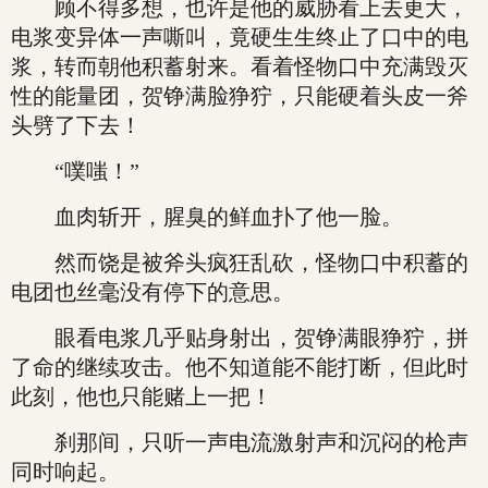
顾不得多想，也许是他的威胁看上去更大，
电浆变异体一声嘶叫，竟硬生生终止了口中的电
浆，转而朝他积蓄射来。看着怪物口中充满毁灭
性的能量团，贺铮满脸狰狞，只能硬着头皮一斧
头劈了下去！
“噗嗤！”
血肉斩开，腥臭的鲜血扑了他一脸。
然而饶是被斧头疯狂乱砍，怪物口中积蓄的
电团也丝毫没有停下的意思。
眼看电浆几乎贴身射出，贺铮满眼狰狞，拼
了命的继续攻击。他不知道能不能打断，但此时
此刻，他也只能赌上一把！
刹那间，只听一声电流激射声和沉闷的枪声
同时响起。