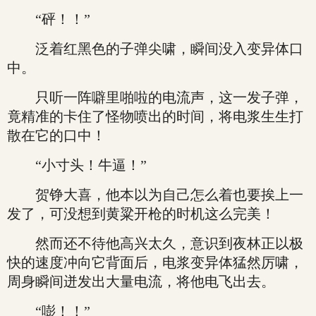
“砰！！”
泛着红黑色的子弹尖啸，瞬间没入变异体口
中。
只听一阵噼里啪啦的电流声，这一发子弹，
竟精准的卡住了怪物喷出的时间，将电浆生生打
散在它的口中！
“小寸头！牛逼！”
贺铮大喜，他本以为自己怎么着也要挨上一
发了，可没想到黄粱开枪的时机这么完美！
然而还不待他高兴太久，意识到夜林正以极
快的速度冲向它背面后，电浆变异体猛然厉啸，
周身瞬间迸发出大量电流，将他电飞出去。
“嘭！！”