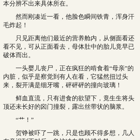
本分辨不出来具体所在。
然而刚凑近一看，他脸色瞬间铁青，浑身汗
毛炸起！
只见距离他们最近的营养舱内，从侧面看还
看不见，可从正面看去，母体肚中的胎儿竟早已
破体而出。
一头婴儿丧尸，正在疯狂的啃食着“母亲”的
内脏，似乎是察觉到有人在看，它猛然扭过头
来，裂开满是细牙嘴，砰砰砰的撞向玻璃！
鲜血直流，只有进食的欲望下，竟生生将头
顶还未长好的囟门撞裂，露出丝带状的脑浆。
“艹！”
贺铮被吓了一跳，只是也顾不得多想，几人