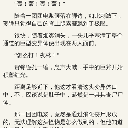
“轰！轰！轰！轰！”
随着一团团电浆砸落在脚边，如此刺激下，
贺铮只觉得自己的肾上腺素都飙到了极限。
很快，随着烟雾消失，一头几乎塞满了整个
通道的巨型变异体便出现在两人面前。
“怎么打！夜林！”
贺铮瞳孔一缩，急声大喊，手中的巨斧开始
积蓄红光。
距离足够近下，他这才看清这头变异体口
中，不，应该说是肚子中，赫然是一具具丧尸尸
体。
那一团团电浆，竟然是通过消化丧尸形成
的。无法理解这头怪物是怎么做到的，但他知道