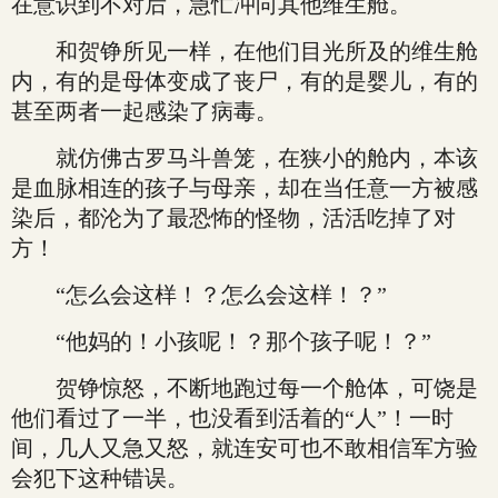
在意识到不对后，急忙冲向其他维生舱。
和贺铮所见一样，在他们目光所及的维生舱
内，有的是母体变成了丧尸，有的是婴儿，有的
甚至两者一起感染了病毒。
就仿佛古罗马斗兽笼，在狭小的舱内，本该
是血脉相连的孩子与母亲，却在当任意一方被感
染后，都沦为了最恐怖的怪物，活活吃掉了对
方！
“怎么会这样！？怎么会这样！？”
“他妈的！小孩呢！？那个孩子呢！？”
贺铮惊怒，不断地跑过每一个舱体，可饶是
他们看过了一半，也没看到活着的“人”！一时
间，几人又急又怒，就连安可也不敢相信军方验
会犯下这种错误。