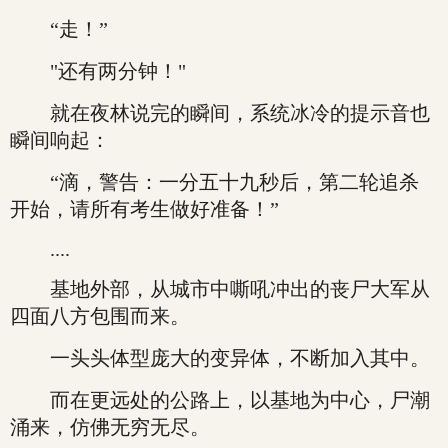
“走！”
"还有两分钟！"
就在夜林说完的瞬间，系统冰冷的提示音也
瞬间响起：
“滴，警告：一分五十九秒后，第二轮追杀
开始，请所有考生做好准备！”
....
基地外部，从城市中嘶吼冲出的丧尸大军从
四面八方包围而来。
一头头体型庞大的变异体，不断加入其中。
而在更远处的公路上，以基地为中心，尸潮
涌来，仿佛无穷无尽。