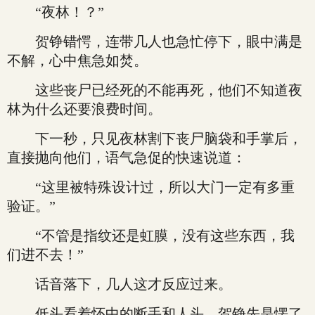
“夜林！？”
贺铮错愕，连带几人也急忙停下，眼中满是
不解，心中焦急如焚。
这些丧尸已经死的不能再死，他们不知道夜
林为什么还要浪费时间。
下一秒，只见夜林割下丧尸脑袋和手掌后，
直接抛向他们，语气急促的快速说道：
“这里被特殊设计过，所以大门一定有多重
验证。”
“不管是指纹还是虹膜，没有这些东西，我
们进不去！”
话音落下，几人这才反应过来。
低头看着怀中的断手和人头，贺铮先是愣了