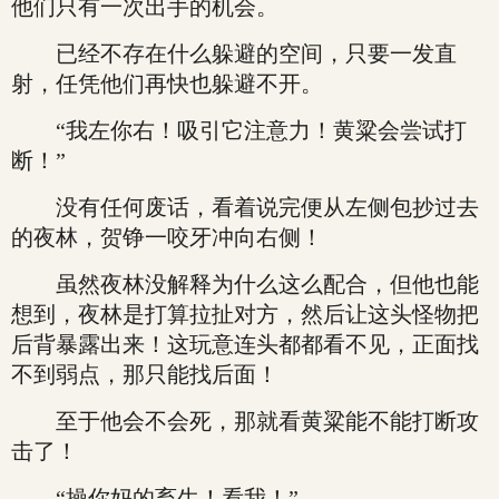
他们只有一次出手的机会。
已经不存在什么躲避的空间，只要一发直
射，任凭他们再快也躲避不开。
“我左你右！吸引它注意力！黄粱会尝试打
断！”
没有任何废话，看着说完便从左侧包抄过去
的夜林，贺铮一咬牙冲向右侧！
虽然夜林没解释为什么这么配合，但他也能
想到，夜林是打算拉扯对方，然后让这头怪物把
后背暴露出来！这玩意连头都都看不见，正面找
不到弱点，那只能找后面！
至于他会不会死，那就看黄粱能不能打断攻
击了！
“操你妈的畜生！看我！”