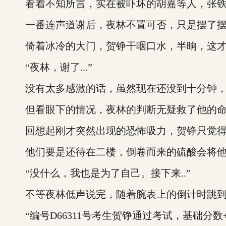
看着不知所言，实在被吓坏的胡嘉等人，张铁
一番连声道谢后，夜林不置可否，只是摆了摆
倚着冰冷的大门，贺铮干咽口水，半晌，这才
“夜林，谢了...”
没有太多感激的话，虽然现在还没到十分钟，
但看眼下的情况，夜林的判断无疑救了他的
回想起刚才突然出现的恐怖吸力，贺铮只觉得
他们要是还待在二楼，倒卷而来的硫酸会将他
“没什么，我也是为了自己。接下来..”
不等夜林低声说完，随着腕表上的倒计时跳到
“编号D66311号考生贺铮通过考试，基础分数+2