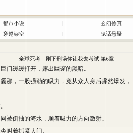
都市小说
玄幻修真
穿越架空
鬼话悬疑
全球死考：刚下刑场你让我去考试 第6章
巨门缓缓打开，露出幽邃的黑暗。
霎那，一股强劲的吸力，竟从众人身后骤然爆发，
骇。
同被倒抽的海水，顺着吸力的方向激射。
尖叫着抓紧大门。