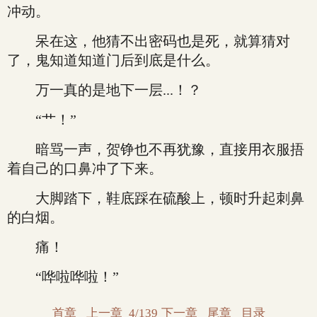
冲动。
呆在这，他猜不出密码也是死，就算猜对
了，鬼知道知道门后到底是什么。
万一真的是地下一层...！？
“艹！”
暗骂一声，贺铮也不再犹豫，直接用衣服捂
着自己的口鼻冲了下来。
大脚踏下，鞋底踩在硫酸上，顿时升起刺鼻
的白烟。
痛！
“哗啦哗啦！”
首章
上一章
4/139
下一章
尾章
目录