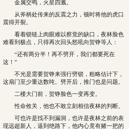
金属交鸣，火星四溅。
从斧柄处传来的反震之力，顿时将他的虎口
震得开裂。
看着锁链上肉眼难以察觉的缺口，夜林脸色
难看到极点，只得再次回头怒吼向贺铮等人：
“还有两分半！再不劈开，我们都要死在
这！”
不光是需要贺铮来强行劈锁，粗略估计下，
这扇门至少重达数吨。劈开后，推门也是问题。
二楼大门前，贺铮脸色一变再变。
性命攸关，他也不敢立刻相信夜林的判断。
可也许是找不到漏洞，也许是夜林之前的表
现远超新人，逼到绝路下，他内心竟有赌一把的