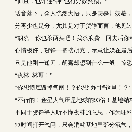
“而且，也许连“神”也有分数奖励。”
话音落下，众人恍然大悟，只是羡慕归羡慕，
分再少也是分，尤其是对于贺铮而言，他见过
“胡嘉！你也杀两头吧！我杀浪费，回去后你帮
心情极好，贺铮一把搂胡嘉，示意让躲在最后
只是他刚一递刀，胡嘉却想到什么一般，惊恐
“夜林..林哥！”
“你想彻底毁掉气闸！？你想“炸”掉这里！？”
“不行的！金星大气压是地球的93倍！基地结
不同于贺铮等人听不懂夜林的意思，作为理科
短时间打开气闸，只会消耗基地里部分氧气，