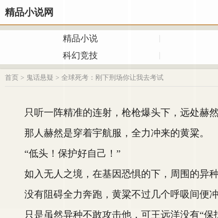
精品小说网
精品小说
科幻竞技
首页
>
鬼话悬疑
>
全球死考：刚下刑场你让我去考试
只听一阵精准的连射，枪枪爆头下，远处赫然
那人赫然是穿着宇航服，全力冲来的黄粱。
“低头！保护好自己！”
如入无人之境，在基因恐惧的下，周围的异种
没有阻碍全力奔跑，黄粱不过几个呼吸间便冲
只是虽然异种不敢攻击他，可王远洋没有“保护