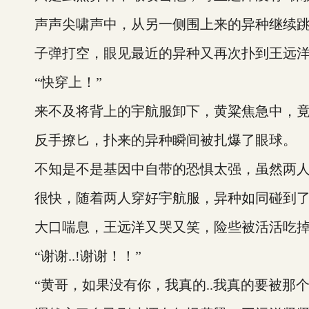
声声尖啸声中，从另一侧围上来的异种继续跳
子弹打空，眼见最近的异种又再次扑到王远洋
“快穿上！”
来不及将背上的宇航服卸下，黄粱焦急中，竟
反手撩匕，扑来的异种瞬间被扎爆了眼球。
不知是不是基因中自带的恐惧太强，虽然两人
很快，随着两人穿好宇航服，异种如同碰到了
大口喘息，王远洋又哭又笑，险些被活活吃掉
“谢谢..!谢谢！！”
“黄哥，如果没有你，我真的..我真的要被那个