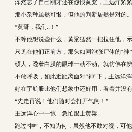
浑然忘了自己刚才还在怨恨黄粱，王远洋紧紧
那小杂种虽然可恨，但他的判断居然是对的
“黄哥，我们..！”
不等他想说些什么，黄粱猛然一把拉住他，示
只见在他们正前方，那头如同泡涨尸体的“神”
硕大，透着白膜的眼球一动不动。就仿佛在辨
不敢呼吸，如此近距离面对“神”下，王远洋浑
好在宇航服比他们想象中还好用，看着并没有攻
“先走再说！他们随时会打开气闸！”
王远洋心中一惊，急忙跟上黄粱。
跑过“神”，不知为何，虽然他不敢对视，可他