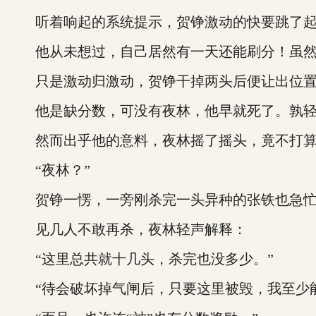
听着响起的系统提示，贺铮激动的快要跳了起
他从未想过，自己居然有一天还能刷分！虽然因
只是激动归激动，贺铮干掉两头后便让出位置
他是缺分数，可没有夜林，他早就死了。孰轻
然而出乎他的意料，夜林摇了摇头，竟不打算
“夜林？”
贺铮一愣，一旁刚杀完一头异种的张铁也急忙
见几人不敢再杀，夜林轻声解释：
“这里总共就十几头，杀完也没多少。”
“待会破坏掉气闸后，只要这里被毁，我至少能