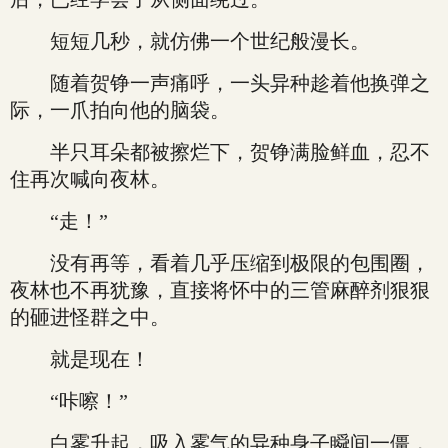
短短几秒，就仿佛一个世纪般漫长。
随着贺铮一声痛呼，一头异种趁着他换弹之
际，一爪拍向他的脑袋。
半只耳朵都被擦烂下，贺铮满脸鲜血，忍不
住再次喊向夜林。
“走！”
没有再等，看着几乎压缩到极限的包围圈，
夜林也不再犹豫，直接将怀中的三管麻醉剂狠狠
的砸进怪群之中。
就是现在！
“咔嚓！”
白雾升起，吸入雾气的异种身子瞬间一僵，