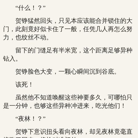
“什么！？”
贺铮猛然回头，只见本应该能合并锁住的大
门，此刻竟好似卡住了一般，任凭几人再怎么努
力，也纹丝不动。
留下的门缝足有半米宽，这个距离足够异种
钻入。
贺铮脸色大变，一颗心瞬间沉到谷底。
该死！
虽然他不知道唤醒这些神要多久，可哪怕只
是一分钟，也够这些异种冲进来，吃光他们！
“夜林！？”
贺铮下意识扭头看向夜林，却见夜林竟毫直