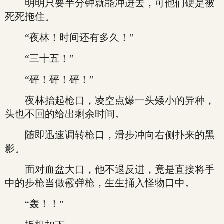
明明只要半分钟就能冲进去，可他们硬是被
死死拖住。
“夜林！时间还有多久！”
“三十五！”
“砰！砰！砰！”
夜林抬起枪口，凌空点爆一头矮小的异种，
头也不回的给出剩余时间。
随即迅速调转枪口，滑步冲向右侧扑来的黑
影。
面对血盆大口，他不退反进，竟是直接将手
中的步枪当做霰弹枪，生生捅入怪物口中。
“轰！！”