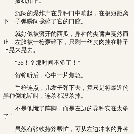
扳机扣下。
沉闷的爆炸声在异种口中响起，在极短距离
下，子弹瞬间搅碎了它的口腔。
就好似被劈开的西瓜，异种的尖啸声戛然而
止，左脸被一枪轰碎下，只剩一丝皮肉挂在脖子
上晃来晃去。
“35！？那时间不多了！”
贺铮听后，心中一片焦急。
手枪连点，几发子弹下去，竟只是将最近的
异种倒地嘶叫，连杀都没杀掉。
不是他慌了阵脚，而是左边的异种实在太多
了！
虽然有张铁持斧帮忙，可从左边冲来的异种