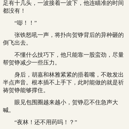
足有十几头，一波接着一波下，他连瞄准的时间
都没有！
“嘭！！”
张铁怒吼一声，将扑向贺铮背后的异种砸的
倒飞出去。
不懂什么技巧下，他只能靠一股蛮劲，尽量
帮贺铮减少一些压力。
身后，胡嘉和林雅紧紧的捂着嘴，不敢发出
半点声音。根本插不上手下，此时能做的就是祈
祷贺铮能够撑住。
眼见包围圈越来越小，贺铮忍不住急声大
喊。
“夜林！还不用药吗！？”