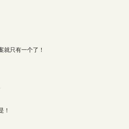
案就只有一个了！
。
是！