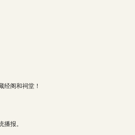
藏经阁和祠堂！
统播报。