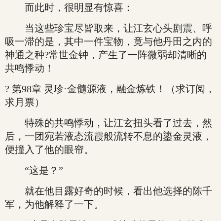
而此时，很明显有惊喜：
当这些珍宝尽皆取来，让江玄心头剧震、呼
吸一滞的是，其中一件宝物，竟与他丹田之内的
神通之种?常世金钟，产生了一阵微弱却清晰的
共鸣悸动！
? 第98章 灵珍·金髓源液，融金炼铁！（求订阅，
求月票）
特殊的共鸣悸动，让江玄扭头看了过去，然
后，一团宛若液态流霞般流转不息的鎏金灵液，
便撞入了他的眼帘。
“这是？”
就在他目露好奇的时候，看出他选择的陈千
军，为他解释了一下。