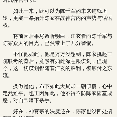
对战神宫有功。
如此一来，既可以为陈千军的未来铺就坦
途，更能一举抬升陈家在战神宫内的声势与话语
权。
将前因后果尽数听明白，江玄看向陈千军与
陈家众人的目光，已然带上了几分警惕。
不怪他如此，他是万万没想到，陈家挑起三
院联考的背后，竟然有如此深意跟谋划，但现
今，这一切谋划都随着江玄的胜利，彻底付之东
流。
换做是他，布下如此大局却一朝倾覆，心中
定然难平。也正因如此，他不得不防陈家恼羞成
怒，对自己暗下杀手。
好在，神霄宗的法度还在，陈家也没四处招