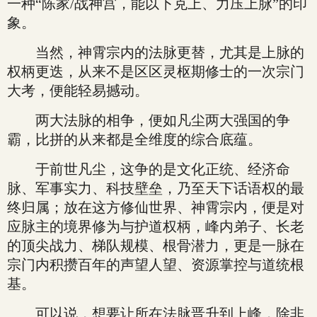
一种“陈家/战神宫，能以下克上、力压上脉”的印
象。
当然，神霄宗内的法脉更替，尤其是上脉的
权柄更迭，从来不是区区灵枢期修士的一次宗门
大考，便能轻易撼动。
两大法脉的相争，便如凡尘两大强国的争
霸，比拼的从来都是全维度的综合底蕴。
于前世凡尘，这争的是文化正统、经济命
脉、军事实力、科技壁垒，乃至天下话语权的最
终归属；放在这方修仙世界、神霄宗内，便是对
应脉主的境界修为与护道权柄，峰内弟子、长老
的顶尖战力、梯队规模、根骨潜力，更是一脉在
宗门内积攒百年的声望人望、资源掌控与道统根
基。
可以说，想要让所在法脉晋升到上峰，除非