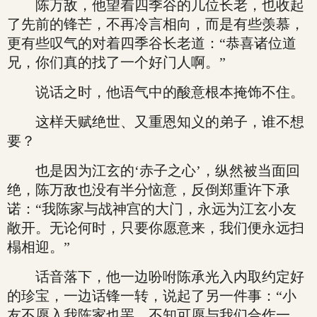
陈万敌，他望着四季谷的几位长老，也收起
了先前的锋芒，不再冷言相向，而是有些羡慕，
更有些叹气的对着四季谷长老道：“恭喜诸位道
兄，你们真的找了一个好门人啊。”
说话之时，他语气中的酸意根本掩饰不住。
这样天赋绝世、又重恩知义的弟子，谁不想
要？
也是因为江玄的‘赤子之心’，纵然被当面回
绝，陈万敌也没有半分恼意，反倒郑重许下承
诺：“我陈家与战神宫的大门，永远为江玄小友
敞开。无论何时，只要你愿意来，我们便永远扫
榻相迎。”
话音落下，他一边吩咐陈承光入内取约定好
的珍宝，一边话锋一转，说起了另一件事：“小
友不愿入我陈家也罢，不知可愿与我们合作一