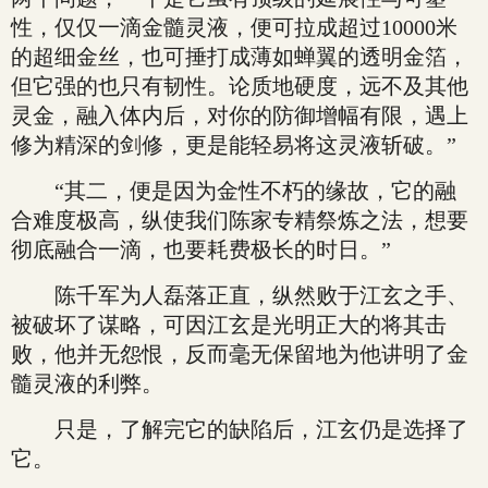
性，仅仅一滴金髓灵液，便可拉成超过10000米
的超细金丝，也可捶打成薄如蝉翼的透明金箔，
但它强的也只有韧性。论质地硬度，远不及其他
灵金，融入体内后，对你的防御增幅有限，遇上
修为精深的剑修，更是能轻易将这灵液斩破。”
“其二，便是因为金性不朽的缘故，它的融
合难度极高，纵使我们陈家专精祭炼之法，想要
彻底融合一滴，也要耗费极长的时日。”
陈千军为人磊落正直，纵然败于江玄之手、
被破坏了谋略，可因江玄是光明正大的将其击
败，他并无怨恨，反而毫无保留地为他讲明了金
髓灵液的利弊。
只是，了解完它的缺陷后，江玄仍是选择了
它。