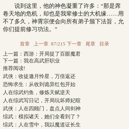
说到这里，他的神色凝重了许多：“那是席
卷天地的危机，却也是我辈修士的大机缘……用
不了多久，神霄宗便会向所有弟子颁下法旨，允
你们提前修习功法。”
首章
上一章
87/215
下一章
尾章
目录
上一篇：
西游：开局捉了百眼魔君
下一篇：
我在高武肝职业
推荐阅读!
武侠：收徒邀月怜星，万倍返还
恐怖求生：从收到诡异红包开始
人在综武钓鱼，修炼天赋逆天
人在综武写日记，开局玩坏师妃暄
武侠：人在四顾门，盘点人间剑神
综武：模拟诸天，她们全看到了？
综武：人在雪中，我以魔道证长生