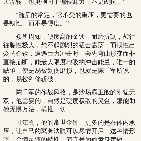
天流转，也更倾向于偏转卸力，不是硬抗。”
“随后的常定，它承受的重压，更需要的也
是韧性，而不是硬度。”
众所周知，硬度高的金铁，耐磨抗刮，却往
往脆性极大，禁不起剧烈的猛击震荡；而韧性出
众的金铁，遭遇巨力冲击时，会先弯曲形变而非
直接崩断，能最大限度地吸纳冲击能量，唯一的
缺陷，便是易被划伤磨损，也就是陈千军所说
的，易被剑修斩破。
陈千军的作战风格，是沙场霸王般的刚猛无
双，他需要的，自然是硬度极致的灵金，那能助
他无惧万法，横推一切。
可江玄，他的常世金钟，更多的是在体内承
压，让自己的冥渊法眼可以尽情开启，这种情形
下，金髓灵液的特性，简直是为他量身定做。