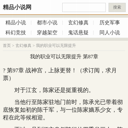
精品小说网
搜索
精品小说
都市小说
玄幻修真
历史军事
科幻竞技
穿越架空
鬼话悬疑
同人小说
首页
>
玄幻修真
>
我的职业可以无限提升
我的职业可以无限提升 第87章
? 第97章 战神宫，上脉更替！（求订阅，求月
票）
对于江玄，陈家还是挺重视的。
当他行至陈家驻地门前时，陈承光已带着彻
底恢复如初的陈千军，与一位陈家嫡系少女，专
程在此等候相迎。