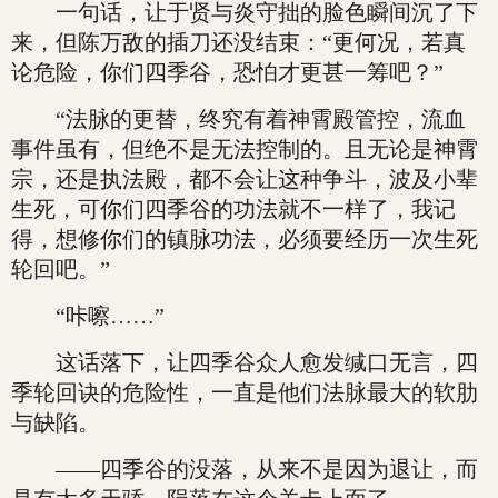
一句话，让于贤与炎守拙的脸色瞬间沉了下
来，但陈万敌的插刀还没结束：“更何况，若真
论危险，你们四季谷，恐怕才更甚一筹吧？”
“法脉的更替，终究有着神霄殿管控，流血
事件虽有，但绝不是无法控制的。且无论是神霄
宗，还是执法殿，都不会让这种争斗，波及小辈
生死，可你们四季谷的功法就不一样了，我记
得，想修你们的镇脉功法，必须要经历一次生死
轮回吧。”
“咔嚓……”
这话落下，让四季谷众人愈发缄口无言，四
季轮回诀的危险性，一直是他们法脉最大的软肋
与缺陷。
——四季谷的没落，从来不是因为退让，而