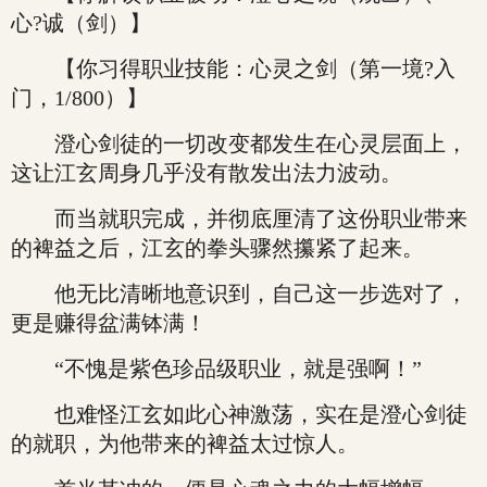
心?诚（剑）】
【你习得职业技能：心灵之剑（第一境?入
门，1/800）】
澄心剑徒的一切改变都发生在心灵层面上，
这让江玄周身几乎没有散发出法力波动。
而当就职完成，并彻底厘清了这份职业带来
的裨益之后，江玄的拳头骤然攥紧了起来。
他无比清晰地意识到，自己这一步选对了，
更是赚得盆满钵满！
“不愧是紫色珍品级职业，就是强啊！”
也难怪江玄如此心神激荡，实在是澄心剑徒
的就职，为他带来的裨益太过惊人。