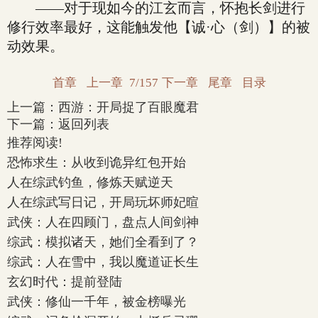
——对于现如今的江玄而言，怀抱长剑进行
修行效率最好，这能触发他【诚·心（剑）】的被
动效果。
首章
上一章
7/157
下一章
尾章
目录
上一篇：
西游：开局捉了百眼魔君
下一篇：
返回列表
推荐阅读!
恐怖求生：从收到诡异红包开始
人在综武钓鱼，修炼天赋逆天
人在综武写日记，开局玩坏师妃暄
武侠：人在四顾门，盘点人间剑神
综武：模拟诸天，她们全看到了？
综武：人在雪中，我以魔道证长生
玄幻时代：提前登陆
武侠：修仙一千年，被金榜曝光