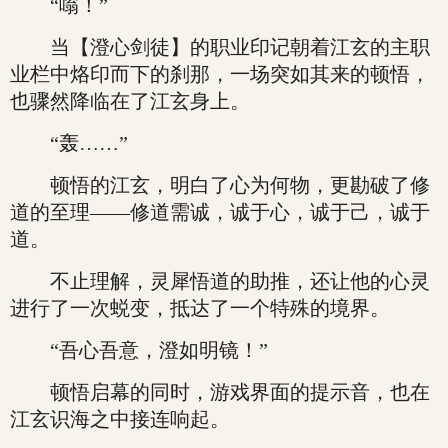
“嗡！”
当【澄心剑徒】的职业印记朝着江玄的主职
业栏中烙印而下的刹那，一场突如其来的顿悟，
也骤然降临在了江玄身上。
“轰……”
顿悟的江玄，明白了心为何物，更勘破了修
道的至理——修道需诚，诚于心，诚于己，诚于
道。
不止理解，灵犀悟道的助推，还让他的心灵
进行了一次蜕变，抵达了一个特殊的境界。
“吾心吾意，澄如明镜！”
顿悟启幕的同时，游戏界面的提示音，也在
江玄识海之中接连响起。