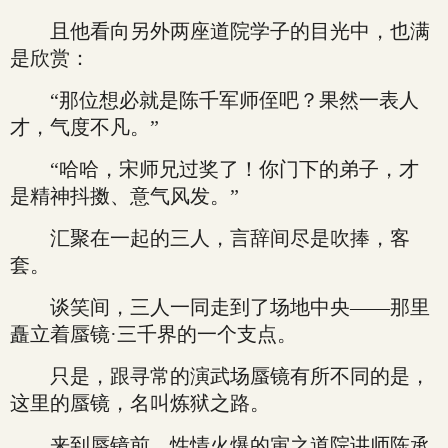
且他看向另外两座道院学子的目光中，也满
是欣赏：
“那位想必就是陈千军师侄吧？果然一表人
才，气度不凡。”
“哈哈，宋师兄过奖了！你门下的弟子，才
是精神抖擞、意气风发。”
汇聚在一起的三人，言辞间尽是吹捧，客
套。
谈笑间，三人一同走到了场地中央——那里
矗立着蜃镜·三千界的一个支点。
只是，跟寻常的演武场蜃镜有所不同的是，
这里的蜃镜，名叫炼狱之路。
来到蜃镜前，性情火爆的寅之道院讲师陈承