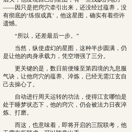
——因只是把窍穴牵引出来，还没经过蕴养，没
有彻底的‘练假成真’，他这星图，确实有着些许
遗憾。
“所以，还差最后一步。”
当然，纵使虚幻的星图，这种半步圆满，仍
是让他的肉身承载力，凭空增强了三分。
更关键的是，数日前便臻至第四境的九息服
气诀，让他窍穴的蕴养、淬炼，已经无需江玄自
己去操心了。
自动进行周天运转的功法，使得江玄哪怕是
处于睡梦状态下，他的窍穴，仍会被法力日夜淬
炼、打磨。
而这，也意味着，即将开启的三院联考，他