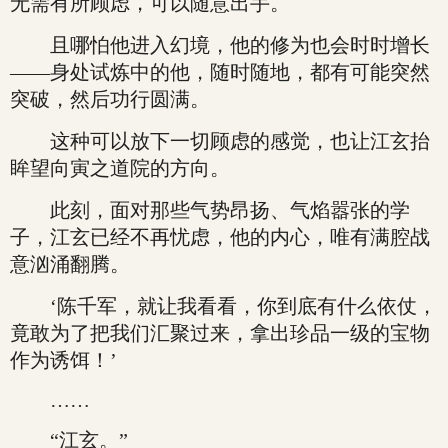
无需有所顾虑，可以随意出手。
且哪怕他进入幻境，他的修为也会时时增长
——身处试炼中的他，随时随地，都有可能突然
突破，然后功行圆满。
这种可以放下一切顾虑的感觉，也让江玄抬
眸望向寅之道院的方向。
此刻，面对那些气势昂扬、气焰嚣张的学
子，江玄已经不再忧虑，他的内心，唯有满腔战
意汹涌翻腾。
‘陈千军，就让我看看，你到底有什么依仗，
竟敢为了把我们汇聚过来，拿出珍品一级的宝物
作为诱饵！’
……
“江玄。”