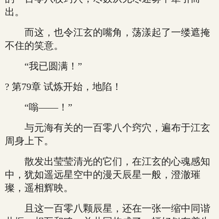
出。
而这，也令江玄的嘴角，荡漾起了一缕遮掩
不住的笑意。
“我已圆满！”
? 第79章 试炼开始，地陷！
“嗡——！”
与元海有关的一百零八个窍穴，遍布于江玄
周身上下。
散发出莹莹清光的它们，在江玄的心魂感知
中，犹如遥远星空中的漫天辰星一般，澄澈璀
璨，遥相辉映。
且这一百零八颗辰星，还在一张一缩中同谐