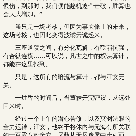
俱伤，到那时，我们便能趁机逐个击破，胜算也
会大大增加。”
虽只是一场考核，但因为事关修士的未来，
这场考核，也因此变得波谲云诡起来。
三座道院之间，有分化瓦解，有联弱抗强，
有合纵连横……可以说，凡世之中的权谋算计，
都能在这里找到。
只是，这所有的暗流与算计，都与江玄无
关。
一炷香的时间后，当董皓开完密议，从远处
回来时。
经过一个上午的潜心苦修，以及冥渊法眼的
全力运转，江玄，他终于将体内与元海有所关联
的一百零八枚窍穴，尽数从无尽迷雾中牵引而