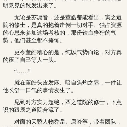
明晃晃的散发出来了。
无论是苏凛音，还是董皓都能看出，寅之道
院的修士，是真的抱着击倒一切对手、独占资源
的心思来参加这场考核的，那份铁血狰狞的气
势，他们甚至都不掩饰。
更令董皓糟心的是，纯以气势而论，对方真
的压了自己等人一头。
“……”
就在董皓头皮发麻、暗自焦灼之际，一件让
他长舒一口气的事情发生了。
见到对方实力超绝，酉之道院的修士，下意
识的跟辰之道院合流了。
对面的天骄人物乔岳、唐吟筝，带着团队，