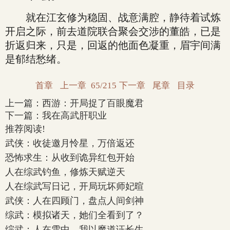
就在江玄修为稳固、战意满腔，静待着试炼
开启之际，前去道院联合聚会交涉的董皓，已是
折返归来，只是，回返的他面色凝重，眉宇间满
是郁结愁绪。
首章
上一章
65/215
下一章
尾章
目录
上一篇：
西游：开局捉了百眼魔君
下一篇：
我在高武肝职业
推荐阅读!
武侠：收徒邀月怜星，万倍返还
恐怖求生：从收到诡异红包开始
人在综武钓鱼，修炼天赋逆天
人在综武写日记，开局玩坏师妃暄
武侠：人在四顾门，盘点人间剑神
综武：模拟诸天，她们全看到了？
综武：人在雪中，我以魔道证长生