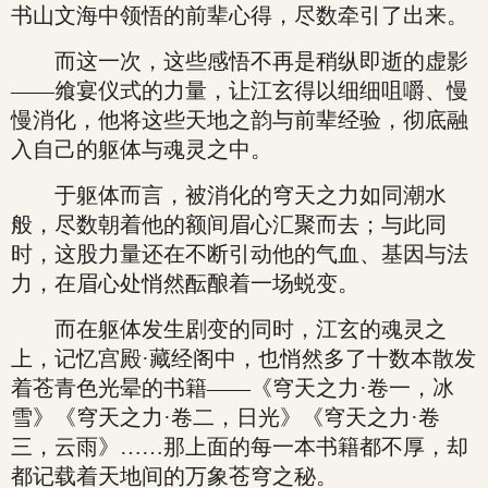
书山文海中领悟的前辈心得，尽数牵引了出来。
而这一次，这些感悟不再是稍纵即逝的虚影
——飨宴仪式的力量，让江玄得以细细咀嚼、慢
慢消化，他将这些天地之韵与前辈经验，彻底融
入自己的躯体与魂灵之中。
于躯体而言，被消化的穹天之力如同潮水
般，尽数朝着他的额间眉心汇聚而去；与此同
时，这股力量还在不断引动他的气血、基因与法
力，在眉心处悄然酝酿着一场蜕变。
而在躯体发生剧变的同时，江玄的魂灵之
上，记忆宫殿·藏经阁中，也悄然多了十数本散发
着苍青色光晕的书籍——《穹天之力·卷一，冰
雪》《穹天之力·卷二，日光》《穹天之力·卷
三，云雨》……那上面的每一本书籍都不厚，却
都记载着天地间的万象苍穹之秘。