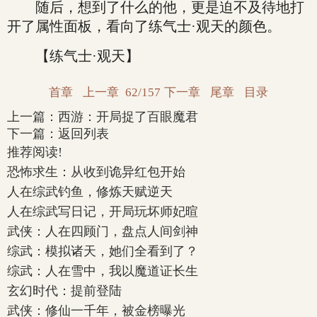
随后，想到了什么的他，更是迫不及待地打
开了属性面板，看向了练气士·观天的颜色。
【练气士·观天】
首章
上一章
62/157
下一章
尾章
目录
上一篇：
西游：开局捉了百眼魔君
下一篇：
返回列表
推荐阅读!
恐怖求生：从收到诡异红包开始
人在综武钓鱼，修炼天赋逆天
人在综武写日记，开局玩坏师妃暄
武侠：人在四顾门，盘点人间剑神
综武：模拟诸天，她们全看到了？
综武：人在雪中，我以魔道证长生
玄幻时代：提前登陆
武侠：修仙一千年，被金榜曝光