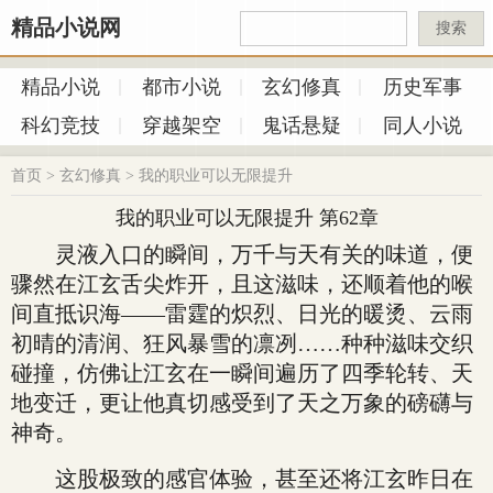
精品小说网
搜索
精品小说
都市小说
玄幻修真
历史军事
科幻竞技
穿越架空
鬼话悬疑
同人小说
首页
>
玄幻修真
>
我的职业可以无限提升
我的职业可以无限提升 第62章
灵液入口的瞬间，万千与天有关的味道，便
骤然在江玄舌尖炸开，且这滋味，还顺着他的喉
间直抵识海——雷霆的炽烈、日光的暖烫、云雨
初晴的清润、狂风暴雪的凛冽……种种滋味交织
碰撞，仿佛让江玄在一瞬间遍历了四季轮转、天
地变迁，更让他真切感受到了天之万象的磅礴与
神奇。
这股极致的感官体验，甚至还将江玄昨日在