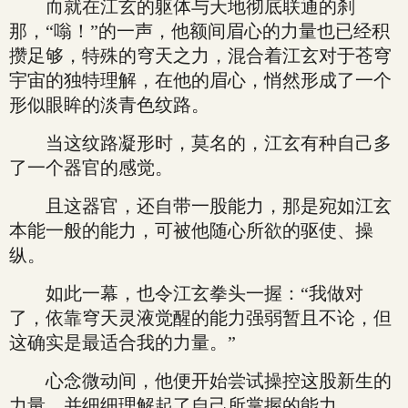
而就在江玄的躯体与天地彻底联通的刹
那，“嗡！”的一声，他额间眉心的力量也已经积
攒足够，特殊的穹天之力，混合着江玄对于苍穹
宇宙的独特理解，在他的眉心，悄然形成了一个
形似眼眸的淡青色纹路。
当这纹路凝形时，莫名的，江玄有种自己多
了一个器官的感觉。
且这器官，还自带一股能力，那是宛如江玄
本能一般的能力，可被他随心所欲的驱使、操
纵。
如此一幕，也令江玄拳头一握：“我做对
了，依靠穹天灵液觉醒的能力强弱暂且不论，但
这确实是最适合我的力量。”
心念微动间，他便开始尝试操控这股新生的
力量，并细细理解起了自己所掌握的能力。