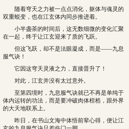
随着穹天之力被一点点消化，躯体与魂灵的
双重蜕变，也在江玄体内同步推进着。
小半盏茶的时间后，这无数细微的变化汇聚
在一起，终于让江玄迎来了质的飞跃。
但这飞跃，却不是法眼凝成，而是——九息
服气诀！
它因这穹天灵液之力，直接晋升了！
对此，江玄并没有太过意外。
至第四境时，九息服气诀就已不再是单纯于
体内运转的功法，而是要冲破肉体桎梏，跟外界
的大天地联系上。
昨日，在书山文海中体悟前辈心得，便让江
玄的九息服气诀只差临门一脚。