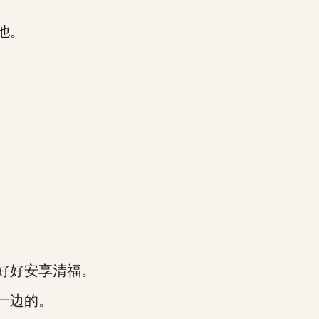
他。
好好安享清福。
一边的。