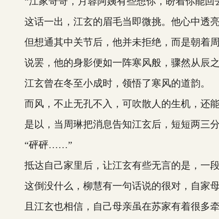
“江家哥哥，月蓉阿姨有些想你，盼着你能回去
这话一出，江玄的眉毛当即微挑。他心中透亮
但想通其中关节后，他并未拒绝，而是朝着周琳
说罢，他的身影便如一阵寒风般，骤然从辰之
江玄曾在冬至小成时，领悟了寒风的道韵。
而风，不止无孔不入，可吹散人的生机，还能
是以，当周琳把消息告知江玄后，短短两三分
“砰砰……”
抵达自己家里后，让江玄有些无言的是，一段
这倒没什么，柳慧有一句话说的很对，自家母亲
且江玄也相信，自己母亲虽在苏家有着很多牵