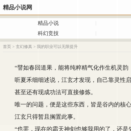
精品小说网
精品小说
科幻竞技
首页
>
玄幻修真
>
我的职业可以无限提升
“譬如春回道果，能将纯粹精气化作生机灵韵，
听夏禾细细述说，江玄才发现，自己靠灵性启
甚至还有现成功法可直接修炼。
唯一的问题，便是这些东西，皆是谷内的核心要
江玄只得暂且搁置此事。
“也罢，现在的霜天神剑也够我用的了，还是先