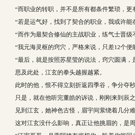
“而职业的转职，并不是所有都条件繁琐，更有
“若是运气好，找到了契合的职业，我或许能在
“而作为最契合修仙的主战职业，练气士晋级不
“我元海灵枢的窍穴，严格来说，只差12个便
“最后，就是按照苏星莹的说法，窍穴圆满，是
思及此处，江玄的拳头越握越紧。
此时的他，恨不得立刻折返四季谷，争分夺秒
只是，就在他听完董皓的诉说，刚刚来到辰之道
见到江玄，她神色古怪，眉宇间萦绕着几分难
这对江玄没什么影响，真正让他挑眉的，是周