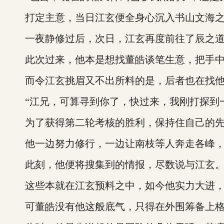
打定主意，当日江玄便全身心沉入书山文海之
一夜静修过后，次日，江玄再度前往了辰之道
此次过来，他本是想找董皓谈笔生意，把手中的
而令江玄挑眉又不出所料的是，后者也在找
“江兄，可算寻到你了，快过来，我刚打探到一
为了获得第二轮考核的胜利，保持住自己的先
他一边努力修行，一边让南枝等人奔走各峰，
此刻，他便将搜集到的情报，尽数说与江玄
这些本就在江玄预料之中，如今他实力大进，
可董皓没有他这般底气，只得在外围筹备上格