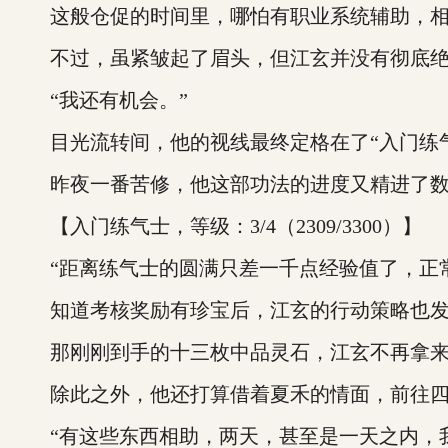
这般仓促的时间里，哪怕有职业系统辅助，相较
不过，虽紧皱起了眉头，但江玄并没有彻底绝
“我还有机会。”
目光流转间，他的视线最终定格在了“入门练气
昨夜一番苦修，他这部功法的进度又精进了数
【入门练气士，等级：3/4（2309/3300）】
“距离练气士的圆满只差一千点经验值了，正常
知道考核奖励有珍宝后，江玄的行动策略也发
那刚刚到手的十三枚中品灵石，江玄不再拿来购
除此之外，他还打算借着夏禾的情面，前往四季
“有这些东西相助，两天，甚至是一天之内，我