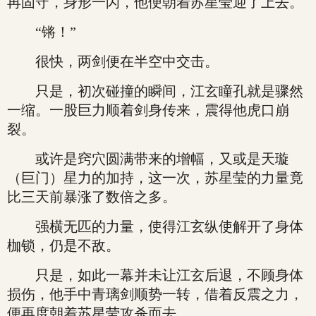
再固守，身形一闪，他便朝着苏星莹迎了上去。
“锵！”
很快，两剑便在半空中交击。
只是，初次碰撞的瞬间，江玄瞳孔就是骤然
一缩。一股巨力顺着剑身传来，震得他虎口崩
裂。
或许是窍穴圆满带来的增幅，又或是天璇
（巨门）星力的加持，这一次，苏星莹的力量竟
比三天前暴涨了数倍之多。
强横无匹的力量，使得江玄纵使解开了身体
枷锁，仍是不敌。
只是，如此一幕并未让江玄后退，不顾身体
损伤，他手中青璃剑顺势一转，借着反震之力，
便再度朝着苏星莹攻杀而去。