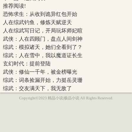
推荐阅读!
恐怖求生：从收到诡异红包开始
人在综武钓鱼，修炼天赋逆天
人在综武写日记，开局玩坏师妃暄
武侠：人在四顾门，盘点人间剑神
综武：模拟诸天，她们全看到了？
综武：人在雪中，我以魔道证长生
玄幻时代：提前登陆
武侠：修仙一千年，被金榜曝光
综武：词条捡漏开始，力挺岳灵珊
综武：交友满天下，我无敌了
Copyright©2023 精品小说|极品小说 All Rights Reserved.