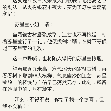
这就是江玄三天来最大的收获，他把夏之谷
的剑法，从火树银花不夜天，变为了琼枝雪蕊满
寒庭！
“苏星莹小姐，请！”
当霜银古树凝聚成型，江玄也不再拖延，朝
着苏星莹行了一礼，他便拔剑出鞘，在树下等候
起了苏星莹的进攻。
这一声呼喊，也将陷入错愕的苏星莹惊醒。
望着那近九米高、寒气滔天的霜银古树，再
看看树下那副非人模样、气息幽冷的江玄，苏星
莹脸上的轻慢与自信早已荡然无存，此刻，残留
在她眼中的，只有凝重。
“江玄，不得不说，你给了我一个惊喜，但
我不会输！”