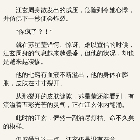
江玄周身散发出的威压，危险到令她心悸，
并仿佛下一秒便会炸裂。
“你疯了？！”
就在苏星莹错愕、惊讶、难以置信的时候，
江玄周身的气息越来越强盛，但他的状况，却也
是越来越凄惨。
他的七窍有血液不断溢出，他的身体在膨
胀，皮肤在寸寸裂开。
从那裂开的皮肤缝隙，苏星莹还能看到，有
流溢着五彩光芒的灵气，正在江玄体内翻涌。
此时的江玄，俨然一副油尽灯枯、命不久矣
的模样。
但感受到这一点，江玄仍是没有在意。