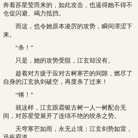
奔着苏星莹而来的，如此攻击，也逼得她不得不
仓促闪避、竭力抵挡。
而这，也令她原本凌厉的攻势，瞬间滞涩下
来。
“杀！”
只是，她的攻势受阻，江玄却没有。
趁着对方疲于应对古树寒芒的间隙，燃尽了
自身的江玄执剑破空，再度杀了过来！
“锵！”
就这样，江玄跟霜银古树一人一树配合无
间，对苏星莹展开了连绵不绝的绞杀之势。
天穹寒芒如雨，永无止境；江玄剑势如雷，
迅疾霸道。