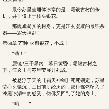
最令苏星莹通体冰寒的是，霜银古树的杀
机，并非仅止于枝头银花。
那巍峨凝实的树身，更是江玄凝聚的最强杀
器——霜天神剑！
第68章 芒种·火树银花，小成！
“锵！”
蜃镜?三千界内，暮日黄昏，霜银古树之
下，江玄正与苏星莹展开死战。
被悬浮于天的【霜天神剑】死死锁定，苏星
莹心头骤沉，三日前所经历的，那种骤然坠入了
漆黑冰湖中的感受，仿佛又回到了她的身上。
“嗡——”