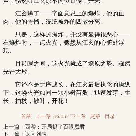
声，骤然在江玄原本的位置传了开来。
江玄爆了——字面意思上的爆炸，他的血
肉，他的骨骼，统统被炸的四散分离。
只是，这样的爆炸，并没有显得很恶心——
在爆炸时，一点火光，骤然从江玄的心脏处浮
现。
且转瞬之间，这火光就成了燎原之势、骤然
光芒大放。
它还不是无序成长，在江玄最后执念的操纵
下，这缕火光如同一颗小树苗般，迅速发芽，生
长，抽枝，散叶，开花！
首章
上一章
56/157
下一章
尾章
目录
上一篇：
西游：开局捉了百眼魔君
下一篇：
返回列表