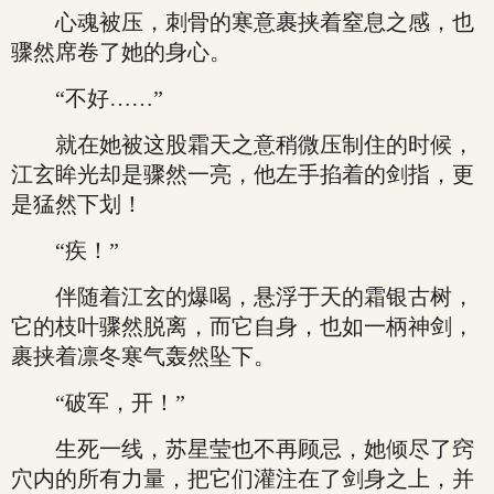
心魂被压，刺骨的寒意裹挟着窒息之感，也
骤然席卷了她的身心。
“不好……”
就在她被这股霜天之意稍微压制住的时候，
江玄眸光却是骤然一亮，他左手掐着的剑指，更
是猛然下划！
“疾！”
伴随着江玄的爆喝，悬浮于天的霜银古树，
它的枝叶骤然脱离，而它自身，也如一柄神剑，
裹挟着凛冬寒气轰然坠下。
“破军，开！”
生死一线，苏星莹也不再顾忌，她倾尽了窍
穴内的所有力量，把它们灌注在了剑身之上，并