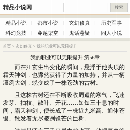
精品小说网
搜索
精品小说
都市小说
玄幻修真
历史军事
科幻竞技
穿越架空
鬼话悬疑
同人小说
首页
>
玄幻修真
>
我的职业可以无限提升
我的职业可以无限提升 第56章
而在江玄生出变化的瞬间，悬浮于他头顶的
霜天神剑，也骤然获得了力量的加持，并从一柄
凛冽大剑，蜕变成了一株苍劲的古树。
且这株古树还在不断吸收周遭的寒气，飞速
发芽、抽枝、散叶、开花……短短三十息的时
间，霜天神剑，便长成了一株近九米高、通体苍
银、散发着无尽凌冽锋芒的巨树。