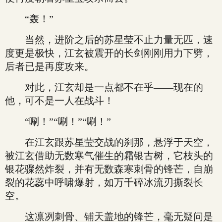
“轰！”
当然，进阶之后的苏星莹不止力量无匹，速
度更是极快，江玄被震开的长剑刚刚用力下劈，
后者已是再度攻来。
对此，江玄却是一点都不在乎——现在的
他，可不是一人在战斗！
“唰！”“唰！”“唰！”
在江玄跟苏星莹交战的刹那，悬浮于天空，
被江玄借助无数寒气催生的霜银古树，它枝头的
银花骤然炸裂，并有无数森寒刺骨的锋芒，自崩
裂的花蕊中呼啸爆射，如万千碎冰流刃撕裂长
空。
这凛冽刺骨、铺天盖地的锋芒，毫无疑问是