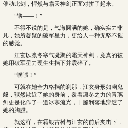
催动此剑，悍然与霜天神剑正面对拼了起来。
“锵——！”
不得不说的是，气海圆满的她，确实实力非
凡，她所凝聚的破军星力，更给人一种无坚不摧
的感觉。
江玄以凛冬寒气凝聚的霜天神剑，竟真的被
她用破军星力硬生生挡下并震碎了。
“噗嗤！”
可就在她全力格挡的刹那，江玄身形如幽鬼
般，骤然欺近了她的身前，覆着凛冬之力的青璃
剑更是化作了一道冰寒流光，干脆利落地穿透了
她的胸膛。
就这样，在霜银古树与江玄的前后夹击下，