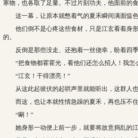
寒物，也各取了足量。不过片刻功夫，他面前的
这一幕，让原本就憋着气的夏禾瞬间满面愠色
他们倒不是心疼这些食材，只是江玄看着身形清
的。
反倒是那些没走、还抱着一丝侥幸，盼着四季
“把食物都霍霍光，看他们还怎么招人！我怎么
“江玄！干得漂亮！”
从这此起彼伏的起哄声里就能听出，这群人也
而这，也让本就性情急躁的夏禾，再也压不住
“唰！”
她身形一动便上前一步，就要将故意捣乱的江