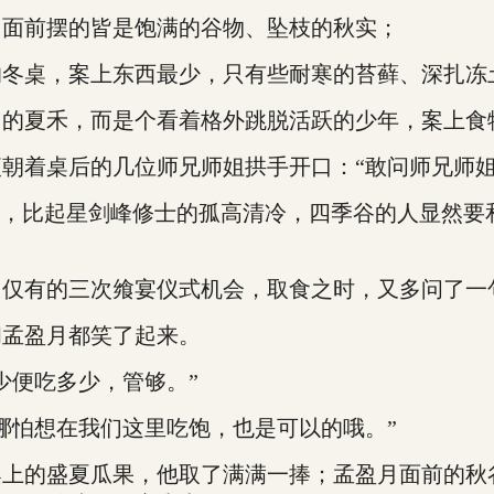
面前摆的皆是饱满的谷物、坠枝的秋实；
桌，案上东西最少，只有些耐寒的苔藓、深扎冻
夏禾，而是个看着格外跳脱活跃的少年，案上食
着桌后的几位师兄师姐拱手开口：“敢问师兄师姐
，比起星剑峰修士的孤高清冷，四季谷的人显然要和
有的三次飨宴仪式机会，取食之时，又多问了一句
孟盈月都笑了起来。
便吃多少，管够。”
怕想在我们这里吃饱，也是可以的哦。”
的盛夏瓜果，他取了满满一捧；孟盈月面前的秋