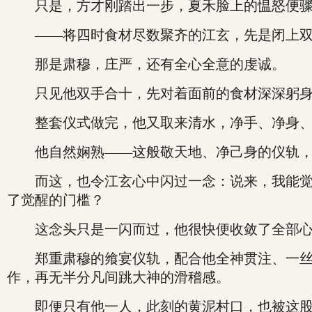
只是，方才刚踏出一步，夏禾脸上的愠怒便骤
——将四时食材尽数聚齐的江玄，先是闭上双眼
那是肃穆，庄严，还有全心全意的虔诚。
只见他双手合十，先对着面前的食材深深躬身
整套仪式做完，他又取来清水，净手、净身、
他自然娴熟——这般敬天地、净己身的仪轨，
而这，也令江玄心中闪过一念：说来，我能觉醒
了觉醒的门槛？
这念头只是一闪而过，他很快便收敛了全部心
郑重肃穆的飨宴仪轨，配合他全神贯注、一丝不
作，再无半分凡间跳大神的滑稽感。
即便只有他一人，此刻的黄泥村口，也被这股认