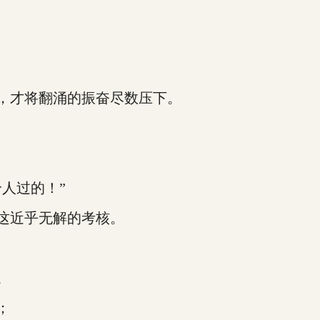
，才将翻涌的振奋尽数压下。
人过的！”
这近乎无解的考核。
。
；