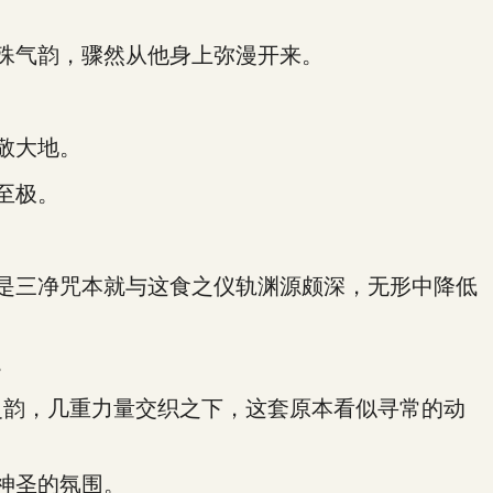
殊气韵，骤然从他身上弥漫开来。
敬大地。
至极。
是三净咒本就与这食之仪轨渊源颇深，无形中降低
。
韵，几重力量交织之下，这套原本看似寻常的动
神圣的氛围。