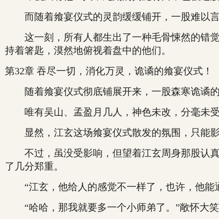
而随着飨宴仪式的灵韵缓缓铺开，一股难以言
这一刻，所有人都生出了一种毛骨悚然的错觉—
持着箸匙，漠然地俯视着盘中的他们。
第32章 吞尽一切，消化万灵，诡谲的飨宴仪式！
随着飨宴仪式彻底铺展开来，一股森寒诡谲的异
唯有吴山、孟盈月几人，神色未改，分毫未受
显然，江玄这场飨宴仪式散发的氛围，只能影响
不过，虽没受影响，但望着江玄周身那股认真肃
了几分郑重。
“江玄，他给人的感觉不一样了，也许，他能通
“哈哈，那我就要多一个小师弟了。”敞怀大笑