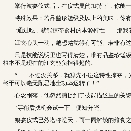
举行飨宴仪式后，在仪式灵韵加持下，你能一口
特殊效果：若品鉴珍馐级及以上的美味，你有
“通过吃，就能掠夺食材的本源特性……那我若
江玄心头一动，越想越觉得有可能。若非有这等
只是技能说明里也写得清楚，唯有品鉴珍馐级及
根本不是现在的江玄能负担得起的。
“……不过没关系，就算先不碰这特性掠夺，光
终于可以毫无顾忌地全功率运转了！”
心念刚落，他忽然捕捉到了技能描述里的关键细节
“等稍后找机会试一下，便知分晓。”
飨宴仪式已然堪称逆天，而一同解锁的飨食之体