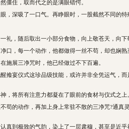
然僵住，取而代之的是满眼错愕。
，深吸了一口气。再睁眼时，一股截然不同的特
一礼，随后取出一小部分食物，向上敬苍天，向下
净口，每一个动作，他都做得一丝不苟，却也娴熟
在施展三净咒时，他已经做过不下百遍。
飨宴仪式这珍品级技能，或许并非全凭运气，而
神，将所有注意力都凝在了眼前的食材与仪式之上
苟的动作，再加上身上常驻不散的三净咒?通真灵
真到极致的气韵，染上了一层肃穆，甚至是近乎