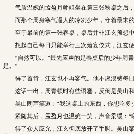
气质温婉的孟盈月师姐坐在第三张秋桌之后，
而那个周身寒气逼人的冷冽少年，守着最末的冬
至于最前的第一张春桌，桌后并非江玄预想中的
想起自己每日只能举行三次飨宴仪式，江玄便朝
“自然可以。”最先应声的是春桌后的少年周青
是。”
得了首肯，江玄也不再客气。他不愿浪费每日仅
这话一出，周青顿时有些语塞，反倒是吴山和
吴山朗声笑道：“我这桌上的东西，你想吃多少
紧随其后，孟盈月也温婉一笑，声音柔缓：“哪
得了众人应允，江玄彻底放开了手脚。吴山案上