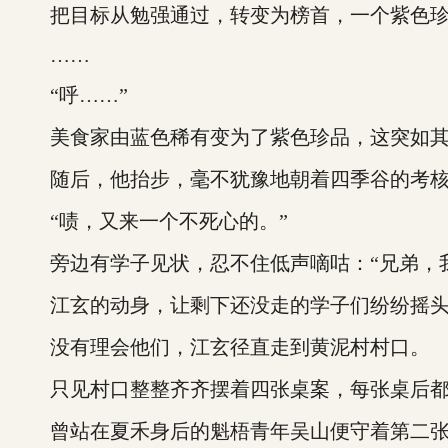
把目标从勉强通过，转变为榜首，一个紫色珍
……
“呼……”
美食家由蓝色稀有变为了紫色珍品，这突如其来
随后，他抬步，毫不犹豫地朝着四季谷的考核
“啧，又来一个不死心的。”
旁边有学子见状，忍不住低声嘀咕：“兄弟，我
江玄的动身，让剩下还没走的学子们纷纷摇头，
没有理会他们，江玄径直走到黄泥村村口。
只见村口整整齐齐摆着四张桌案，每张桌后都
曾站在夏禾身后的魁梧青年吴山便守着第二张