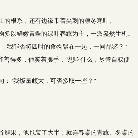
土的根系，还有边缘带着尖刺的凛冬寒叶。
物多以鲜嫩青翠的绿叶春蔬为主，一派盎然生机。
，我能否将四时的食物聚在一起，一同品鉴？”
善得多，他笑着摆手，“想吃什么，尽管自取便
：“我饭量颇大，可否多取一些？”
谷鲜果，他也装了大半；就连春桌的青蔬、冬桌的