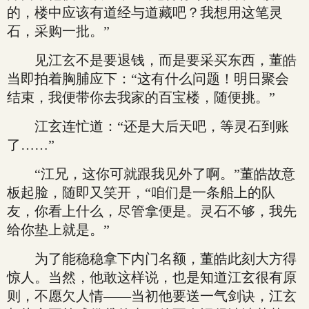
的，楼中应该有道经与道藏吧？我想用这笔灵
石，采购一批。”
见江玄不是要退钱，而是要采买东西，董皓
当即拍着胸脯应下：“这有什么问题！明日聚会
结束，我便带你去我家的百宝楼，随便挑。”
江玄连忙道：“还是大后天吧，等灵石到账
了……”
“江兄，这你可就跟我见外了啊。”董皓故意
板起脸，随即又笑开，“咱们是一条船上的队
友，你看上什么，尽管拿便是。灵石不够，我先
给你垫上就是。”
为了能稳稳拿下内门名额，董皓此刻大方得
惊人。当然，他敢这样说，也是知道江玄很有原
则，不愿欠人情——当初他要送一气剑诀，江玄