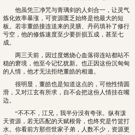
他虽凭三净咒与青璃剑的人剑合一，让灵气
炼化效率暴涨，可资源匮乏始终是他最大的短
板。若非董皓接连送来的灵膳、丹药填补了修行
亏空，他的修炼速度至少要折损五成，甚至七
成。
两三天前，因过度燃烧心血落得连站都站不
稳的窘境，他至今记忆犹新。也正因这份沉甸甸
的人情，他才无法拒绝董皓的相邀。
很明显，董皓也是知道这点的，可他性情圆
滑，又对江玄有所求，自不会把这份人情挂在嘴
边。
“不不不，江兄，我半分没有夸张。纵有泼
天资源，若无匹配的天赋根骨，也终究是竹篮打
水。你看前方那些世家子弟，人数不少，资源更