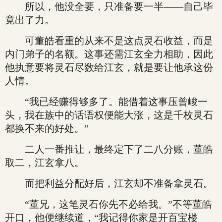
所以，他没全要，只准备要一半——自己毕
竟出了力。
可董皓看重的从来不是这点灵石收益，而是
内门弟子的名额。这事还需江玄全力相助，因此
他执意要将灵石尽数给江玄，就是要让他承这份
人情。
“我已经赚得够多了。能借着这事压曾峻一
头，我在族中的话语权便能大涨，这是千枚灵石
都换不来的好处。”
二人一番推让，最终定下了二八分账，董皓
取二，江玄拿八。
而把利益分配好后，江玄却不准备拿灵石。
“董兄，这笔灵石你先不必给我。”不等董皓
开口，他便继续道，“我记得你家是开百宝楼