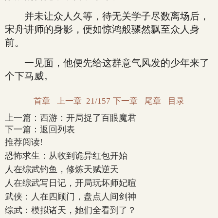
并未让众人久等，待无关学子尽数离场后，
宋舟讲师的身影，便如惊鸿般骤然飘至众人身
前。
一见面，他便先给这群意气风发的少年来了
个下马威。
首章
上一章
21/157
下一章
尾章
目录
上一篇：
西游：开局捉了百眼魔君
下一篇：
返回列表
推荐阅读!
恐怖求生：从收到诡异红包开始
人在综武钓鱼，修炼天赋逆天
人在综武写日记，开局玩坏师妃暄
武侠：人在四顾门，盘点人间剑神
综武：模拟诸天，她们全看到了？