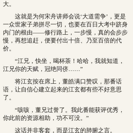
大。
这就是为何宋舟讲师会说‘大道需争’，更是
一众世家子弟拼尽一切，也要在百日大考中跻身
内门的根由——修行路上，一步慢，真的会步步
慢，再想追赶，便要付出十倍、乃至百倍的代
价。
“江兄，快坐，喝杯茶！哈哈，我就知道，
江兄你的天赋，冠绝同侪……”
将江玄按在席上，董皓满口赞叹，那番话
语，让自信心建立起来的江玄都有些不好意思
了。
“咳咳，董兄过誉了。我此番能获评优秀，
你此前的资源相助，功不可没。”
这话并非客套，而是江玄的肺腑之言。