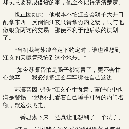
却执意要算成借贷的事，他至今记得清清楚楚。
也正因如此，他根本不怕江玄会狮子大开口
乱拿东西，反倒怕江玄只肯拿份内之物，只与他
做银货两讫的交易，那便不利于他后续的谋划
了。
“当初我与苏凛音定下约定时，谁也没想到
江玄的天赋竟恐怖到这个地步。”
“如今苏凛音怕是肠子都悔青了，更不会甘
心放弃……我必须把江玄牢牢绑在自己这边。”
苏凛音因“错失”江玄心生悔意，董皓心中也
满是警惕，他绝不想看着自己唾手可得的内门名
额，就这么飞走。
一番思索下来，还真让他想到了一个法子。