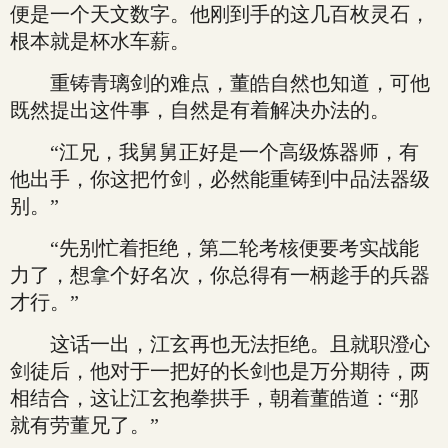
便是一个天文数字。他刚到手的这几百枚灵石，
根本就是杯水车薪。
重铸青璃剑的难点，董皓自然也知道，可他
既然提出这件事，自然是有着解决办法的。
“江兄，我舅舅正好是一个高级炼器师，有
他出手，你这把竹剑，必然能重铸到中品法器级
别。”
“先别忙着拒绝，第二轮考核便要考实战能
力了，想拿个好名次，你总得有一柄趁手的兵器
才行。”
这话一出，江玄再也无法拒绝。且就职澄心
剑徒后，他对于一把好的长剑也是万分期待，两
相结合，这让江玄抱拳拱手，朝着董皓道：“那
就有劳董兄了。”