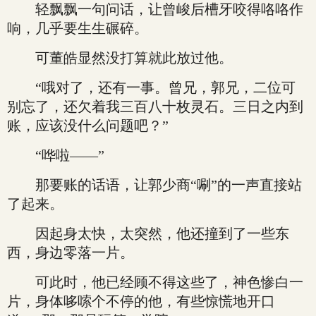
轻飘飘一句问话，让曾峻后槽牙咬得咯咯作
响，几乎要生生碾碎。
可董皓显然没打算就此放过他。
“哦对了，还有一事。曾兄，郭兄，二位可
别忘了，还欠着我三百八十枚灵石。三日之内到
账，应该没什么问题吧？”
“哗啦——”
那要账的话语，让郭少商“唰”的一声直接站
了起来。
因起身太快，太突然，他还撞到了一些东
西，身边零落一片。
可此时，他已经顾不得这些了，神色惨白一
片，身体哆嗦个不停的他，有些惊慌地开口