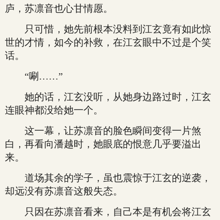
庐，苏凛音也心甘情愿。
只可惜，她先前根本没料到江玄竟有如此惊
世的才情，如今的补救，在江玄眼中不过是个笑
话。
“唰……”
她的话，江玄没听，从她身边路过时，江玄
连眼神都没给她一个。
这一幕，让苏凛音的脸色瞬间变得一片煞
白，再看向潘越时，她眼底的恨意几乎要溢出
来。
道场其余的学子，虽也震惊于江玄的逆袭，
却远没有苏凛音这般失态。
只因在苏凛音看来，自己本是有机会将江玄