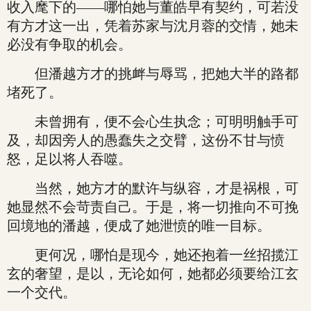
收入麾下的——哪怕她与董皓早有契约，可若没
有方才这一出，凭着苏家与沈月蓉的交情，她未
必没有争取的机会。
但潘越方才的挑衅与辱骂，把她大半的路都
堵死了。
未曾拥有，便不会心生执念；可明明触手可
及，却因旁人的愚蠢失之交臂，这份不甘与愤
怒，足以将人吞噬。
当然，她方才的默许与纵容，才是祸根，可
她显然不会苛责自己。于是，将一切推向不可挽
回境地的潘越，便成了她泄愤的唯一目标。
更何况，哪怕是现今，她还抱着一丝招揽江
玄的奢望，是以，无论如何，她都必须要给江玄
一个交代。