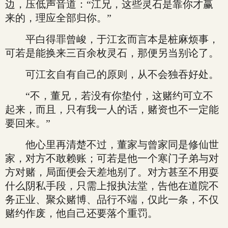
边，压低声音道：“江兄，这些灵石是靠你才赢
来的，理应全部归你。”
平白得罪曾峻，于江玄而言本是桩麻烦事，
可若是能换来三百余枚灵石，那便另当别论了。
可江玄自有自己的原则，从不会独吞好处。
“不，董兄，若没有你垫付，这赌约可立不
起来，而且，只有我一人的话，赌资也不一定能
要回来。”
他心里再清楚不过，董家与曾家同是修仙世
家，对方不敢赖账；可若是他一个寒门子弟与对
方对赌，局面便会天差地别了。对方甚至不用耍
什么阴私手段，只需上报执法堂，告他在道院不
务正业、聚众赌博、品行不端，仅此一条，不仅
赌约作废，他自己还要落个重罚。