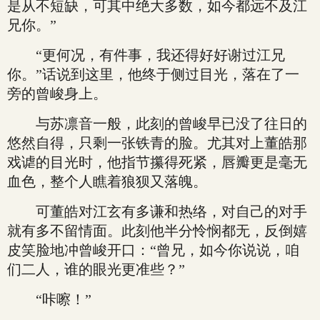
是从不短缺，可其中绝大多数，如今都远不及江
兄你。”
“更何况，有件事，我还得好好谢过江兄
你。”话说到这里，他终于侧过目光，落在了一
旁的曾峻身上。
与苏凛音一般，此刻的曾峻早已没了往日的
悠然自得，只剩一张铁青的脸。尤其对上董皓那
戏谑的目光时，他指节攥得死紧，唇瓣更是毫无
血色，整个人瞧着狼狈又落魄。
可董皓对江玄有多谦和热络，对自己的对手
就有多不留情面。此刻他半分怜悯都无，反倒嬉
皮笑脸地冲曾峻开口：“曾兄，如今你说说，咱
们二人，谁的眼光更准些？”
“咔嚓！”