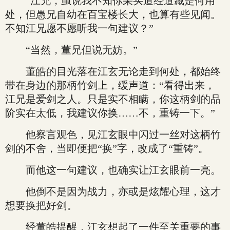
“江兄，虽说我不知你采买道经道藏是何用
处，但愚兄自幼在百宝楼长大，也算有些见闻。
不知江兄愿不愿听我一句建议？”
“当然，董兄但说无妨。”
董皓的目光落在江玄无论走到何处，都始终
带在身边的那柄竹剑上，缓声道：“看得出来，
江兄是爱剑之人。只是实不相瞒，你这柄剑的品
阶实在太低，我建议你换……不，重铸一下。”
他察言观色，见江玄眼中闪过一丝对这柄竹
剑的不舍，当即便把“换”字，改成了“重铸”。
而他这一句建议，也确实让江玄眼前一亮。
他倒不是因为战力，亦或是炫耀心理，这才
想要换把好剑。
经董皓提醒，江玄想起了一件至关重要的事