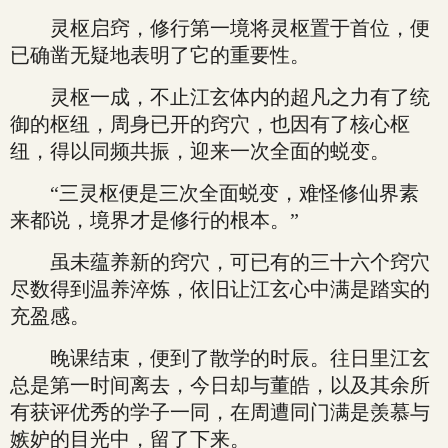
灵枢启窍，修行第一境将灵枢置于首位，便
已确凿无疑地表明了它的重要性。
灵枢一成，不止江玄体内的超凡之力有了统
御的枢纽，周身已开的窍穴，也因有了核心枢
纽，得以同频共振，迎来一次全面的蜕变。
“三灵枢便是三次全面蜕变，难怪修仙界素
来都说，境界才是修行的根本。”
虽未蕴养新的窍穴，可已有的三十六个窍穴
尽数得到温养淬炼，依旧让江玄心中满是踏实的
充盈感。
晚课结束，便到了散学的时辰。往日里江玄
总是第一时间离去，今日却与董皓，以及其余所
有获评优秀的学子一同，在周遭同门满是羡慕与
嫉妒的目光中，留了下来。