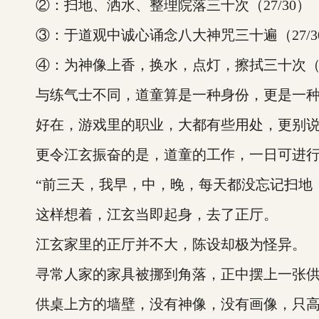
②：扫地、洒水、整理院落三十次（27/30）
③：于道观中诚心诵念八大神咒三十遍（27/3
④：为神像上香，换水，点灯，擦拭三十次（27
与练气士不同，道童算是一种身份，更是一种
好在，游戏里的职业，大都有些用处，更别说
更令江玄振奋的是，道童的工作，一日可进行三
“前三天，我早，中，晚，每天都没忘记扫地，上
这样想着，江玄当即起身，去了正厅。
江玄家里的正厅并不大，陈设却极为怪异。
寻常人家的家具被挪到角落，正中摆上一张供
供桌上方的墙壁，没有神像，没有画像，只高