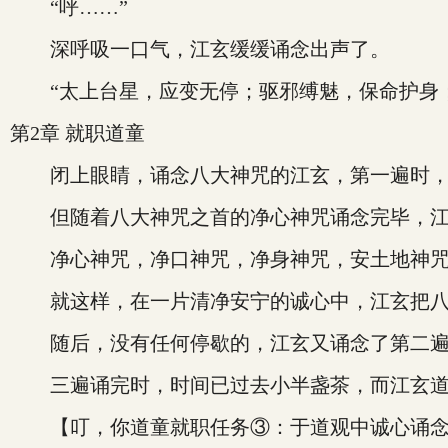
“呼……”
深呼吸一口气，江玄缓缓诵念出声了。
“太上台星，应变无停；驱邪缚魅，保命护身；
第2章 就职道童
闭上眼睛，诵念八大神咒的江玄，第一遍时，
但随着八大神咒之首的净心神咒诵念完毕，江玄
净心神咒，净口神咒，净身神咒，安土地神咒
就这样，在一片清净安宁的诚心中，江玄把八
随后，没有任何停歇的，江玄又诵念了第二遍
三遍诵完时，时间已过去小半盏茶，而江玄道
【叮，你道童就职任务③：于道观中诚心诵念八大