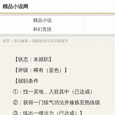
精品小说网
精品小说
科幻竞技
首页
>
玄幻修真
>
我的职业可以无限提升
【状态：未就职】
【评级：稀有（蓝色）】
【就职条件
①：找一灵地，入驻其中（已达成）
②：获得一门练气功法并修炼至熟练级
③：练出一缕法力（已达成）】