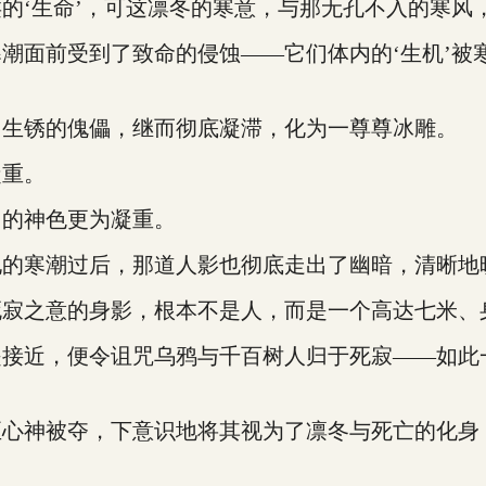
‘生命’，可这凛冬的寒意，与那无孔不入的寒风
面前受到了致命的侵蚀——它们体内的‘生机’被
生锈的傀儡，继而彻底凝滞，化为一尊尊冰雕。
重。
的神色更为凝重。
寒潮过后，那道人影也彻底走出了幽暗，清晰地
之意的身影，根本不是人，而是一个高达七米、
近，便令诅咒乌鸦与千百树人归于死寂——如此
神被夺，下意识地将其视为了凛冬与死亡的化身