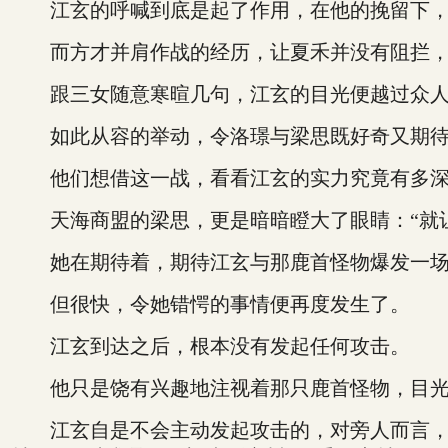
江玄的呼喊到底是起了作用，在他的挽留下，
而方才并肩作战的经历，让夏禾并没有阻拦，
跟三女随意寒暄几句，江玄的目光便越过众人
如此从容的举动，令洛璟与梁思既好奇又期待
他们想借这一战，看看江玄的实力究竟有多
天海商盟的梁思，更是暗暗瞪大了眼睛：“就让
她在期待着，期待江玄与那鹿首怪物爆发一场
但很快，令她错愕的事情便再度发生了。
江玄到达之后，根本没有发起任何攻击。
他只是饶有兴趣地注视着那只鹿首怪物，目光上
江玄自是不会主动发起攻击的，对旁人而言，这