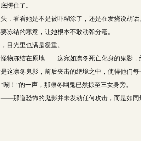
底愣住了。
头，看看她是不是被吓糊涂了，还是在发烧说胡话
要冻结的寒意，让她根本不敢动弹分毫。
，目光里也满是凝重。
物冻结在原地——这宛如凛冬死亡化身的鬼影，
这凛冬鬼影，前后夹击的绝境之中，使得他们每
唰！”的一声，那凛冬幽鬼已然掠至三女身旁。
—那道恐怖的鬼影并未发动任何攻击，而是如同