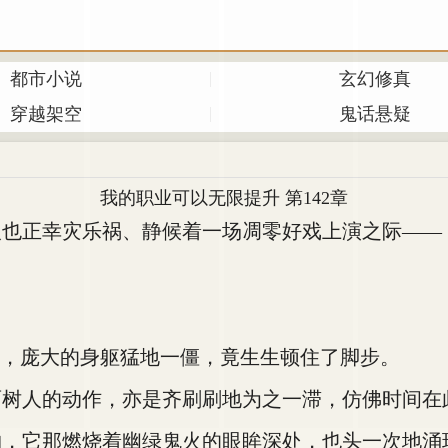
都市小说
玄幻修真
穿越架空
鬼话悬疑
我的职业可以无限提升 第142章
也正幸灾乐祸、静候着一场凋零好戏上演之际——
，庞大的身躯猛地一僵，竟生生顿住了脚步。
人的动作，亦是齐刷刷地为之一滞，仿佛时间在
它那燃烧着幽绿鬼火的眼眸深处，也头一次地涌现