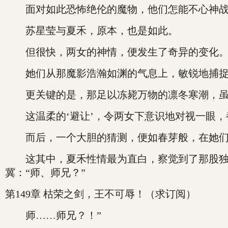
面对如此恐怖绝伦的魔物，他们怎能不心神战
苏星莹与夏禾，原本，也是如此。
但很快，两女的神情，便发生了奇异的变化
她们从那魔影浩瀚如渊的气息上，敏锐地捕捉
更关键的是，那足以冻毙万物的凛冬寒潮，虽在
这温柔的‘避让’，令两女下意识地对视一眼，
而后，一个大胆的猜测，便如春芽般，在她们
这其中，夏禾性情最为直白，察觉到了那股独属
冀：“师、师兄？”
第149章 枯荣之剑，王不可辱！（求订阅）
师……师兄？！”