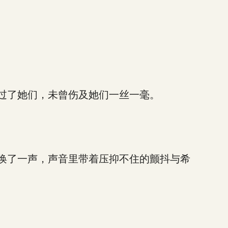
过了她们，未曾伤及她们一丝一毫。
唤了一声，声音里带着压抑不住的颤抖与希