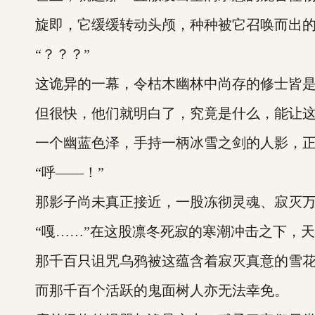
旋即，它缓缓转动头颅，种种被它召唤而出的怪
“？？？”
这诡异的一幕，令枯木幽林中尚存的修士皆是
但很快，他们就明白了，究竟是什么，能让这
一个幽蓝色泽，手持一柄冰雪之剑的人影，正
“呼——！”
那影子尚未真正接近，一股冻彻灵魂、寂灭万物
“嘎……”在这股凛冬死寂的寒潮冲击之下，天
那千百只诅咒乌鸦被这蕴含着寂灭真意的雪花与
而那千百个活跃的鬼面树人亦无法幸免。