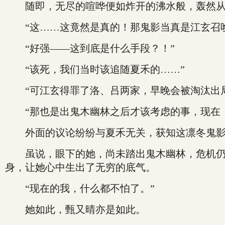
随即，无尽的喧哗便如炸开的沸水般，轰然从
“这……这竟然是真的！那鬼影当真是江玄召唤
“好强——这到底是什么手段？！”
“该死，我们当时该追随夏禾的……”
“可江玄得罪了洛、吕两家，早晚会被淘汰出局
“那也是出鬼木幽林之后才该考虑的事，现在，
外面的议论纷纷与夏禾无关，获知这凛冬鬼影是
虽说，眼下的她，尚未踏出鬼木幽林，危机仍如
身，让她心中生出了无穷的底气。
“现在的我，什么都不怕了。”
她如此，甄又晴亦是如此。