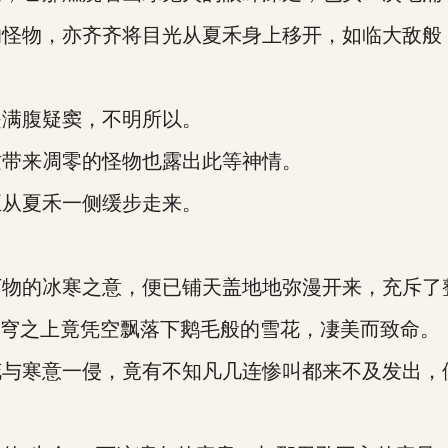
物，亦齐齐将目光从夏禾身上移开，如临大敌般
满腹疑窦，不明所以。
带来凋零的怪物也露出此等神情。
从夏禾一侧缓步走来。
的冰寒之意，便已铺天盖地地弥漫开来，充斥了
穹之上竟凭空飘落下鹅毛般的雪花，凄美而致命。
寒意一侵，竟有不知凡几连惨叫都来不及发出，