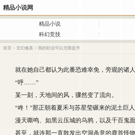
精品小说网
精品小说
科幻竞技
首页
>
玄幻修真
>
我的职业可以无限提升
就在她自己都认为此番恐难幸免，旁观的诸人
“呼……”
某一刻，天地间的风，骤然变了流向。
“咚！”那正朝着夏禾与苏星莹碾来的泥土巨人
漫天嘶鸣、如黑云压城的乌鸦，以及千百鬼面树
甚至，就连那一直散发出空洞杀意的鹿首怪物，