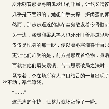
夏禾朝着那凛冬幽鬼发出的呼喊，让甄又晴彻
几乎是下意识的，她想伸手去探一探闺蜜的额
然而，那步步逼近的凛冬幽鬼散发着令骨髓都
另一边，洛璟和梁思等人也死死盯着那道鬼影
仅仅是现身的那一瞬，便以凛冬寒潮将千百只怪
更让他们难受的是，前方是那鹿首怪物，身后是
而就在他们眉头紧锁、苦苦思索破局之法时，“
紧接着，令在场所有人瞠目结舌的一幕出现了—
丝不动，寒气缭绕。
“……”
这无声的守护，让整片战场寂静了一瞬。