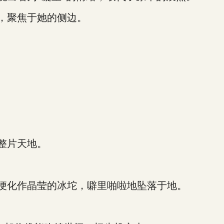
，聚焦于她的侧边。
整片天地。
便化作晶莹的冰坨，噼里啪啦地坠落于地。