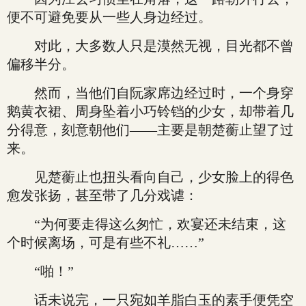
便不可避免要从一些人身边经过。
对此，大多数人只是漠然无视，目光都不曾
偏移半分。
然而，当他们自阮家席边经过时，一个身穿
鹅黄衣裙、周身坠着小巧铃铛的少女，却带着几
分得意，刻意朝他们——主要是朝楚蘅止望了过
来。
见楚蘅止也扭头看向自己，少女脸上的得色
愈发张扬，甚至带了几分戏谑：
“为何要走得这么匆忙，欢宴还未结束，这
个时候离场，可是有些不礼……”
“啪！”
话未说完，一只宛如羊脂白玉的素手便凭空