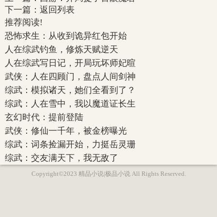
下一篇：
返回列表
推荐阅读!
恐怖求生：从收到诡异红包开始
人在综武钓鱼，修炼天赋逆天
人在综武写日记，开局玩坏师妃暄
武侠：人在四顾门，盘点人间剑神
综武：模拟诸天，她们全看到了？
综武：人在雪中，我以魔道证长生
玄幻时代：提前登陆
武侠：修仙一千年，被金榜曝光
综武：词条捡漏开始，力挺岳灵珊
综武：交友满天下，我无敌了
Copyright©2023 精品小说|极品小说 All Rights Reserved.