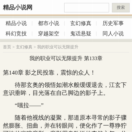
精品小说网
搜索
精品小说
都市小说
玄幻修真
历史军事
科幻竞技
穿越架空
鬼话悬疑
同人小说
首页
>
玄幻修真
>
我的职业可以无限提升
我的职业可以无限提升 第133章
第140章 影之民投靠，震惊的众人！
待那玄奥的领悟如潮水般缓缓退去，江玄下
意识垂眸，目光落在自己脚边的影子上。
“嗤拉——”
随着他视线的凝聚，那道原本寻常的影子骤
然膨胀、扭曲，并在转眼间，便化作了一尊狰狞