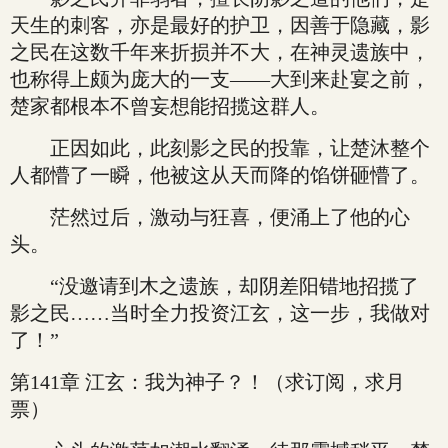
天生的刺客，亦是最好的护卫，因善于隐藏，影
之民在这数千年来折损并不大，在神灵遗族中，
也称得上颇为庞大的一支——大到来赴宴之前，
楚家都根本不曾妄想能招揽这群人。
正因如此，此刻影之民的投靠，让楚沐整个
人都懵了一瞬，他被这从天而降的馅饼砸懵了。
茫然过后，激动与狂喜，便涌上了他的心
头。
“没邀请到木之遗族，却阴差阳错地招揽了
影之民……当时全力投资江玄，这一步，我做对
了！”
第141章 江玄：我为神子？！（求订阅，求月
票）