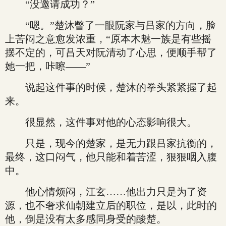
“没邀请成功？”
“嗯。”楚沐瞥了一眼阮家与吕家的方向，脸
上苦闷之意愈发浓重，“原本木魅一族是有些摇
摆不定的，可吕天对阮清动了心思，便顺手帮了
她一把，咔嚓——”
说起这件事的时候，楚沐的拳头紧紧握了起
来。
很显然，这件事对他的心态影响很大。
只是，现今的楚家，是无力跟吕家抗衡的，
最终，这口闷气，他只能和着苦涩，狠狠咽入腹
中。
他心情烦闷，江玄……他出力只是为了资
源，也不奢求仙朝建立后的职位，是以，此时的
他，倒是没有太多感同身受的酸楚。