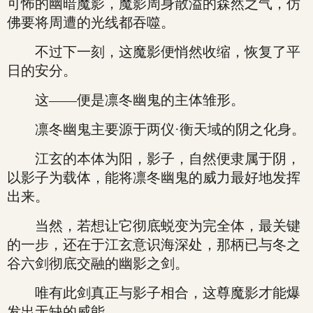
可怖的幽暗魔影，魔影周身散溢的森然之气，仿
佛要将周遭的光线都吞噬。
不过下一刻，这魔影便悄然收缩，恢复了平
日的安分。
这——便是凛冬幽鬼的主体雏形。
凛冬幽鬼主要源于两仪·衡天域的阴之化身。
江玄的本体为阳，影子，自然便隶属于阴，
以影子为载体，能将凛冬幽鬼的威力最好地发挥
出来。
当然，若想让它彻底蜕变为完全体，最关键
的一步，还在于江玄意识海深处，那柄已与冬之
谷六剑彻底交融的幽影之剑。
唯有此剑真正与影子相合，这尊魔影才能爆
发出无缺的威能。