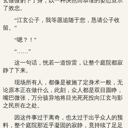
玄微微躬下了身，以一种决然而恭谨的姿态宣示
了效忠。
“江玄公子，我等愿追随于您，恳请公子收
留。”
“嗯？！”
“……”
这一句话，恍若一道惊雷，让整个庭院都寂
静了下来。
现场所有人，都像是被施了定身术一般，无
论原本正在做什么，此刻，众人都是双目圆睁，
嘴巴微张，万分骇异地将目光死死投向江玄与影
之民所在之处。
因这件事过于离奇，也太过于出乎众人的预
料，整个庭院那近乎凝固的寂静，竟持续了足足