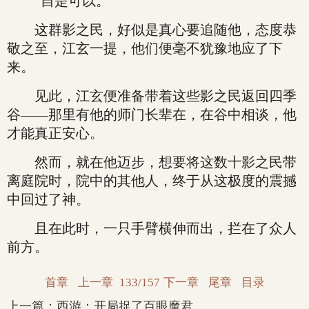
“自是可以。”
这群影之民，好似是真心要追随他，态度恭
敬之至，江玄一提，他们便毫不犹豫地应了下
来。
见此，江玄便准备带着这些影之民返回四季
谷——那里有他的师门长辈在，在谷中相谈，他
才能真正安心。
然而，就在他迈步，想要将这数十影之民带
离庭院时，院中的其他人，终于从这极度的震撼
中回过了神。
且在此时，一只手臂横伸而出，拦在了众人
前方。
首章
上一章
133/157
下一章
尾章
目录
上一篇：
西游：开局捉了百眼魔君