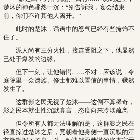
楚沐的神色骤然一沉：“别告诉我，宴会结束
前，你们不许其他人离开。”
此时的楚沐，话语中的怒气已经有些掩饰不
住了。
泥人尚有三分火性，接连受阻之下，他显然
已处于爆发的边缘。
但下一刻，让他错愕……不对，应该说，令
庭院里一众遗族、修士都难以置信的事情，骤然
发生了。
这群影之民无视了楚沐——这倒不算稀奇，
影之民本就生性沉默寡言，态度向来冷淡疏离。
但令所有人都无法理解的是，这群影之民在
径直掠过楚沐之后，竟朝着他身侧一直沉默的江