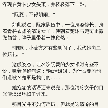
浮现在黄衣少女头顶，并轻轻落下一敲。
“阮菱，不得胡闹。”
如此说过，阮家队伍中，一位身姿修长、身
着青碧衣裙的清冷女子，便朝着楚沐与楚蘅止微
微颔首，眸子里带着一抹歉然：
“抱歉，小菱方才有些胡闹了，我代她向二
位赔礼。”
这般姿态，让名唤阮菱的少女顿时有些不
悦，噘着嘴抱怨道：“阮清姐姐，为什么要向他
们道歉？楚家是我们的……”
她抱怨的话语还未说完，那位清冷女子的目
光便淡淡地扫了过来。
那目光并不如何严厉，但就是这清冷的目