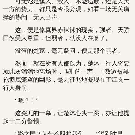
可无论是狐人、鲛人、木魅遗族，还是人类
一方的势力，都只是冷眼旁观，如看一场无关痛
痒的热闹，无人出声。
这，便是修真界赤裸裸的现实，强者、天骄
固然受人尊重，但弱者，就没人在意了。
没落的楚家，毫无疑问，便是那个弱者。
然而，就在所有人都以为，楚沐一行人将要
就此灰溜溜地离场时，“唰”的一声，十数道被黑
袍彻底笼罩的幽影，毫无征兆地凝现在了江玄一
行人身前。
“嗯？！”
这突兀的一幕，让楚沐心头一跳，亦让他提
起十二分警惕。
“影之民？为什么阻拦我们……”说到这里，