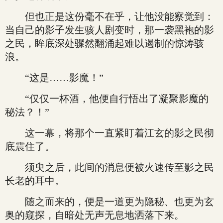
但也正是这份毫不在乎，让他没能察觉到：
当自己的影子发生骇人剧变时，那一袭黑袍的影
之民，眸底深处骤然翻涌起难以遏制的惊涛骇
浪。
“这是……影魔！”
“仅仅一杯酒，他便自行悟出了凝聚影魔的
秘法？！”
这一幕，将那个一直紧盯着江玄的影之民彻
底震住了。
须臾之后，此间的消息便被火速传至影之民
长老的耳中。
随之而来的，便是一道更为隐秘、也更为玄
奥的窥探，自暗处无声无息地洒落下来。