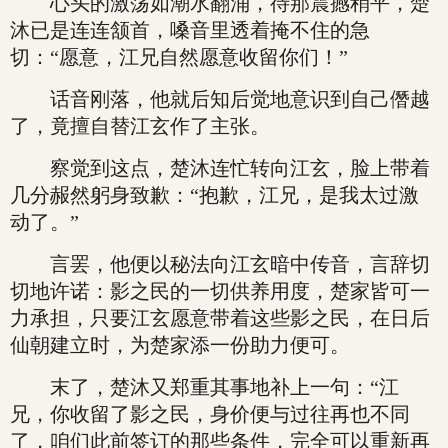
心头的激荡如潮水翻涌，待那震撼稍平，楚
沐已是连连颔首，嗓音里透着掩不住的急
切：“愿意，江兄自然愿意收留你们！”
话音刚落，他就后知后觉地意识到自己僭越
了，竟擅自替江玄作了主张。
察觉到这点，楚沐连忙转向江玄，脸上带着
几分赧然躬身致歉：“抱歉，江兄，是我太过激
动了。”
言罢，他便以秘法向江玄暗中传音，言辞切
切地许诺：影之民的一切供养用度，楚家皆可一
力承担，只要江玄愿意带着这些影之民，在日后
仙朝建立时，为楚家添一份助力便可。
末了，楚沐又郑重其事地补上一句：“江
兄，你收留了影之民，身价便与过往再也不同
了，咱们此前签订的那些条件，完全可以重新再