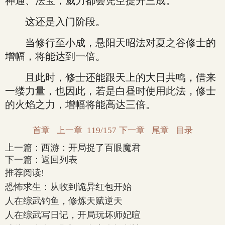
神通、法宝，威力都会凭空提升三成。
这还是入门阶段。
当修行至小成，悬阳天昭法对夏之谷修士的
增幅，将能达到一倍。
且此时，修士还能跟天上的大日共鸣，借来
一缕力量，也因此，若是白昼时使用此法，修士
的火焰之力，增幅将能高达三倍。
首章
上一章
119/157
下一章
尾章
目录
上一篇：
西游：开局捉了百眼魔君
下一篇：
返回列表
推荐阅读!
恐怖求生：从收到诡异红包开始
人在综武钓鱼，修炼天赋逆天
人在综武写日记，开局玩坏师妃暄