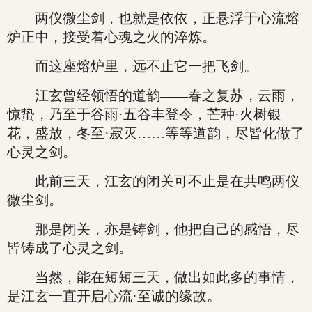
两仪微尘剑，也就是依依，正悬浮于心流熔
炉正中，接受着心魂之火的淬炼。
而这座熔炉里，远不止它一把飞剑。
江玄曾经领悟的道韵——春之复苏，云雨，
惊蛰，乃至于谷雨·五谷丰登令，芒种·火树银
花，盛放，冬至·寂灭……等等道韵，尽皆化做了
心灵之剑。
此前三天，江玄的闭关可不止是在共鸣两仪
微尘剑。
那是闭关，亦是铸剑，他把自己的感悟，尽
皆铸成了心灵之剑。
当然，能在短短三天，做出如此多的事情，
是江玄一直开启心流·至诚的缘故。