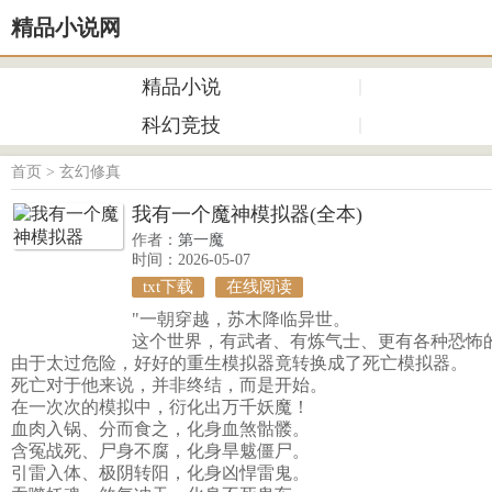
精品小说网
精品小说
科幻竞技
首页
>
玄幻修真
我有一个魔神模拟器(全本)
作者：
第一魔
时间：2026-05-07
txt下载
在线阅读
"一朝穿越，苏木降临异世。
这个世界，有武者、有炼气士、更有各种恐怖
由于太过危险，好好的重生模拟器竟转换成了死亡模拟器。
死亡对于他来说，并非终结，而是开始。
在一次次的模拟中，衍化出万千妖魔！
血肉入锅、分而食之，化身血煞骷髅。
含冤战死、尸身不腐，化身旱魃僵尸。
引雷入体、极阴转阳，化身凶悍雷鬼。