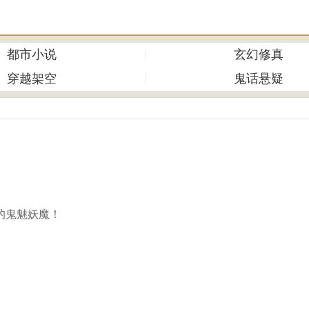
都市小说
玄幻修真
穿越架空
鬼话悬疑
的鬼魅妖魔！