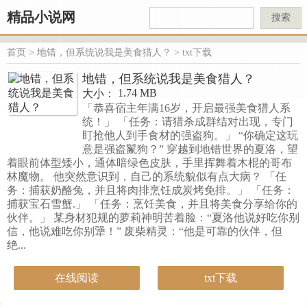
精品小说网
搜索
首页
>
地错，但系统说我是美食猎人？
> txt下载
地错，但系统说我是美食猎人？
1.74 MB
大小：
「恭喜宿主年满16岁，开启最强美食猎人系
统！」 「任务：请猎杀成群结对出现，专门
盯抢他人到手食材的强盗狗。」 “你确定这玩
意是强盗鬣狗？” 穿越到地错世界的夏洛，望
着眼前体型矮小，通体暗绿色皮肤，手里挥舞着木棍的哥布
林魔物。 他突然意识到，自己的系统貌似有点大病？ 「任
务：捕获奶酪兔，并且将肉排烹饪成炭烤免排。」 「任务：
捕获宝石雪蟹.」 「任务：烹饪美食，并且将美食分享给你的
伙伴。」 某身材犯规的萝莉神明苦着脸：“夏洛他说好吃你别
信，他说难吃你别犟！” 废柴精灵：“他是可靠的伙伴，但
绝...
在线阅读
txt下载