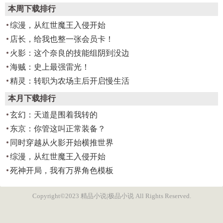
本周下载排行
综漫，从红世魔王入侵开始
店长，给我也整一张会员卡！
火影：这个奈良的技能组阴到没边
海贼：史上最强雷光！
精灵：转职为农场主后开启慢生活
本月下载排行
玄幻：天道是围着我转的
东京：你管这叫正常装备？
同时穿越从火影开始横推世界
综漫，从红世魔王入侵开始
死神开局，我有万界角色模板
Copyright©2023 精品小说|极品小说 All Rights Reserved.