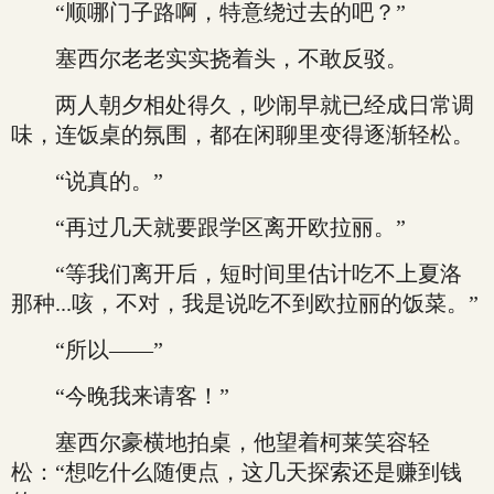
“顺哪门子路啊，特意绕过去的吧？”
塞西尔老老实实挠着头，不敢反驳。
两人朝夕相处得久，吵闹早就已经成日常调
味，连饭桌的氛围，都在闲聊里变得逐渐轻松。
“说真的。”
“再过几天就要跟学区离开欧拉丽。”
“等我们离开后，短时间里估计吃不上夏洛
那种...咳，不对，我是说吃不到欧拉丽的饭菜。”
“所以——”
“今晚我来请客！”
塞西尔豪横地拍桌，他望着柯莱笑容轻
松：“想吃什么随便点，这几天探索还是赚到钱