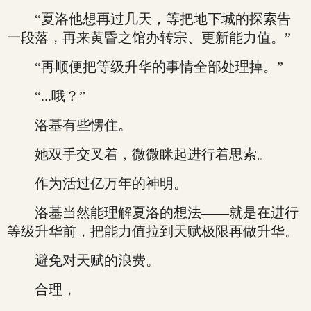
“夏洛他想再过几天，等把地下城的探索告
一段落，再来黄昏之馆办转宗、更新能力值。”
“再顺便把等级升华的事情全部处理掉。”
“...哦？”
洛基有些愣住。
她双手交叉着，微微眯起进行着思索。
作为活过亿万年的神明。
洛基当然能理解夏洛的想法——就是在进行
等级升华前，把能力值拉到天赋极限再做升华。
避免对天赋的浪费。
合理，