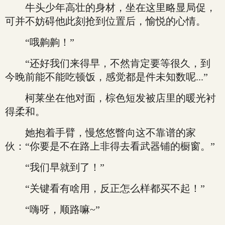
牛头少年高壮的身材，坐在这里略显局促，
可并不妨碍他此刻抢到位置后，愉悦的心情。
“哦齁齁！”
“还好我们来得早，不然肯定要等很久，到
今晚前能不能吃顿饭，感觉都是件未知数呢...”
柯莱坐在他对面，棕色短发被店里的暖光衬
得柔和。
她抱着手臂，慢悠悠瞥向这不靠谱的家
伙：“你要是不在路上非得去看武器铺的橱窗。”
“我们早就到了！”
“关键看有啥用，反正怎么样都买不起！”
“嗨呀，顺路嘛~”