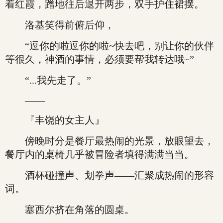
着红霞，蹭地往后退开两步，双手护住裙摆。
洛基笑得前俯后仰，
“逗你的啦逗你的啦~快去吧，别让你的伙伴
等很久，神酒的事情，必须要帮我转达哦~”
“...我先走了。”
——
『丰饶的女主人』
傍晚时分是餐厅最热闹的光景，放眼望去，
餐厅内的桌椅几乎被冒险者填得满满当当。
酒杯碰撞声、划拳声——汇聚成热闹的形容
词。
塞西尔挤在角落的圆桌。