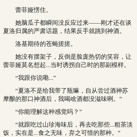
蕾菲娅愣住。
她脑瓜子都瞬间没反应过来——刚才还在谈
夏洛归属的严肃话题，结果反手就跳到神酒。
洛基期待的苍蝇搓搓。
她没有摆架子，反倒是脸庞热切的笑容，让
蕾菲娅莫名想起...当时诱拐自己时的那副模样。
“我跟你说嘞...”
“夏洛不是给我带了瓶嘛，自从尝过酒神苏
摩酿的那口神酒后，我喝啥酒都没滋味咧。”
“你能理解这种感觉吗？”
“就跟吃过山珍海味后，再去吃那些...粗茶淡
饭，实在是...食之无味，弃之可惜的那种。”