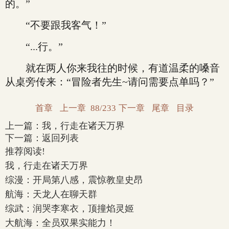
的。”
“不要跟我客气！”
“...行。”
就在两人你来我往的时候，有道温柔的嗓音
从桌旁传来：“冒险者先生~请问需要点单吗？”
首章
上一章
88/233
下一章
尾章
目录
上一篇：
我，行走在诸天万界
下一篇：
返回列表
推荐阅读!
我，行走在诸天万界
综漫：开局第八感，震惊教皇史昂
航海：天龙人在聊天群
综武：润哭李寒衣，顶撞焰灵姬
大航海：全员双果实能力！