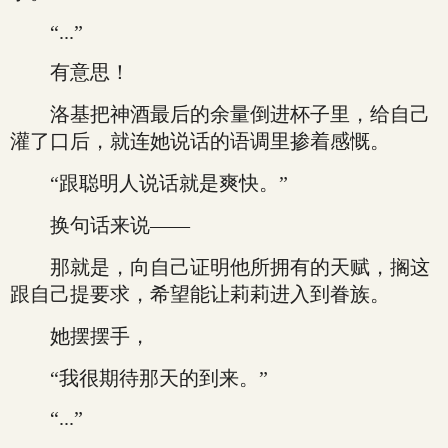
“...”
有意思！
洛基把神酒最后的余量倒进杯子里，给自己
灌了口后，就连她说话的语调里掺着感慨。
“跟聪明人说话就是爽快。”
换句话来说——
那就是，向自己证明他所拥有的天赋，搁这
跟自己提要求，希望能让莉莉进入到眷族。
她摆摆手，
“我很期待那天的到来。”
“...”