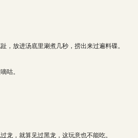
趾，放进汤底里涮煮几秒，捞出来过遍料碟。
嘀咕。
过龙，就算见过黑龙，这玩意也不能吃。