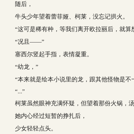
随后，
牛头少年望着蕾菲娅、柯莱，没忘记拱火。
“这可是稀有种，等我们离开欧拉丽后，就算想
“况且——”
塞西尔竖起手指，表情凝重。
“幼龙，”
“本来就是绘本小说里的龙，跟其他怪物是不一
“...”
柯莱虽然眼神充满怀疑，但望着那份火锅，汤
她内心经过短暂的挣扎后，
少女轻轻点头。