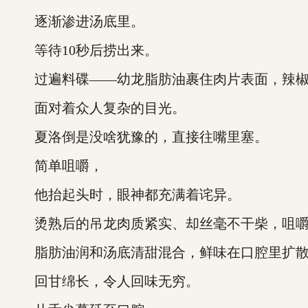
逐渐渗进汤底里。
等待10秒后捞出来。
过遍料碟——幼龙脂肪油裹住肉片表面，辣椒
面对着众人复杂的目光。
夏洛倒是没啥犹豫的，直接往嘴里塞。
简单咀嚼，
他抬起头时，眼神都充满着诧异。
烫熟后的吊龙肉质紧实、却丝毫不干柴，咀嚼
脂肪油润和汤底清甜混合，鲜味在口腔里扩散
回甘绵长，令人回味无穷。