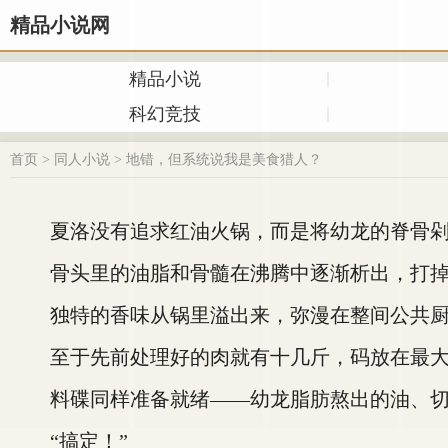
精品小说网
精品小说
科幻竞技
首页
>
同人小说
>
地错，但系统说我是美食猎人？
夏洛没有追求红油火锅，而是将幼龙的脊骨剁
骨头里的油脂和骨髓在沸腾中逐渐析出，打掉
独特的香味从锅里溢出来，弥漫在整间公共厨
至于先前处理好的肉就有十几斤，码放在最大
料碟同样准备就绪——幼龙脂肪熬出的油、切
“搞定！”